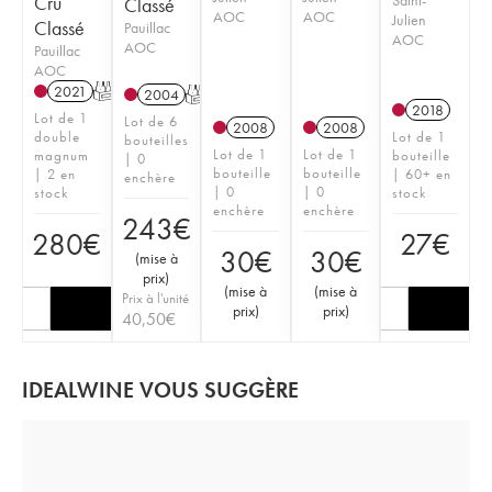
Cru
Classé
AOC
AOC
Julien
Classé
Pauillac
AOC
AOC
Pauillac
AOC
2021
T
2004
T
2018
Lot de 1
Lot de 6
2008
2008
double
Lot de 1
bouteilles
Lot de 1
Lot de 1
magnum
bouteille
| 0
bouteille
bouteille
| 2 en
| 60+ en
enchère
| 0
| 0
stock
stock
enchère
enchère
243
€
280
€
27
€
30
€
30
€
(
mise à
prix
)
(
mise à
(
mise à
Prix à l'unité
prix
)
prix
)
40,50
€
IDEALWINE VOUS SUGGÈRE