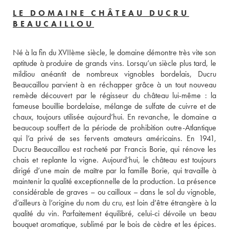
LE DOMAINE CHÂTEAU DUCRU
BEAUCAILLOU
Né à la fin du XVIIème siècle, le domaine démontre très vite son 
aptitude à produire de grands vins. Lorsqu’un siècle plus tard, le 
mildiou anéantit de nombreux vignobles bordelais, Ducru 
Beaucaillou parvient à en réchapper grâce à un tout nouveau 
remède découvert par le régisseur du château lui-même : la 
fameuse bouillie bordelaise, mélange de sulfate de cuivre et de 
chaux, toujours utilisée aujourd’hui. En revanche, le domaine a 
beaucoup souffert de la période de prohibition outre-Atlantique 
qui l’a privé de ses fervents amateurs américains. En 1941, 
Ducru Beaucaillou est racheté par Francis Borie, qui rénove les 
chais et replante la vigne. Aujourd’hui, le château est toujours 
dirigé d’une main de maître par la famille Borie, qui travaille à 
maintenir la qualité exceptionnelle de la production. La présence 
considérable de graves – ou cailloux – dans le sol du vignoble, 
d’ailleurs à l’origine du nom du cru, est loin d’être étrangère à la 
qualité du vin. Parfaitement équilibré, celui-ci dévoile un beau 
bouquet aromatique, sublimé par le bois de cèdre et les épices. 