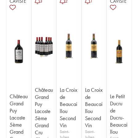
CAVISTE
CAVISTE
3
2
1
Château
La Croix
La Croix
Château
Le Petit
Grand
de
de
Grand
Ducru
Puy
Beaucai
Beaucai
Puy
de
Lacoste
llou
llou
Lacoste
Ducru-
5ème
Second
Second
5ème
Beaucai
Grand
Vin
Vin
Grand
llou
Cru
Saint-
Saint-
Julien
Julien
Saint-