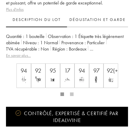
et puissant, offre un potentiel de garde exceptionnel.
Plus d'infos
DESCRIPTION DU LOT
DÉGUSTATION ET GARDE
Quantité :
1 bouteille
Observation :
1 Étiquette très légèrement
abimée
Niveau :
1
Normal
Provenance :
particulier
TVA récupérable :
non
Région :
Bordeaux
Appellation :
Saint-Julien
Classement :
2ème Grand Cru Classé
En savoir plus...
Propriétaire :
Famille Borie
94
92
95
17
94
97
92(+)
CONTRÔLÉ, EXPERTISÉ & CERTIFIÉ PAR
IDEALWINE