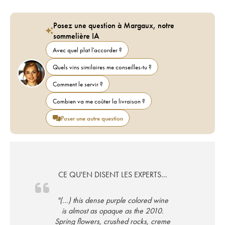
Posez une question à Margaux, notre
sommelière IA
Avec quel plat l'accorder ?
Quels vins similaires me conseilles-tu ?
Comment le servir ?
Combien va me coûter la livraison ?
Poser une autre question
CE QU'EN DISENT LES EXPERTS...
"(...) this dense purple colored wine
is almost as opaque as the 2010.
Spring flowers, crushed rocks, creme