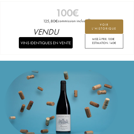
100
€
125,80
€
commission incluse
VOIR
VENDU
L'HISTORIQUE
MISE À PRIX:
100
€
VINS IDENTIQUES EN VENTE
ESTIMATION:
140
€