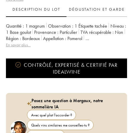
DESCRIPTION DU LOT
DÉGUSTATION ET GARDE
Quantité :
1 magnum
Observation :
1 Étiquette tachée
Niveau :
1
Base goulot
Provenance :
particulier
TVA récupérable :
non
Région :
Bordeaux
Appellation :
Pomerol
Propriétaire :
Henri Parent
En savoir plus...
CONTRÔLÉ, EXPERTISÉ & CERTIFIÉ PAR
IDEALWINE
Posez une question à Margaux, notre
sommelière IA
Avec quel plat l'accorder ?
Quels vins similaires me conseilles-tu ?