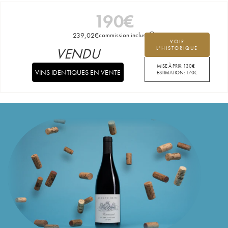
190
€
239,02
€
commission incluse
VOIR
VENDU
L'HISTORIQUE
MISE À PRIX:
130
€
VINS IDENTIQUES EN VENTE
ESTIMATION:
170
€