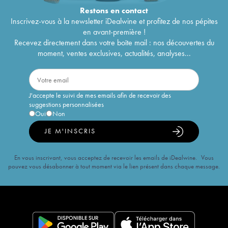
Restons en
contact
Inscrivez-vous à la newsletter iDealwine et profitez de nos pépites
en avant-première !
Recevez directement dans votre boîte mail : nos découvertes du
moment, ventes exclusives, actualités, analyses...
J'accepte le suivi de mes emails afin de recevoir des
suggestions personnalisées
Oui
Non
JE M'INSCRIS
En vous inscrivant, vous acceptez de recevoir les emails de iDealwine. Vous
pouvez vous désabonner à tout moment via le lien présent dans chaque message.