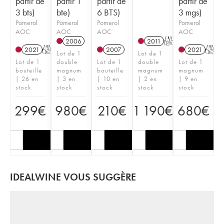
partir de
partir 1
partir de
partir de
3 bts)
bte)
6 BTS)
3 mgs)
Pomerol
Pomerol
Pomerol
Pomerol
AOC
AOC
AOC
AOC
2006
2011
T
2021
T
2007
2021
T
Lot de 1
Lot de 1
Lot de 1
double
Lot de 1
double
Lot de 1
bouteille
magnum
bouteille
magnum
magnum
| 26 en
| 3 en
| 10 en
| 2 en
| 9 en
stock
stock
stock
stock
stock
299
€
980
€
210
€
1 190
€
680
€
IDEALWINE VOUS SUGGÈRE