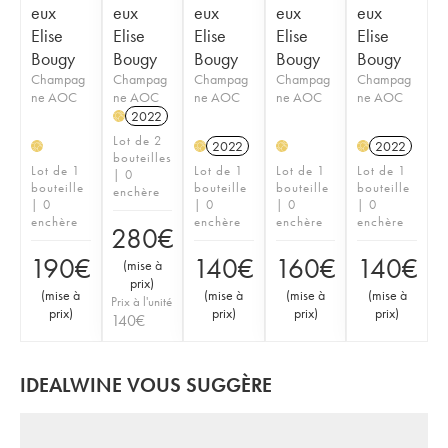
eux
eux
eux
eux
eux
Elise
Elise
Elise
Elise
Elise
Bougy
Bougy
Bougy
Bougy
Bougy
Champag
Champag
Champag
Champag
Champag
ne AOC
ne AOC
ne AOC
ne AOC
ne AOC
2022
H
Lot de 2
2022
2022
H
H
H
H
bouteilles
Lot de 1
Lot de 1
Lot de 1
Lot de 1
| 0
bouteille
bouteille
bouteille
bouteille
enchère
| 0
| 0
| 0
| 0
enchère
enchère
enchère
enchère
280
€
190
€
140
€
160
€
140
€
(
mise à
prix
)
(
mise à
(
mise à
(
mise à
(
mise à
Prix à l'unité
prix
)
prix
)
prix
)
prix
)
140
€
IDEALWINE VOUS SUGGÈRE