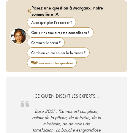
Posez une question à Margaux, notre
sommelière IA
Avec quel plat l'accorder ?
Quels vins similaires me conseilles-tu ?
Comment le servir ?
Combien va me coûter la livraison ?
Poser une autre question
CE QU'EN DISENT LES EXPERTS...
Base 2021 : "Le nez est complexe,
autour de la pêche, de la fraise, de la
mirabelle, de de notes de
torréfaction. La bouche est grandiose