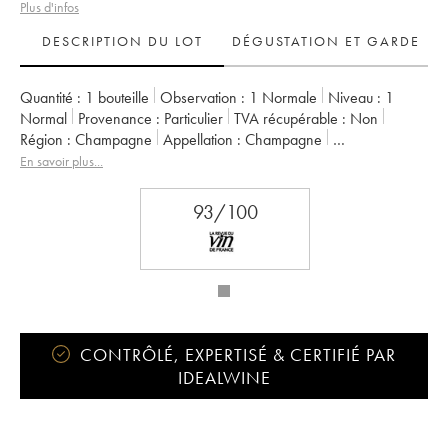
Plus d'infos
DESCRIPTION DU LOT
DÉGUSTATION ET GARDE
Quantité :
1 bouteille
Observation :
1 Normale
Niveau :
1
Normal
Provenance :
particulier
TVA récupérable :
non
Région :
Champagne
Appellation :
Champagne
Classement :
1er Cru
Propriétaire :
Elise Bougy
En savoir plus...
93/100
CONTRÔLÉ, EXPERTISÉ & CERTIFIÉ PAR
IDEALWINE