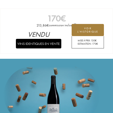
170
€
213,86
€
commission incluse
VOIR
VENDU
L'HISTORIQUE
MISE À PRIX:
130
€
VINS IDENTIQUES EN VENTE
ESTIMATION:
170
€