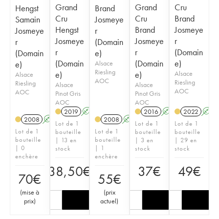
Grand
Grand
Cru
Hengst
Brand
Cru
Cru
Brand
Samain
Josmeye
Hengst
Brand
Josmeye
Josmeye
r
Josmeye
Josmeye
r
r
(Domain
r
r
(Domain
(Domain
e)
(Domain
(Domain
e)
e)
Alsace
Riesling
e)
e)
Alsace
Alsace
AOC
Riesling
Riesling
Alsace
Alsace
AOC
AOC
Pinot Gris
Pinot Gris
AOC
AOC
2019
A
2016
A
2022
A
2008
A
2008
A
Lot de 1
Lot de 1
Lot de 1
Lot de 1
Lot de 1
bouteille
bouteille
bouteille
bouteille
bouteille
| 13 en
| 3 en
| 29 en
| 0
| 1
stock
stock
stock
enchère
enchère
38,50
€
37
€
49
€
70
€
55
€
(
mise à
(
prix
prix
)
actuel
)