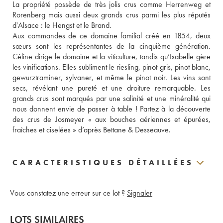
La propriété possède de très jolis crus comme Herrenweg et 
Rorenberg mais aussi deux grands crus parmi les plus réputés 
d'Alsace : le Hengst et le Brand.
Aux commandes de ce domaine familial créé en 1854, deux 
sœurs sont les représentantes de la cinquième génération. 
Céline dirige le domaine et la viticulture, tandis qu’Isabelle gère 
les vinifications. Elles subliment le riesling, pinot gris, pinot blanc, 
gewurztraminer, sylvaner, et même le pinot noir. Les vins sont 
secs, révélant une pureté et une droiture remarquable. Les 
grands crus sont marqués par une salinité et une minéralité qui 
nous donnent envie de passer à table ! Partez à la découverte 
des crus de Josmeyer « aux bouches aériennes et épurées, 
fraîches et ciselées » d’après Bettane & Desseauve.
CARACTERISTIQUES DÉTAILLÉES
Vous constatez une erreur sur ce lot ?
Signaler
LOTS SIMILAIRES