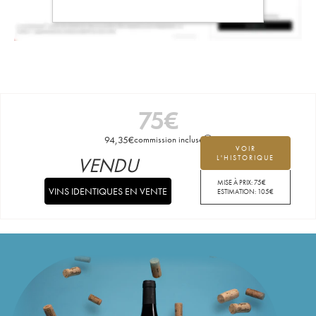
75
€
94,35
€
commission incluse
VOIR
VENDU
L'HISTORIQUE
MISE À PRIX:
75
€
VINS IDENTIQUES EN VENTE
ESTIMATION:
105
€