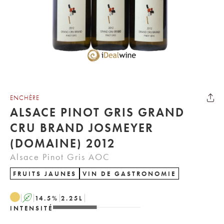
ENCHÈRE
ALSACE PINOT GRIS GRAND
CRU BRAND JOSMEYER
(DOMAINE) 2012
Alsace Pinot Gris AOC
FRUITS JAUNES
VIN DE GASTRONOMIE
A
14.5
%
2.25
L
INTENSITÉ