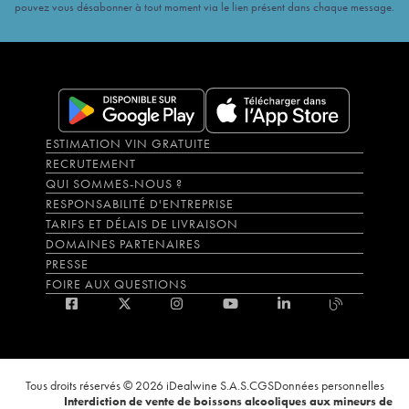
pouvez vous désabonner à tout moment via le lien présent dans chaque message.
ESTIMATION VIN GRATUITE
RECRUTEMENT
QUI SOMMES-NOUS ?
RESPONSABILITÉ D'ENTREPRISE
TARIFS ET DÉLAIS DE LIVRAISON
DOMAINES PARTENAIRES
PRESSE
FOIRE AUX QUESTIONS
Tous droits réservés © 2026 iDealwine S.A.S.
CGS
Données personnelles
Interdiction de vente de boissons alcooliques aux mineurs de