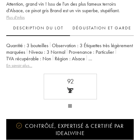
Attention, grand vin ! Issu de l'un des plus fameux terroirs
d'Alsace, ce pinot gris Brand est un vin superbe, stupéfiant.
Plus d'infos
DESCRIPTION DU LOT
DÉGUSTATION ET GARDE
Quantité :
3 bouteilles
Observation :
3 Étiquettes très légèrement
marquées
Niveau :
3
Normal
Provenance :
particulier
TVA récupérable :
non
Région :
Alsace
Appellation :
Alsace Pinot Gris
Classement :
Grand Cru
En savoir plus...
Propriétaire :
Josmeyer (Domaine)
92
CONTRÔLÉ, EXPERTISÉ & CERTIFIÉ PAR
IDEALWINE