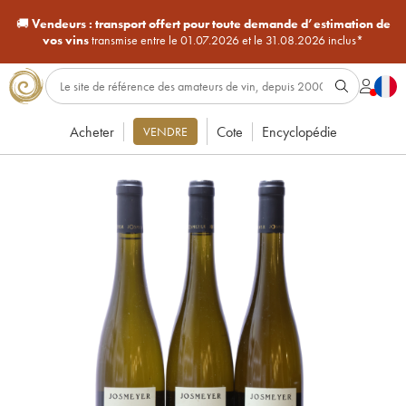
🚚
Vendeurs :
transport offert pour toute demande d’estimation de
vos vins
transmise entre le 01.07.2026 et le 31.08.2026 inclus*
Acheter
Cote
Encyclopédie
VENDRE