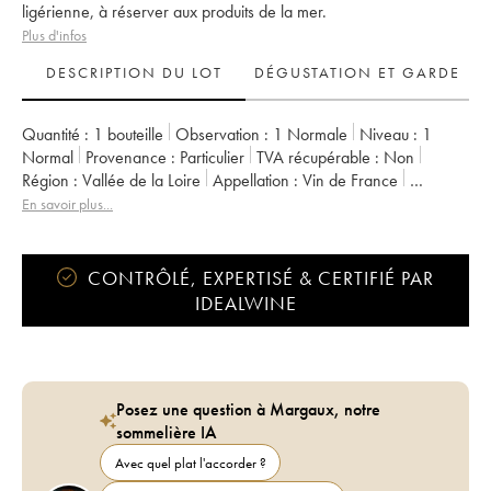
ligérienne, à réserver aux produits de la mer.
Plus d'infos
DESCRIPTION DU LOT
DÉGUSTATION ET GARDE
Quantité :
1 bouteille
Observation :
1 Normale
Niveau :
1
Normal
Provenance :
particulier
TVA récupérable :
non
Région :
Vallée de la Loire
Appellation :
Vin de France
Propriétaire :
Richard Leroy
En savoir plus...
CONTRÔLÉ, EXPERTISÉ & CERTIFIÉ PAR
IDEALWINE
Posez une question à Margaux, notre
sommelière IA
Avec quel plat l'accorder ?