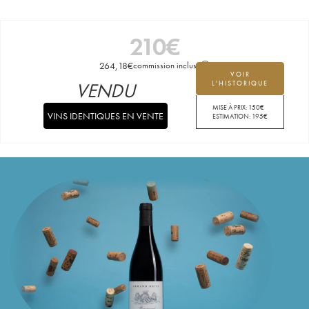
210
€
264,18
€
commission incluse
VOIR
VENDU
L'HISTORIQUE
MISE À PRIX:
150
€
VINS IDENTIQUES EN VENTE
ESTIMATION:
195
€