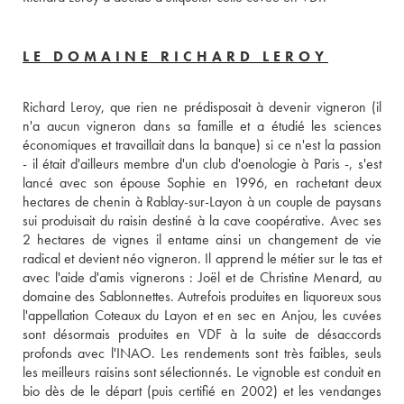
LE DOMAINE RICHARD LEROY
Richard Leroy, que rien ne prédisposait à devenir vigneron (il 
n'a aucun vigneron dans sa famille et a étudié les sciences 
économiques et travaillait dans la banque) si ce n'est la passion 
- il était d'ailleurs membre d'un club d'oenologie à Paris -, s'est 
lancé avec son épouse Sophie en 1996, en rachetant deux 
hectares de chenin à Rablay-sur-Layon à un couple de paysans 
sui produisait du raisin destiné à la cave coopérative. Avec ses  
2 hectares de vignes il entame ainsi un changement de vie 
radical et devient néo vigneron. Il apprend le métier sur le tas et 
avec l'aide d'amis vignerons : Joël et de Christine Menard, au 
domaine des Sablonnettes. Autrefois produites en liquoreux sous 
l'appellation Coteaux du Layon et en sec en Anjou, les cuvées 
sont désormais produites en VDF à la suite de désaccords 
profonds avec l'INAO. Les rendements sont très faibles, seuls 
les meilleurs raisins sont sélectionnés. Le vignoble est conduit en 
bio dès de le départ (puis certifié en 2002) et les vendanges 