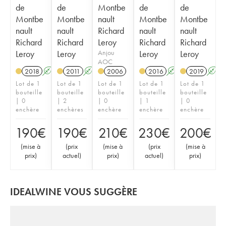
de
de
Montbe
de
de
Montbe
Montbe
nault
Montbe
Montbe
nault
nault
Richard
nault
nault
Richard
Richard
Leroy
Richard
Richard
Leroy
Leroy
Anjou
Leroy
Leroy
AOC
2018
A
K
2011
A
K
2006
2016
A
K
2019
A
Lot de 1
Lot de 1
Lot de 1
Lot de 1
Lot de 1
bouteille
bouteille
bouteille
bouteille
bouteille
| 0
| 2
| 0
| 1
| 0
enchère
enchères
enchère
enchère
enchère
190
€
190
€
210
€
230
€
200
€
(
mise à
(
prix
(
mise à
(
prix
(
mise à
prix
)
actuel
)
prix
)
actuel
)
prix
)
IDEALWINE VOUS SUGGÈRE