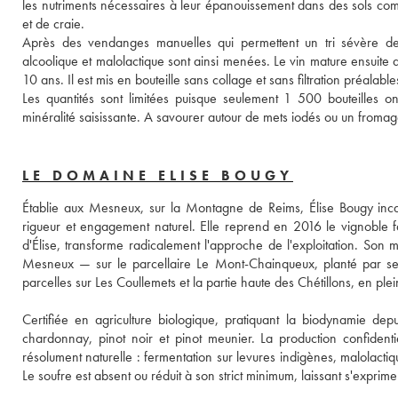
les nutriments nécessaires à leur épanouissement dans des sols com
et de craie. 
Après des vendanges manuelles qui permettent un tri sévère des 
alcoolique et malolactique sont ainsi menées. Le vin mature ensuite 
10 ans. Il est mis en bouteille sans collage et sans filtration préalab
Les quantités sont limitées puisque seulement 1 500 bouteilles ont
minéralité saisissante. A savourer autour de mets iodés ou un fromage a
LE DOMAINE ELISE BOUGY
Établie aux Mesneux, sur la Montagne de Reims, Élise Bougy incar
rigueur et engagement naturel. Elle reprend en 2016 le vignoble 
d'Élise, transforme radicalement l'approche de l'exploitation. Son m
Mesneux — sur le parcellaire Le Mont-Chainqueux, planté par se
parcelles sur Les Coullemets et la partie haute des Chétillons, en ple
Certifiée en agriculture biologique, pratiquant la biodynamie de
chardonnay, pinot noir et pinot meunier. La production confident
résolument naturelle : fermentation sur levures indigènes, malolactiqu
Le soufre est absent ou réduit à son strict minimum, laissant s'expr