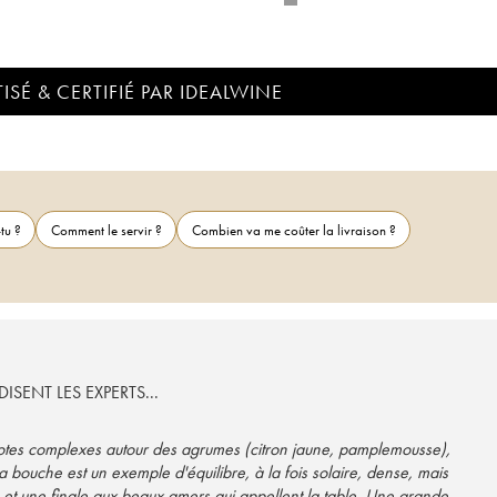
ISÉ & CERTIFIÉ PAR IDEALWINE
tu ?
Comment le servir ?
Combien va me coûter la livraison ?
ISENT LES EXPERTS...
notes complexes autour des agrumes (citron jaune, pamplemousse),
a bouche est un exemple d'équilibre, à la fois solaire, dense, mais
 et une finale aux beaux amers qui appellent la table. Une grande