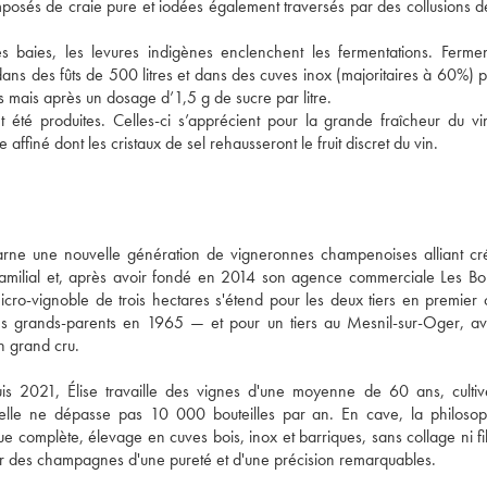
posés de craie pure et iodées également traversés par des collusions de
baies, les levures indigènes enclenchent les fermentations. Ferment
dans des fûts de 500 litres et dans des cuves inox (majoritaires à 60%) p
les mais après un dosage d’1,5 g de sucre par litre. 
 été produites. Celles-ci s’apprécient pour la grande fraîcheur du vin
ffiné dont les cristaux de sel rehausseront le fruit discret du vin.
ne une nouvelle génération de vigneronnes champenoises alliant créat
familial et, après avoir fondé en 2014 son agence commerciale Les Bo
icro-vignoble de trois hectares s'étend pour les deux tiers en premier c
s grands-parents en 1965 — et pour un tiers au Mesnil-sur-Oger, av
in grand cru.
puis 2021, Élise travaille des vignes d'une moyenne de 60 ans, cultiv
ielle ne dépasse pas 10 000 bouteilles par an. En cave, la philosoph
e complète, élevage en cuves bois, inox et barriques, sans collage ni filt
imer des champagnes d'une pureté et d'une précision remarquables.