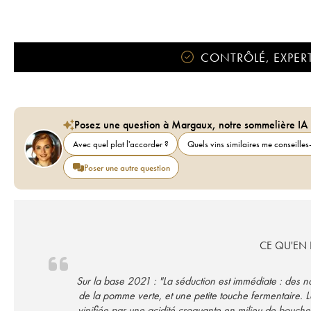
CONTRÔLÉ, EXPERT
Posez une question à Margaux, notre sommelière IA
Avec quel plat l'accorder ?
Quels vins similaires me conseilles-
Poser une autre question
CE QU'EN D
Sur la base 2021 : "La séduction est immédiate : des 
de la pomme verte, et une petite touche fermentaire. L
vinifiée par une acidité croquante en milieu de bouche