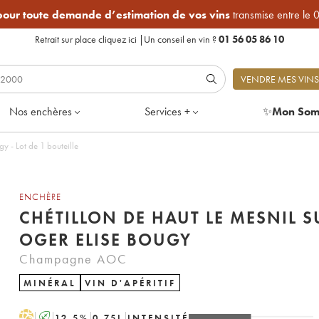
 pour toute demande d’estimation de vos vins
transmise entre le 
Retrait sur place
cliquez ici
|
Un conseil en vin ?
01 56 05 86 10
VENDRE MES VINS
Nos enchères
Services +
✨
Mon Som
y - Lot de 1 bouteille
ENCHÈRE
CHÉTILLON DE HAUT LE MESNIL S
OGER ELISE BOUGY
Champagne AOC
MINÉRAL
VIN D'APÉRITIF
H
A
12.5
%
0.75
L
INTENSITÉ