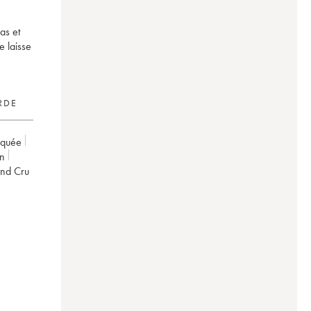
as et
e laisse
RDE
rquée
on
and Cru