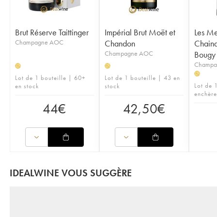
Brut Réserve Taittinger
Impérial Brut Moët et
Les Me
Champagne AOC
Chandon
Chainq
Champagne AOC
Bougy
Champa
H
H
H
Lot de 1 bouteille | 60+
Lot de 1 bouteille | 43 en
Lot de 1
en stock
stock
enchère
44
€
42,50
€
IDEALWINE VOUS SUGGÈRE