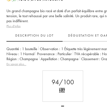
Un grand champagne bio racé et doté d'un parfait équilibre entre gr
tension, le tout rehaussé par une belle salinité. Un produit rare, qui n
pas indifférent.
Plus d'infos
DESCRIPTION DU LOT
DÉGUSTATION ET GA
Quantité :
1 bouteille
Observation :
1 Étiquette très légèrement ma
Niveau :
1
Normal
Provenance :
particulier
TVA récupérable :
n
Région :
Champagne
Appellation :
Champagne
Classement :
Gr
Propriétaire :
Elise Bougy
En savoir plus...
94/100