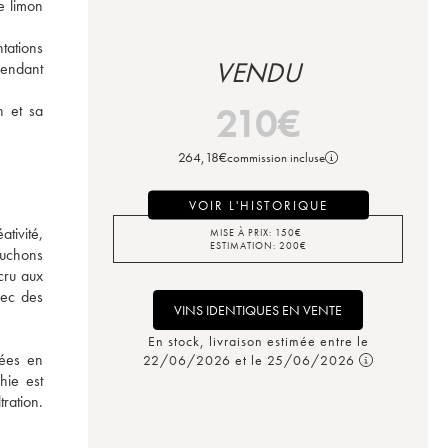
 limon 
ations 
VENDU
endant 
210
€
 et sa 
264,18
€
commission incluse
VOIR L'HISTORIQUE
ivité, 
MISE À PRIX:
150
€
ESTIMATION:
200
€
uchons 
ru aux 
ec des 
VINS IDENTIQUES EN VENTE
En stock, livraison estimée entre le
ées en 
22/06/2026 et le 25/06/2026
ie est 
ration. 