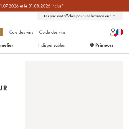
01.07.2026 et le 31.08.2026 inclus*
Les prix sont affichés pour une livraison en :
Cote des vins
Guide des vins
melier
Indispensables
🍇 Primeurs
UR