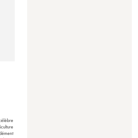
élèbre 
ulture 
dément 