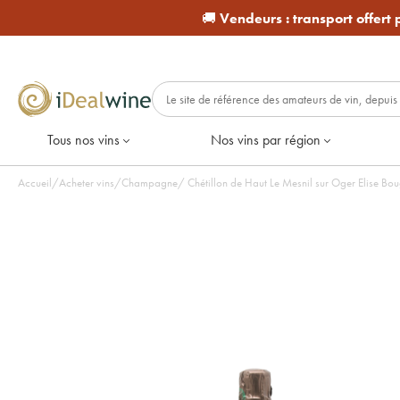
🚚
Vendeurs :
transport offert
Tous nos vins
Nos vins par région
Accueil
/
Acheter vins
/
Champagne
/
Chétillon de Haut Le Mesnil sur Oger Elise Boug