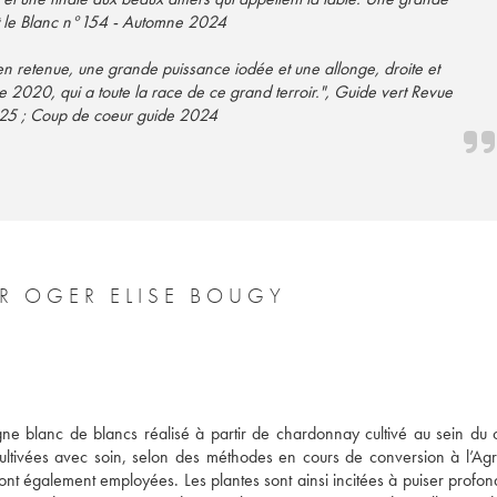
et le Blanc n°154 - Automne 2024
en retenue, une grande puissance iodée et une allonge, droite et
se 2020, qui a toute la race de ce grand terroir.", Guide vert Revue
025 ; Coup de coeur guide 2024
UR OGER ELISE BOUGY
 blanc de blancs réalisé à partir de chardonnay cultivé au sein du c
ultivées avec soin, selon des méthodes en cours de conversion à l’Agric
nt également employées. Les plantes sont ainsi incitées à puiser profon