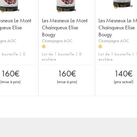
sneux Le Mont
Les Mesneux Le Mont
Les Mesneux Le M
ueux Elise
Chainqueux Elise
Chainqueux Elise
Bougy
Bougy
gne AOC
Champagne AOC
Champagne AOC
H
H
 bouteille | 0
Lot de 1 bouteille | 0
Lot de 1 bouteille | 
enchère
enchère
160
€
160
€
140
€
(
mise à prix
)
(
mise à prix
)
(
prix actuel
)