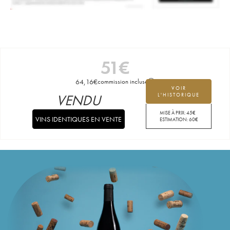
51
€
64,16
€
commission incluse
VOIR
VENDU
L'HISTORIQUE
MISE À PRIX:
45
€
VINS IDENTIQUES EN VENTE
ESTIMATION:
60
€