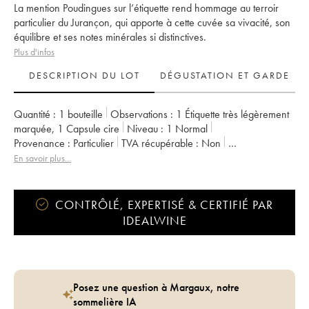
La mention Poudingues sur l’étiquette rend hommage au terroir
particulier du Jurançon, qui apporte à cette cuvée sa vivacité, son
équilibre et ses notes minérales si distinctives.
Plus d'infos
DESCRIPTION DU LOT
DÉGUSTATION ET GARDE
Quantité :
1 bouteille
Observations :
1 Étiquette très légèrement
marquée
,
1 Capsule cire
Niveau :
1
Normal
Provenance :
particulier
TVA récupérable :
non
Région :
Sud Ouest
Appellation :
Jurançon sec
En savoir plus...
Propriétaire :
Jean-Baptiste Semmartin
CONTRÔLÉ, EXPERTISÉ & CERTIFIÉ PAR
IDEALWINE
Posez une question à Margaux, notre
sommelière IA