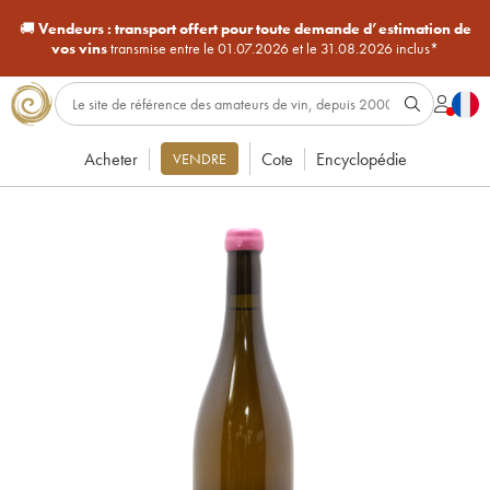
🚚
Vendeurs :
transport offert pour toute demande d’estimation de
vos vins
transmise entre le 01.07.2026 et le 31.08.2026 inclus*
Acheter
Cote
Encyclopédie
VENDRE