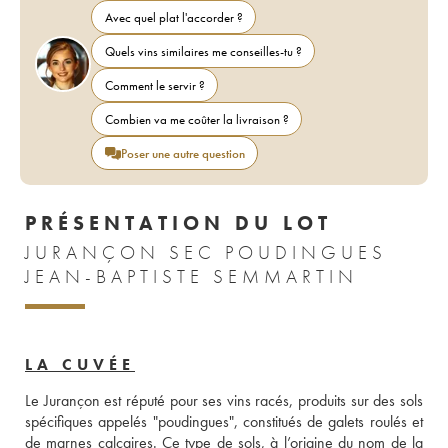
Avec quel plat l'accorder ?
Quels vins similaires me conseilles-tu ?
Comment le servir ?
Combien va me coûter la livraison ?
Poser une autre question
PRÉSENTATION DU LOT
JURANÇON SEC POUDINGUES
JEAN-BAPTISTE SEMMARTIN
LA CUVÉE
Le Jurançon est réputé pour ses vins racés, produits sur des sols 
spécifiques appelés "poudingues", constitués de galets roulés et 
de marnes calcaires. Ce type de sols, à l’origine du nom de la 