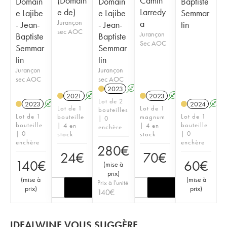
(Domain
Camin
Domain
Domain
Baptiste
e de)
Larredy
e Lajibe
e Lajibe
Semmar
Jurançon
a
- Jean-
- Jean-
tin
sec AOC
Jurançon
Baptiste
Baptiste
Sec AOC
Semmar
Semmar
tin
tin
Jurançon
Jurançon
sec AOC
sec AOC
2023
A
2021
A
2023
A
Lot de 2
2023
A
2024
A
Lot de 1
Lot de 1
bouteilles
Lot de 1
Lot de 1
bouteille
magnum
| 0
bouteille
bouteille
| 4 en
| 4 en
enchère
| 0
| 0
stock
stock
enchère
enchère
280
€
24
€
70
€
140
€
60
€
(
mise à
prix
)
(
mise à
(
mise à
Prix à l'unité
prix
)
prix
)
140
€
IDEALWINE VOUS SUGGÈRE