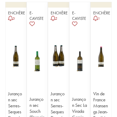
ENCHÈRE
E-
ENCHÈRE
E-
ENCHÈRE
CAVISTE
CAVISTE
3
2
1
Juranço
Juranço
Vin de
Juranço
Juranço
n sec
n sec
France
n sec
n Sec La
Serres-
Serres-
Mansen
Souch
Virada
Seques
Seques
gs Jean-