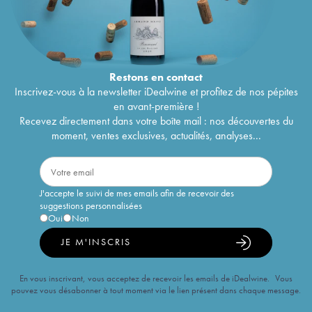
Restons en
contact
Inscrivez-vous à la newsletter iDealwine et profitez de nos pépites
en avant-première !
Recevez directement dans votre boîte mail : nos découvertes du
moment, ventes exclusives, actualités, analyses...
J'accepte le suivi de mes emails afin de recevoir des
suggestions personnalisées
Oui
Non
JE M'INSCRIS
En vous inscrivant, vous acceptez de recevoir les emails de iDealwine. Vous
pouvez vous désabonner à tout moment via le lien présent dans chaque message.