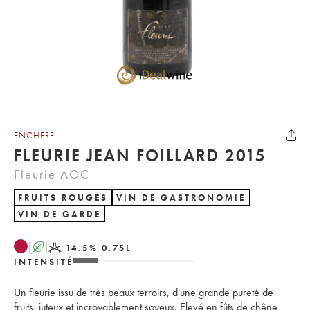
ENCHÈRE
FLEURIE JEAN FOILLARD 2015
Fleurie AOC
FRUITS ROUGES
VIN DE GASTRONOMIE
VIN DE GARDE
A
K
14.5
%
0.75
L
INTENSITÉ
Un fleurie issu de très beaux terroirs, d'une grande pureté de
fruits, juteux et incroyablement soyeux. Elevé en fûts de chêne