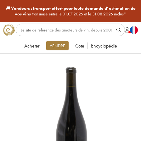
🚚
Vendeurs :
transport offert pour toute demande d’estimation de
vos vins
transmise entre le 01.07.2026 et le 31.08.2026 inclus*
Acheter
Cote
Encyclopédie
VENDRE