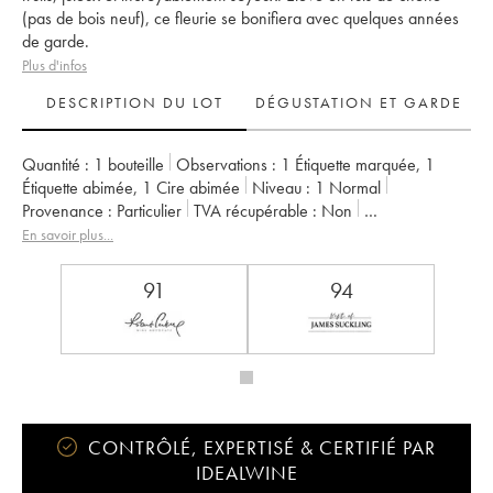
(pas de bois neuf), ce fleurie se bonifiera avec quelques années
de garde.
Plus d'infos
DESCRIPTION DU LOT
DÉGUSTATION ET GARDE
Quantité :
1 bouteille
Observations :
1 Étiquette marquée
,
1
Étiquette abimée
,
1 Cire abimée
Niveau :
1
Normal
Provenance :
particulier
TVA récupérable :
non
Région :
Beaujolais
Appellation :
Fleurie
En savoir plus...
Propriétaire :
Jean Foillard
91
94
CONTRÔLÉ, EXPERTISÉ & CERTIFIÉ PAR
IDEALWINE