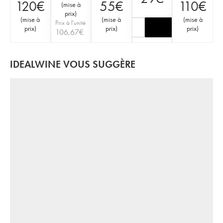
120
€
55
€
110
€
(
mise à
prix
)
(
mise à
(
mise à
(
mise à
Prix à l'unité
prix
)
prix
)
prix
)
106,67
€
IDEALWINE VOUS SUGGÈRE