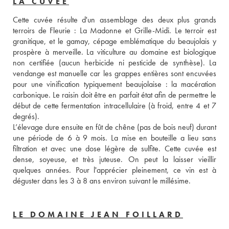
LA CUVÉE
Cette cuvée résulte d'un assemblage des deux plus grands 
terroirs de Fleurie : La Madonne et Grille-Midi. Le terroir est 
granitique, et le gamay, cépage emblématique du beaujolais y 
prospère à merveille. La viticulture au domaine est biologique 
non certifiée (aucun herbicide ni pesticide de synthèse). La 
vendange est manuelle car les grappes entières sont encuvées 
pour une vinification typiquement beaujolaise : la macération 
carbonique. Le raisin doit être en parfait état afin de permettre le 
début de cette fermentation intracellulaire (à froid, entre 4 et 7 
degrés). 
L’élevage dure ensuite en fût de chêne (pas de bois neuf) durant 
une période de 6 à 9 mois. La mise en bouteille a lieu sans 
filtration et avec une dose légère de sulfite. Cette cuvée est 
dense, soyeuse, et très juteuse. On peut la laisser vieillir 
quelques années. Pour l'apprécier pleinement, ce vin est à 
déguster dans les 3 à 8 ans environ suivant le millésime.
LE DOMAINE JEAN FOILLARD