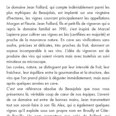
Le domaine Jean Foillard, qui compte indéniablement parmi les 
plus mythiques du Beaujolais, est implanté sur une vingtaine 
d'hectares, les vignes couvrant principalement les appellations 
Morgon et Fleurie. Jean Foillard, fils et petit-fils de vigneron qui a 
repris le domaine familial en 1981, s'est inspiré de Marcel 
Lapierre pour cultiver ses vignes en bio (certifiées en majorité) et 
proche de la mouvance nature. En cave ses vinifications sans 
soufre, précises et délicates, très proches du fruit, donnent un 
soyeux incomparable à ses vins. L’idée du vigneron est de 
produire des vins qui soient vivants mais avec toutefois un suivi 
minutieux au microscope.
Les cuvées, nature, se distinguent par leur intensité de fruit, leur 
fraîcheur, leur équilibre entre la gourmandise et la structure, des 
vins que l'on prend plaisir à déguster immédiatement, mais aussi 
après quelques années en cave. 
C’est une référence absolue du Beaujolais que nous vous 
présentons là, véritable coup de cœur de nos équipes. L’avenir 
de ce domaine est entre de bonnes mains, Jean transmettant 
tout son savoir-faire à son fils Alex, qui a également quelques 
vignes qu’il exploite sous son propre nom en Brouilly et Côte-
de-Brouilly. Un nom prometteur que celui de Foillard, qui 