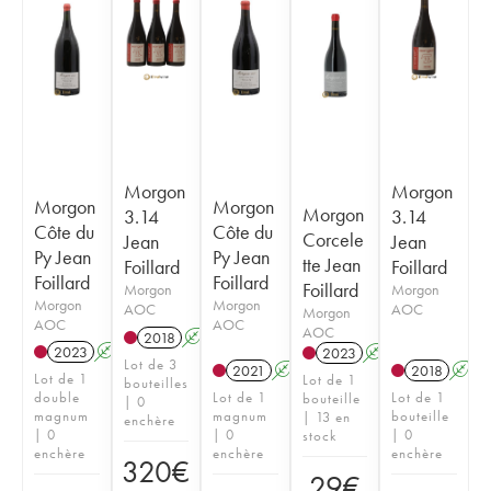
Morgon
Morgon
Morgon
Morgon
Morgon
3.14
3.14
Côte du
Côte du
Corcele
Jean
Jean
Py Jean
Py Jean
tte Jean
Foillard
Foillard
Foillard
Foillard
Foillard
Morgon
Morgon
Morgon
Morgon
AOC
AOC
Morgon
AOC
AOC
AOC
2018
A
K
2023
A
K
2023
A
K
Lot de 3
2021
A
K
2018
A
Lot de 1
Lot de 1
bouteilles
double
Lot de 1
Lot de 1
bouteille
| 0
magnum
magnum
bouteille
| 13 en
enchère
| 0
| 0
| 0
stock
enchère
enchère
enchère
320
€
29
€