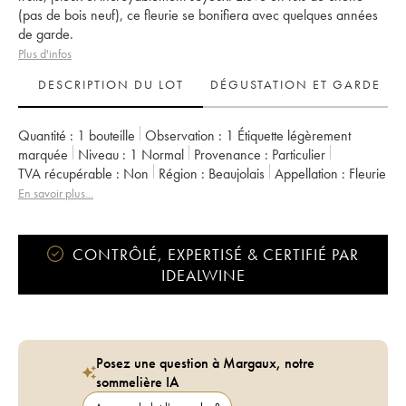
(pas de bois neuf), ce fleurie se bonifiera avec quelques années
de garde.
Plus d'infos
DESCRIPTION DU LOT
DÉGUSTATION ET GARDE
Quantité :
1 bouteille
Observation :
1 Étiquette légèrement
marquée
Niveau :
1
Normal
Provenance :
particulier
TVA récupérable :
non
Région :
Beaujolais
Appellation :
Fleurie
Propriétaire :
Jean Foillard
En savoir plus...
CONTRÔLÉ, EXPERTISÉ & CERTIFIÉ PAR
IDEALWINE
Posez une question à Margaux, notre
sommelière IA