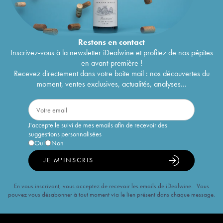
Restons en
contact
Inscrivez-vous à la newsletter iDealwine et profitez de nos pépites
en avant-première !
Recevez directement dans votre boîte mail : nos découvertes du
moment, ventes exclusives, actualités, analyses...
J'accepte le suivi de mes emails afin de recevoir des
suggestions personnalisées
Oui
Non
JE M'INSCRIS
En vous inscrivant, vous acceptez de recevoir les emails de iDealwine. Vous
pouvez vous désabonner à tout moment via le lien présent dans chaque message.