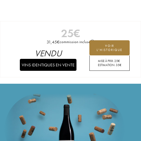
25
€
31,45
€
commission incluse
VOIR
VENDU
L'HISTORIQUE
MISE À PRIX:
25
€
VINS IDENTIQUES EN VENTE
ESTIMATION:
35
€