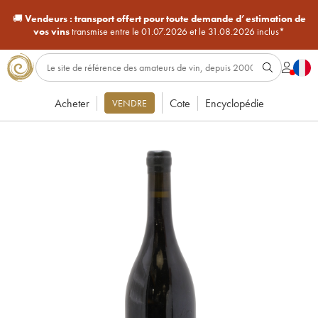
🚚
Vendeurs :
transport offert pour toute demande d’estimation de
vos vins
transmise entre le 01.07.2026 et le 31.08.2026 inclus*
Acheter
Cote
Encyclopédie
VENDRE