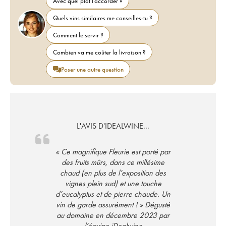
Avec quel plat l'accorder ?
Quels vins similaires me conseilles-tu ?
Comment le servir ?
Combien va me coûter la livraison ?
Poser une autre question
L'AVIS D'IDEALWINE...
« Ce magnifique Fleurie est porté par
des fruits mûrs, dans ce millésime
chaud (en plus de l’exposition des
vignes plein sud) et une touche
d’eucalyptus et de pierre chaude. Un
vin de garde assurément ! » Dégusté
au domaine en décembre 2023 par
l’équipe iDealwine