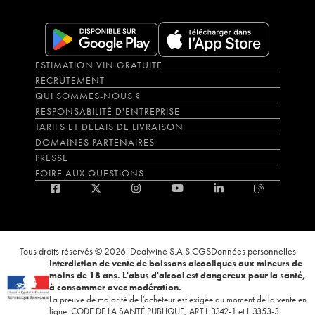
ESTIMATION VIN GRATUITE
RECRUTEMENT
QUI SOMMES-NOUS ?
RESPONSABILITÉ D'ENTREPRISE
TARIFS ET DÉLAIS DE LIVRAISON
DOMAINES PARTENAIRES
PRESSE
FOIRE AUX QUESTIONS
Tous droits réservés © 2026 iDealwine S.A.S.
CGS
Données personnelles
Interdiction de vente de boissons alcooliques aux mineurs de
moins de 18 ans. L'abus d'alcool est dangereux pour la santé,
à consommer avec modération.
La preuve de majorité de l'acheteur est exigée au moment de la vente en
ligne. CODE DE LA SANTÉ PUBLIQUE, ART.L.3342-1 et L.3353-3