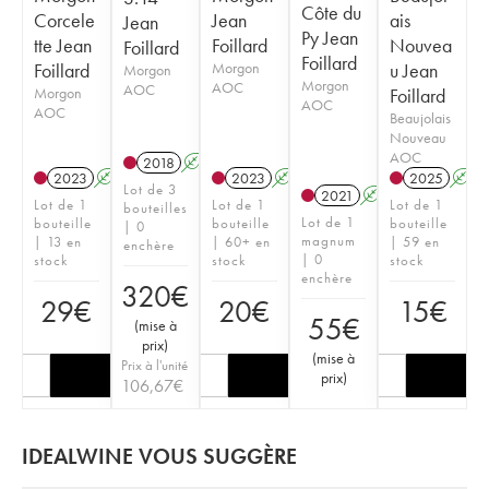
Côte du
Corcele
Jean
ais
Jean
Py Jean
tte Jean
Foillard
Nouvea
Foillard
Foillard
Foillard
Morgon
u Jean
Morgon
Morgon
AOC
AOC
Morgon
Foillard
AOC
AOC
Beaujolais
Nouveau
AOC
2018
A
K
2023
A
K
2023
A
K
2025
A
Lot de 3
2021
A
K
Lot de 1
Lot de 1
Lot de 1
bouteilles
Lot de 1
bouteille
bouteille
bouteille
| 0
magnum
| 13 en
| 60+ en
| 59 en
enchère
| 0
stock
stock
stock
enchère
320
€
29
€
20
€
15
€
55
€
(
mise à
prix
)
(
mise à
Prix à l'unité
prix
)
106,67
€
IDEALWINE VOUS SUGGÈRE