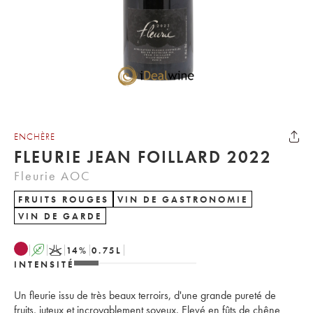
ENCHÈRE
FLEURIE JEAN FOILLARD 2022
Fleurie AOC
FRUITS ROUGES
VIN DE GASTRONOMIE
VIN DE GARDE
A
K
14
%
0.75
L
INTENSITÉ
Un fleurie issu de très beaux terroirs, d'une grande pureté de
fruits, juteux et incroyablement soyeux. Elevé en fûts de chêne