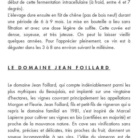
début de cette fermentation intracellulaire (à froid, entre 4 et 7 
degrés). 
L’élevage dure ensuite en fût de chêne (pas de bois neuf) durant 
une période de 6 à 9 mois. La mise en bouteille a lieu sans 
filtration et avec une dose légère de sulfite. Cette cuvée est 
dense, soyeuse, et très juteuse. On peut la laisser vieillir 
quelques années. Pour l'apprécier pleinement, ce vin est à 
déguster dans les 3 à 8 ans environ suivant le millésime.
LE DOMAINE JEAN FOILLARD
Le domaine Jean Foillard, qui compte indéniablement parmi les 
plus mythiques du Beaujolais, est implanté sur une vingtaine 
d'hectares, les vignes couvrant principalement les appellations 
Morgon et Fleurie. Jean Foillard, fils et petit-fils de vigneron qui a 
repris le domaine familial en 1981, s'est inspiré de Marcel 
Lapierre pour cultiver ses vignes en bio (certifiées en majorité) et 
proche de la mouvance nature. En cave ses vinifications sans 
soufre, précises et délicates, très proches du fruit, donnent un 
soyeux incomparable à ses vins. L’idée du vigneron est de 