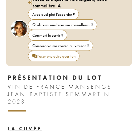
sommelière IA
Avec quel plat l'accorder ?
Quels vins similaires me conseilles-tu ?
Comment le servir ?
Combien va me coûter la livraison ?
Poser une autre question
PRÉSENTATION DU LOT
VIN DE FRANCE MANSENGS
JEAN-BAPTISTE SEMMARTIN
2023
LA CUVÉE