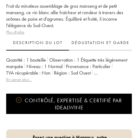
Fruit du minutieux assemblage de gros manseng et de petit
manseng, ce vin blanc allie fraîcheur et rondeur à travers des
arômes de poire et d'agrumes. Équilibré et fruité, il incarne
l'élégance du Sud-Ouest.
Plus d'infos
DESCRIPTION DU LOT
DÉGUSTATION ET GARDE
Quantité :
1 bouteille
Observation :
1 Étiquette très légèrement
marquée
Niveau :
1
Normal
Provenance :
particulier
TVA récupérable :
non
Région :
Sud Ouest
Appellation :
Vin de France
En savoir plus...
Propriétaire :
Jean-Baptiste Semmartin
CONTRÔLÉ, EXPERTISÉ & CERTIFIÉ PAR
IDEALWINE
Posez une question à Margaux, notre