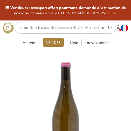
🚚
Vendeurs :
transport offert pour toute demande d’estimation de
vos vins
transmise entre le 01.07.2026 et le 31.08.2026 inclus*
Acheter
Cote
Encyclopédie
VENDRE