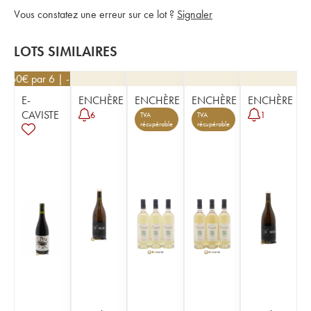
Vous constatez une erreur sur ce lot ?
Signaler
LOTS SIMILAIRES
12,60
€
par 6 | -10%
E-
ENCHÈRE
ENCHÈRE
ENCHÈRE
ENCHÈRE
CAVISTE
6
1
TVA
TVA
récupérable
récupérable