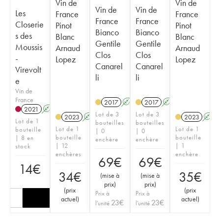
Vin de
Vin de
Vin de
Vin de
Les
France
France
France
France
Closerie
Pinot
Pinot
Bianco
Bianco
s des
Blanc
Blanc
Gentile
Gentile
Moussis
Arnaud
Arnaud
Clos
Clos
-
Lopez
Lopez
Canarel
Canarel
Virevolt
li
li
e
Vin de
France
2017
A
2017
A
2021
A
K
Lot de 3
Lot de 3
2023
A
2023
A
Lot de 1
bouteilles
bouteilles
Lot de 1
Lot de 1
bouteille
| 0
| 0
bouteille
bouteille
| 8 en
enchère
enchère
| 12
| 1
stock
enchères
enchère
69
€
69
€
14
€
34
€
35
€
(
mise à
(
mise à
prix
)
prix
)
(
prix
(
prix
Prix à
Prix à
actuel
)
actuel
)
23
€
23
€
l'unité
l'unité