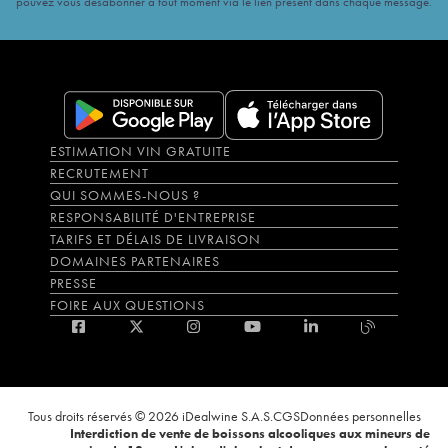
pouvez vous désabonner à tout moment via le lien présent dans chaque message.
ESTIMATION VIN GRATUITE
RECRUTEMENT
QUI SOMMES-NOUS ?
RESPONSABILITÉ D'ENTREPRISE
TARIFS ET DÉLAIS DE LIVRAISON
DOMAINES PARTENAIRES
PRESSE
FOIRE AUX QUESTIONS
Tous droits réservés © 2026 iDealwine S.A.S.
CGS
Données personnelles
Interdiction de vente de boissons alcooliques aux mineurs de