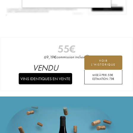
55
€
69,19
€
commission incluse
VOIR
VENDU
L'HISTORIQUE
MISE À PRIX:
55
€
VINS IDENTIQUES EN VENTE
ESTIMATION:
75
€