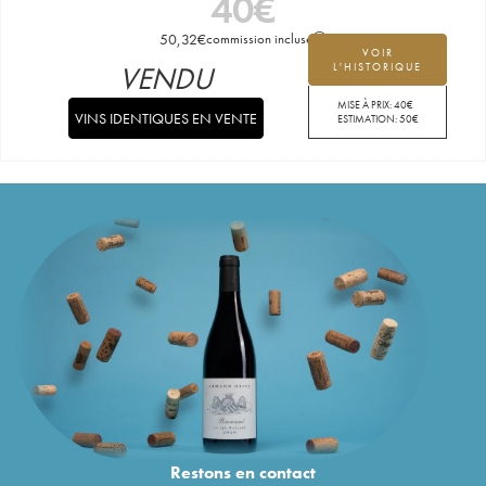
40
€
50,32
€
commission incluse
VOIR
VENDU
L'HISTORIQUE
MISE À PRIX:
40
€
VINS IDENTIQUES EN VENTE
ESTIMATION:
50
€
Restons en
contact