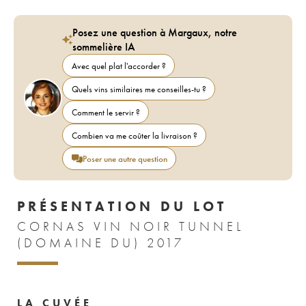
Posez une question à Margaux, notre
sommelière IA
Avec quel plat l'accorder ?
Quels vins similaires me conseilles-tu ?
Comment le servir ?
Combien va me coûter la livraison ?
Poser une autre question
PRÉSENTATION DU LOT
CORNAS VIN NOIR TUNNEL
(DOMAINE DU) 2017
LA CUVÉE