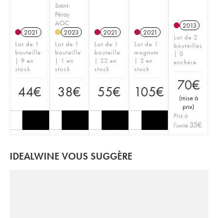
Saint-
Péray
AOC
2013
2021
2023
2021
2021
Lot de 2
Lot de 1
Lot de 1
Lot de 1
Lot de 1
bouteilles
bouteille
bouteille
bouteille
magnum
| 0
| 9 en
| 1 en
| 22 en
| 2 en
enchère
stock
stock
stock
stock
70
€
44
€
38
€
55
€
105
€
(
mise à
prix
)
Prix à
35
€
l'unité
IDEALWINE VOUS SUGGÈRE