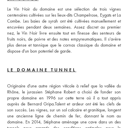
Le Vin Noir du domaine est une sélection de trois vignes 
centenaires cultivées sur les lieux-dits Champelrose, Eygats et La 
Combe. Les baies de syrah ont été cultivées manuellement et 
encuvées pendant deux semaines. Assez discret au premier 
nez, le Vin Noir livre ensuite tout en finesse des senteurs de 
fruits noirs, de poivre et des notes empyreumatiques. Il s'avère 
plus dense et tannique que le cornas classique du domaine et 
dispose d'un bon potentiel de garde.
LE DOMAINE TUNNEL
Originaire d'une autre région viticole à relief que la vallée du 
Rhône, le jurassien Stéphane Robert a choisi de fonder son 
propre domaine en 1996 sur cette terre où il a tout appris 
auprès de Bernard Gripa.Talent et ardeur ont été les clefs de 
son succès. Les vignes, sur un sol calcaire et granitique, longent 
une ancienne ligne de chemin de fer, donnant le nom au 
domaine. En 2014, Stéphane aménage une cave dans un des 
tunnels pour garantir des conditions optimales pour le 