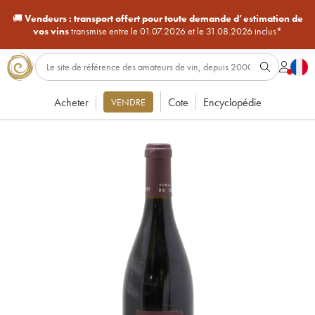
🚚
Vendeurs :
transport offert pour toute demande d’estimation de
vos vins
transmise entre le 01.07.2026 et le 31.08.2026 inclus*
Acheter
Cote
Encyclopédie
VENDRE