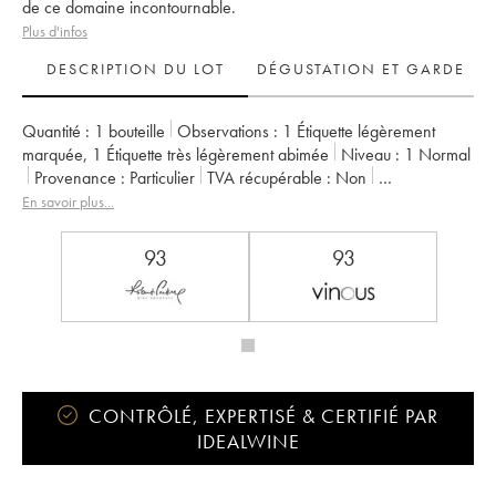
de ce domaine incontournable.
Plus d'infos
DESCRIPTION DU LOT
DÉGUSTATION ET GARDE
Quantité :
1 bouteille
Observations :
1 Étiquette légèrement
marquée
,
1 Étiquette très légèrement abimée
Niveau :
1
Normal
Provenance :
particulier
TVA récupérable :
non
Région :
Vallée du Rhône
Appellation :
Cornas
En savoir plus...
Propriétaire :
Tunnel (Domaine du)
93
93
CONTRÔLÉ, EXPERTISÉ & CERTIFIÉ PAR
IDEALWINE