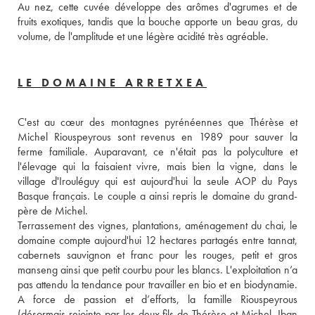
Au nez, cette cuvée développe des arômes d'agrumes et de 
fruits exotiques, tandis que la bouche apporte un beau gras, du 
volume, de l'amplitude et une légère acidité très agréable.
LE DOMAINE ARRETXEA
C'est au cœur des montagnes pyrénéennes que Thérèse et 
Michel Riouspeyrous sont revenus en 1989 pour sauver la 
ferme familiale. Auparavant, ce n'était pas la polyculture et 
l'élevage qui la faisaient vivre, mais bien la vigne, dans le 
village d'Irouléguy qui est aujourd'hui la seule AOP du Pays 
Basque français. Le couple a ainsi repris le domaine du grand-
père de Michel. 
Terrassement des vignes, plantations, aménagement du chai, le 
domaine compte aujourd'hui 12 hectares partagés entre tannat, 
cabernets sauvignon et franc pour les rouges, petit et gros 
manseng ainsi que petit courbu pour les blancs. L'exploitation n’a 
pas attendu la tendance pour travailler en bio et en biodynamie. 
A force de passion et d’efforts, la famille Riouspeyrous 
(désormais rejointe par les deux fils de Thérèse et Michel, Iban 