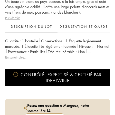
Un beau vin blanc du pays basque, à la fois ample, gras et doté
d'une agréable acidité. Il offre une large palette d'accords mets et
vins (fruits de mer, poissons, viandes blanches).
Plus d'infos
DESCRIPTION DU LOT
DÉGUSTATION ET GARDE
Quantité :
1 bouteille
Observations :
1 Étiquette légèrement
marquée
,
1 Étiquette très légèrement abimée
Niveau :
1
Normal
Provenance :
particulier
TVA récupérable :
non
Région :
Sud Ouest
Appellation :
Irouléguy
En savoir plus...
Propriétaire :
Arretxea (Domaine)
CONTRÔLÉ, EXPERTISÉ & CERTIFIÉ PAR
IDEALWINE
Posez une question à Margaux, notre
sommelière IA