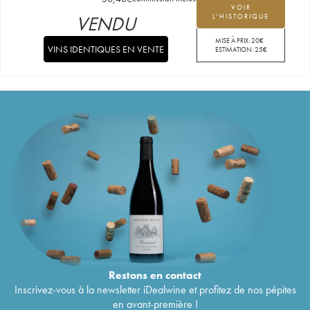
VOIR
VENDU
L'HISTORIQUE
MISE À PRIX:
20
€
VINS IDENTIQUES EN VENTE
ESTIMATION:
25
€
Restons en
contact
Inscrivez-vous à la newsletter iDealwine et profitez de nos pépites
en avant-première !