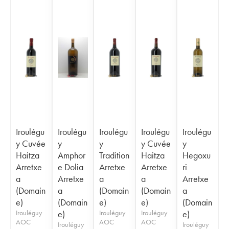
Iroulégu
Iroulégu
Iroulégu
Iroulégu
Iroulégu
y Cuvée
y
y
y Cuvée
y
Haitza
Amphor
Tradition
Haitza
Hegoxu
Arretxe
e Dolia
Arretxe
Arretxe
ri
a
Arretxe
a
a
Arretxe
(Domain
a
(Domain
(Domain
a
e)
(Domain
e)
e)
(Domain
Irouléguy
e)
Irouléguy
Irouléguy
e)
AOC
AOC
AOC
Irouléguy
Irouléguy