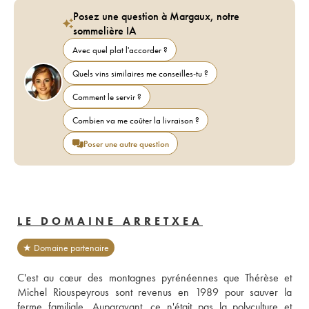
Posez une question à Margaux, notre
sommelière IA
Avec quel plat l'accorder ?
Quels vins similaires me conseilles-tu ?
Comment le servir ?
Combien va me coûter la livraison ?
Poser une autre question
LE DOMAINE ARRETXEA
★ Domaine partenaire
C'est au cœur des montagnes pyrénéennes que Thérèse et 
Michel Riouspeyrous sont revenus en 1989 pour sauver la 
ferme familiale. Auparavant, ce n'était pas la polyculture et 