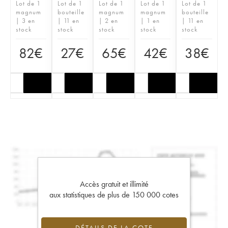
Lot de 1
Lot de 1
Lot de 1
Lot de 1
Lot de 1
magnum
bouteille
magnum
magnum
bouteille
| 3 en
| 11 en
| 2 en
| 1 en
| 11 en
stock
stock
stock
stock
stock
82
€
27
€
65
€
42
€
38
€
Accès gratuit et illimité
aux statistiques de plus de 150 000 cotes
DÉTAILS DE LA COTE