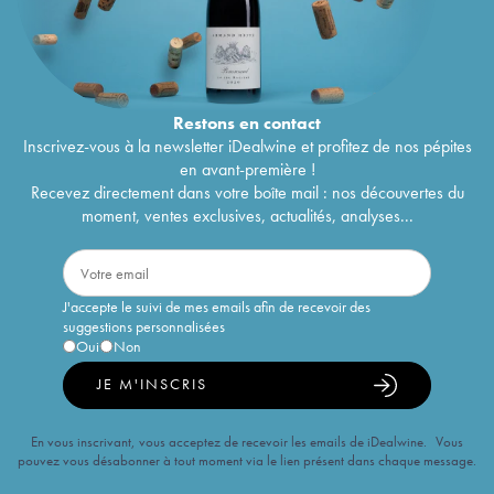
Restons en
contact
Inscrivez-vous à la newsletter iDealwine et profitez de nos pépites
en avant-première !
Recevez directement dans votre boîte mail : nos découvertes du
moment, ventes exclusives, actualités, analyses...
J'accepte le suivi de mes emails afin de recevoir des
suggestions personnalisées
Oui
Non
JE M'INSCRIS
En vous inscrivant, vous acceptez de recevoir les emails de iDealwine. Vous
pouvez vous désabonner à tout moment via le lien présent dans chaque message.