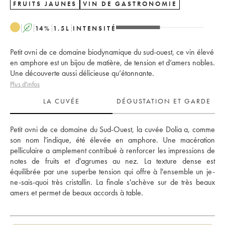
FRUITS JAUNES
VIN DE GASTRONOMIE
A
14
%
1.5
L
INTENSITÉ
Petit ovni de ce domaine biodynamique du sud-ouest, ce vin élevé
en amphore est un bijou de matière, de tension et d’amers nobles.
Une découverte aussi délicieuse qu’étonnante.
Plus d'infos
LA CUVÉE
DÉGUSTATION ET GARDE
Petit ovni de ce domaine du Sud-Ouest, la cuvée Dolia a, comme 
son nom l'indique, été élevée en amphore. Une macération 
pelliculaire a amplement contribué à renforcer les impressions de 
notes de fruits et d'agrumes au nez. La texture dense est 
équilibrée par une superbe tension qui offre à l'ensemble un je-
ne-sais-quoi très cristallin. La finale s'achève sur de très beaux 
amers et permet de beaux accords à table.