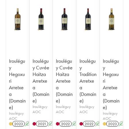
Iroulégu
Iroulégu
Iroulégu
Iroulégu
Iroulégu
y
y Cuvée
y Cuvée
y
y
Hegoxu
Haitza
Haitza
Tradition
Hegoxu
ri
Arretxe
Arretxe
Arretxe
ri
Arretxe
a
a
a
Arretxe
a
(Domain
(Domain
(Domain
a
(Domain
e)
e)
e)
(Domain
e)
Irouléguy
Irouléguy
Irouléguy
e)
AOC
AOC
AOC
Irouléguy
Irouléguy
AOC
AOC
2023
A
2021
A
2022
A
2022
A
2023
A