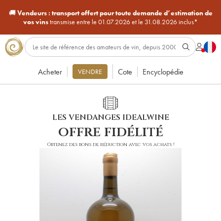
🚚
Vendeurs :
transport offert pour toute demande d’estimation de
vos vins
transmise entre le 01.07.2026 et le 31.08.2026 inclus*
Acheter
Cote
Encyclopédie
VENDRE
LES VENDANGES IDEALWINE
offre fidélité
Obtenez des bons de réduction avec vos achats !