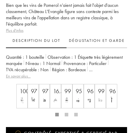
Bien que les vins de Pomerol n'aient jamais fait l'objet d'aucun
classement, Château L'Evangile figure sans conteste parmi les
meilleurs vins de l'appellation dans un registre classique, à
l'équilibre parfait.
Plus d'infos
DESCRIPTION DU LOT
DÉGUSTATION ET GARDE
Quantité :
1 bouteille
Observation :
1 Étiquette très légèrement
marquée
Niveau :
1
Normal
Provenance :
particulier
TVA récupérable :
non
Région :
Bordeaux
Appellation :
Pomerol
Propriétaire :
SC du Château L'Evangile
En savoir plus...
100
97
97
16.5
99
95
96
99
96