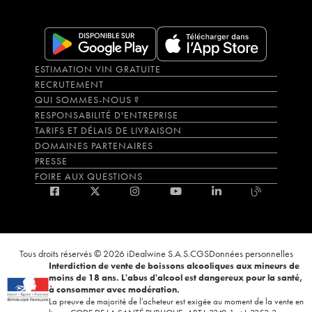
ESTIMATION VIN GRATUITE
RECRUTEMENT
QUI SOMMES-NOUS ?
RESPONSABILITÉ D'ENTREPRISE
TARIFS ET DÉLAIS DE LIVRAISON
DOMAINES PARTENAIRES
PRESSE
FOIRE AUX QUESTIONS
Tous droits réservés © 2026 iDealwine S.A.S.
CGS
Données personnelles
Interdiction de vente de boissons alcooliques aux mineurs de
moins de 18 ans. L'abus d'alcool est dangereux pour la santé,
à consommer avec modération.
La preuve de majorité de l'acheteur est exigée au moment de la vente en