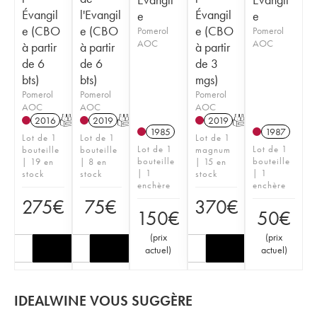
Évangil
l'Evangil
Évangil
e
e
e (CBO
e (CBO
e (CBO
Pomerol
Pomerol
AOC
AOC
à partir
à partir
à partir
de 6
de 6
de 3
bts)
bts)
mgs)
Pomerol
Pomerol
Pomerol
AOC
AOC
AOC
2016
T
2019
T
2019
T
1985
1987
Lot de 1
Lot de 1
Lot de 1
Lot de 1
Lot de 1
bouteille
bouteille
magnum
bouteille
bouteille
| 19 en
| 8 en
| 15 en
| 1
| 1
stock
stock
stock
enchère
enchère
275
€
75
€
370
€
150
€
50
€
(
prix
(
prix
actuel
)
actuel
)
IDEALWINE VOUS SUGGÈRE