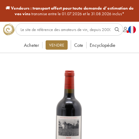
🚚
Vendeurs :
transport offert pour toute demande d’estimation de
vos vins
transmise entre le 01.07.2026 et le 31.08.2026 inclus*
Acheter
Cote
Encyclopédie
VENDRE