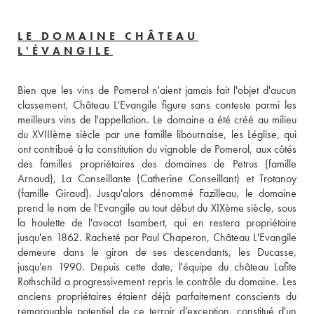
LE DOMAINE CHÂTEAU
L'ÉVANGILE
Bien que les vins de Pomerol n'aient jamais fait l'objet d'aucun 
classement, Château L'Evangile figure sans conteste parmi les 
meilleurs vins de l'appellation. Le domaine a été créé au milieu 
du XVIIIème siècle par une famille libournaise, les Léglise, qui 
ont contribué à la constitution du vignoble de Pomerol, aux côtés 
des familles propriétaires des domaines de Petrus (famille 
Arnaud), La Conseillante (Catherine Conseillant) et Trotanoy 
(famille Giraud). Jusqu'alors dénommé Fazilleau, le domaine 
prend le nom de l'Evangile au tout début du XIXème siècle, sous 
la houlette de l'avocat Isambert, qui en restera propriétaire 
jusqu'en 1862. Racheté par Paul Chaperon, Château L'Evangile 
demeure dans le giron de ses descendants, les Ducasse, 
jusqu'en 1990. Depuis cette date, l'équipe du château Lafite 
Rothschild a progressivement repris le contrôle du domaine. Les 
anciens propriétaires étaient déjà parfaitement conscients du 
remarquable potentiel de ce terroir d'exception, constitué d'un 