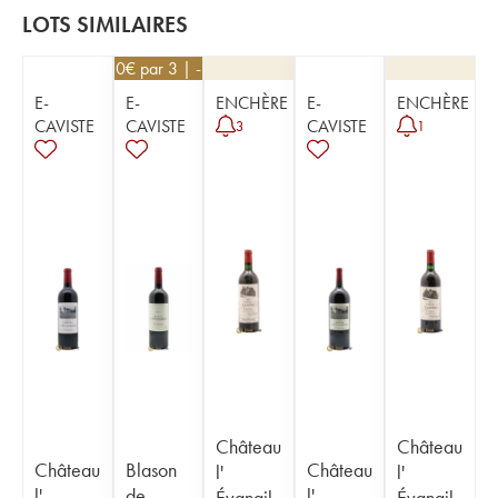
LOTS SIMILAIRES
67,50
€
par 3 | -10%
E-
E-
ENCHÈRE
E-
ENCHÈRE
CAVISTE
CAVISTE
CAVISTE
3
1
Château
Château
Château
Blason
Château
l'
l'
l'
de
l'
Évangil
Évangil