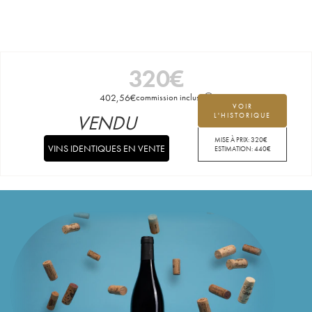
320
€
402,56
€
commission incluse
VOIR
VENDU
L'HISTORIQUE
MISE À PRIX:
320
€
VINS IDENTIQUES EN VENTE
ESTIMATION:
440
€