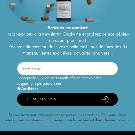
Restons en
contact
Inscrivez-vous à la newsletter iDealwine et profitez de nos pépites
en avant-première !
Recevez directement dans votre boîte mail : nos découvertes du
moment, ventes exclusives, actualités, analyses...
J'accepte le suivi de mes emails afin de recevoir des
suggestions personnalisées
Oui
Non
JE M'INSCRIS
En vous inscrivant, vous acceptez de recevoir les emails de iDealwine. Vous
pouvez vous désabonner à tout moment via le lien présent dans chaque message.