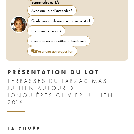
sommelière IA
Avec quel plat l'accorder ?
Quels vins similaires me conseilles-tu ?
Comment le servir ?
Combien va me coûter la livraison ?
Poser une autre question
PRÉSENTATION DU LOT
TERRASSES DU LARZAC MAS
JULLIEN AUTOUR DE
JONQUIÈRES OLIVIER JULLIEN
2016
LA CUVÉE