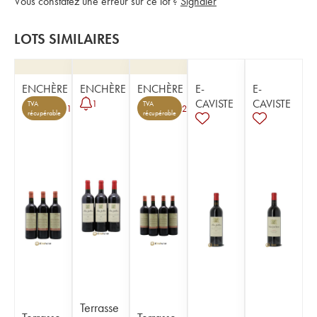
Vous constatez une erreur sur ce lot ?
Signaler
LOTS SIMILAIRES
ENCHÈRE
ENCHÈRE
ENCHÈRE
E-
E-
CAVISTE
CAVISTE
1
TVA
TVA
1
2
récupérable
récupérable
Terrasse