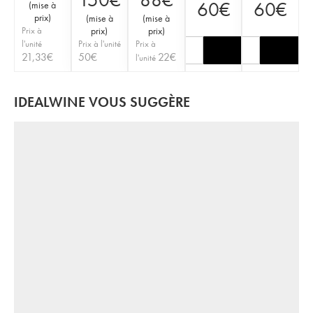
60
€
60
€
(
mise à
prix
)
(
mise à
(
mise à
Prix à
prix
)
prix
)
l'unité
Prix à l'unité
Prix à
21,33
€
50
€
22
€
l'unité
IDEALWINE VOUS SUGGÈRE