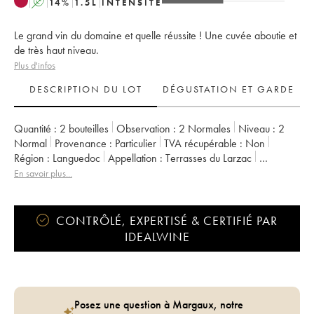
A
14
%
1.5
L
INTENSITÉ
Le grand vin du domaine et quelle réussite ! Une cuvée aboutie et
de très haut niveau.
Plus d'infos
DESCRIPTION DU LOT
DÉGUSTATION ET GARDE
Quantité :
2 bouteilles
Observation :
2 Normales
Niveau :
2
Normal
Provenance :
particulier
TVA récupérable :
non
Région :
Languedoc
Appellation :
Terrasses du Larzac
Propriétaire :
Olivier Jullien
En savoir plus...
CONTRÔLÉ, EXPERTISÉ & CERTIFIÉ PAR
IDEALWINE
Posez une question à Margaux, notre