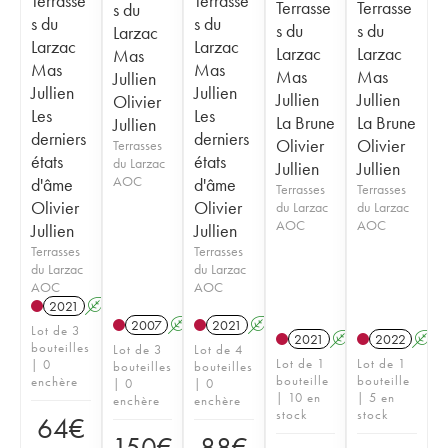
Terrasse
Terrasse
Terrasse
Terrasse
s du
s du
s du
s du
s du
Larzac
Larzac
Larzac
Larzac
Larzac
Mas
Mas
Mas
Mas
Mas
Jullien
Jullien
Jullien
Jullien
Jullien
Olivier
Les
Les
La Brune
La Brune
Jullien
derniers
derniers
Olivier
Olivier
Terrasses
états
états
du Larzac
Jullien
Jullien
AOC
d'âme
d'âme
Terrasses
Terrasses
Olivier
Olivier
du Larzac
du Larzac
AOC
AOC
Jullien
Jullien
Terrasses
Terrasses
du Larzac
du Larzac
AOC
AOC
2021
A
2007
A
2021
A
Lot de 3
2021
A
2022
A
bouteilles
Lot de 3
Lot de 4
Lot de 1
Lot de 1
| 0
bouteilles
bouteilles
bouteille
bouteille
enchère
| 0
| 0
| 10 en
| 5 en
enchère
enchère
stock
stock
64
€
150
€
88
€