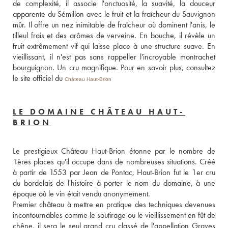
de complexité, il associe l'onctuosité, la suavité, la douceur 
apparente du Sémillon avec le fruit et la fraîcheur du Sauvignon 
mûr. Il offre un nez inimitable de fraîcheur où dominent l'anis, le 
tilleul frais et des arômes de verveine. En bouche, il révèle un 
fruit extrêmement vif qui laisse place à une structure suave. En 
vieillissant, il n'est pas sans rappeller l'incroyable montrachet 
bourguignon. Un cru magnifique. Pour en savoir plus, consultez 
le site officiel du 
Château Haut-Brion
LE DOMAINE CHÂTEAU HAUT-
BRION
Le prestigieux Château Haut-Brion étonne par le nombre de 
1ères places qu'il occupe dans de nombreuses situations. Créé 
à partir de 1553 par Jean de Pontac, Haut-Brion fut le 1er cru 
du bordelais de l'histoire à porter le nom du domaine, à une 
époque où le vin était vendu anonymement. 
Premier château à mettre en pratique des techniques devenues 
incontournables comme le soutirage ou le vieillissement en fût de 
chêne, il sera le seul grand cru classé de l'appellation Graves 