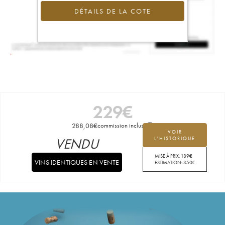
DÉTAILS DE LA COTE
229
€
288,08
€
commission incluse
VOIR
VENDU
L'HISTORIQUE
MISE À PRIX:
189
€
VINS IDENTIQUES EN VENTE
ESTIMATION:
350
€