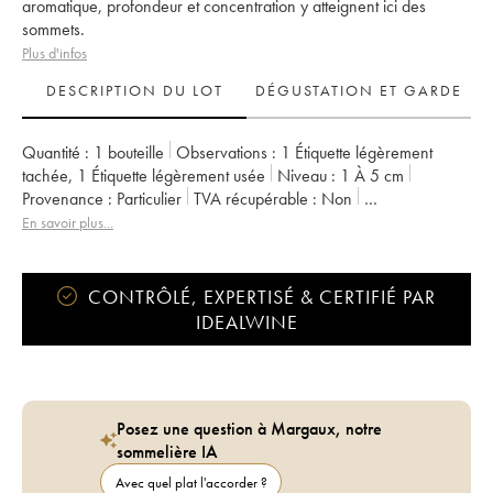
aromatique, profondeur et concentration y atteignent ici des
sommets.
Plus d'infos
DESCRIPTION DU LOT
DÉGUSTATION ET GARDE
Quantité :
1 bouteille
Observations :
1 Étiquette légèrement
tachée
,
1 Étiquette légèrement usée
Niveau :
1
À 5 cm
Provenance :
particulier
TVA récupérable :
non
Région :
Bordeaux
Appellation :
Pessac-Léognan
En savoir plus...
Propriétaire :
Domaines Clarence Dillon
CONTRÔLÉ, EXPERTISÉ & CERTIFIÉ PAR
IDEALWINE
Posez une question à Margaux, notre
sommelière IA
Avec quel plat l'accorder ?