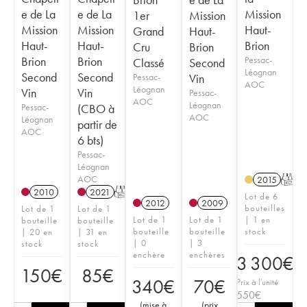
e de La
e de La
Mission
1er
Mission
Mission
Mission
Haut-
Grand
Haut-
Haut-
Haut-
Brion
Cru
Brion
Brion
Brion
Pessac-
Classé
Second
Léognan
Second
Second
Pessac-
Vin
AOC
Léognan
Vin
Vin
Pessac-
AOC
Léognan
Pessac-
(CBO à
AOC
Léognan
partir de
AOC
6 bts)
Pessac-
Léognan
AOC
2015
T
2010
2021
T
Lot de 6
2012
2009
bouteilles
Lot de 1
Lot de 1
Lot de 1
Lot de 1
| 1 en
bouteille
bouteille
bouteille
bouteille
stock
| 20 en
| 31 en
| 0
| 3
stock
stock
enchère
enchères
3 300
€
150
€
85
€
340
€
70
€
Prix à l'unité
550
€
(
mise à
(
prix