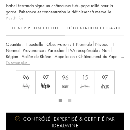
Isabel Ferrando signe un châteauneuf-du-pape taillé pour la
garde. Puissance et concentration le définissent à merveille.
Plus d'infos
DESCRIPTION DU LOT
DÉGUSTATION ET GARDE
Quantité :
1 bouteille
Observation :
1 Normale
Niveau :
1
Normal
Provenance :
particulier
TVA récupérable :
non
Région :
Vallée du Rhône
Appellation :
Châteauneuf-du-Pape
Propriétaire :
Domaine Saint-Préfert
En savoir plus...
96
97
96
15
97
CONTRÔLÉ, EXPERTISÉ & CERTIFIÉ PAR
IDEALWINE