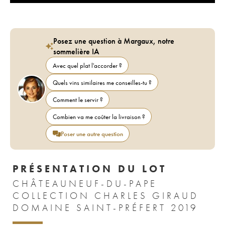
Posez une question à Margaux, notre
sommelière IA
Avec quel plat l'accorder ?
Quels vins similaires me conseilles-tu ?
Comment le servir ?
Combien va me coûter la livraison ?
Poser une autre question
PRÉSENTATION DU LOT
CHÂTEAUNEUF-DU-PAPE
COLLECTION CHARLES GIRAUD
DOMAINE SAINT-PRÉFERT 2019