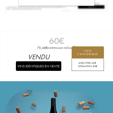
60
€
75,48
€
commission incluse
VOIR
VENDU
L'HISTORIQUE
MISE À PRIX:
60
€
VINS IDENTIQUES EN VENTE
ESTIMATION:
80
€