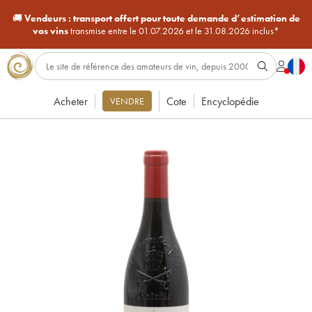
🚚
Vendeurs :
transport offert pour toute demande d’estimation de
vos vins
transmise entre le 01.07.2026 et le 31.08.2026 inclus*
Acheter
Cote
Encyclopédie
VENDRE