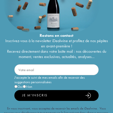
Restons en
contact
Inscrivez-vous à la newsletter iDealwine et profitez de nos pépites
en avant-première !
Recevez directement dans votre boîte mail : nos découvertes du
moment, ventes exclusives, actualités, analyses...
J'accepte le suivi de mes emails afin de recevoir des
suggestions personnalisées
Oui
Non
JE M'INSCRIS
En vous inscrivant, vous acceptez de recevoir les emails de iDealwine. Vous
pouvez vous désabonner à tout moment via le lien présent dans chaque message.