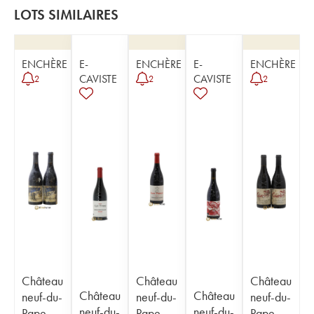
LOTS SIMILAIRES
ENCHÈRE
E-
ENCHÈRE
E-
ENCHÈRE
CAVISTE
CAVISTE
2
2
2
Château
Château
Château
Château
Château
neuf-du-
neuf-du-
neuf-du-
neuf-du-
neuf-du-
Pape
Pape
Pape