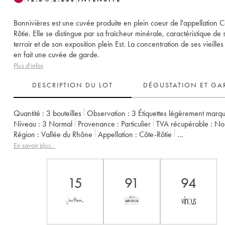
Bonnivières est une cuvée produite en plein coeur de l'appellation C
Rôtie. Elle se distingue par sa fraîcheur minérale, caractéristique de
terroir et de son exposition plein Est. La concentration de ses vieille
en fait une cuvée de garde.
Plus d'infos
DESCRIPTION DU LOT
DÉGUSTATION ET GA
Quantité :
3 bouteilles
Observation :
3 Étiquettes légèrement marq
Niveau :
3
Normal
Provenance :
particulier
TVA récupérable :
n
Région :
Vallée du Rhône
Appellation :
Côte-Rôtie
Propriétaire :
Yves Cuilleron (Domaine)
En savoir plus...
15
91
94