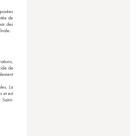
xposées 
tée de 
ar des 
notes fraîches de santal et de graphite. La fraîcheur du terroir se lit parfaitement en bouche à travers l'équilibre et la minéralité marquante en finale. 
ations, 
ide de 
lement 
les. La 
 et est 
 Saint-