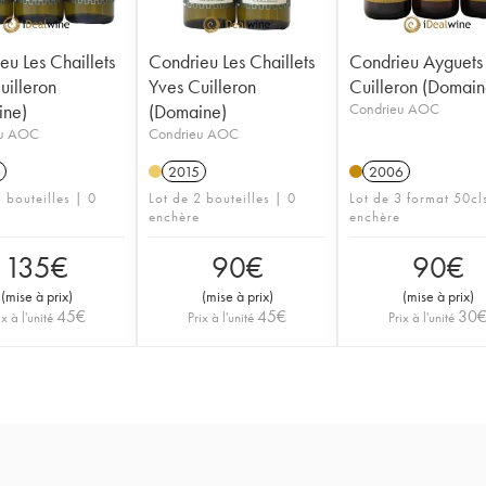
eu Les Chaillets
Condrieu Les Chaillets
Condrieu Ayguets
uilleron
Yves Cuilleron
Cuilleron (Domain
ine)
(Domaine)
Condrieu AOC
eu AOC
Condrieu AOC
2015
2006
 bouteilles | 0
Lot de 2 bouteilles | 0
Lot de 3 format 50cl
enchère
enchère
135
€
90
€
90
€
(
mise à prix
)
(
mise à prix
)
(
mise à prix
)
45
€
45
€
30
ix à l'unité
Prix à l'unité
Prix à l'unité