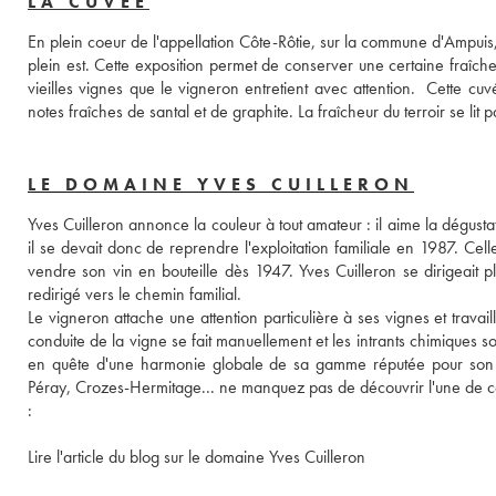
LA CUVÉE
En plein coeur de l'appellation Côte-Rôtie, sur la commune d'Ampuis, 
plein est. Cette exposition permet de conserver une certaine fraîche
vieilles vignes que le vigneron entretient avec attention.  Cette 
LE DOMAINE YVES CUILLERON
Yves Cuilleron annonce la couleur à tout amateur : il aime la dégustat
il se devait donc de reprendre l'exploitation familiale en 1987. Ce
vendre son vin en bouteille dès 1947. Yves Cuilleron se dirigeait 
redirigé vers le chemin familial. 
Le vigneron attache une attention particulière à ses vignes et travaill
conduite de la vigne se fait manuellement et les intrants chimiques son
en quête d'une harmonie globale de sa gamme réputée pour son ex
Péray, Crozes-Hermitage... ne manquez pas de découvrir l'une de c
:  
Lire l'article du blog sur le domaine Yves Cuilleron