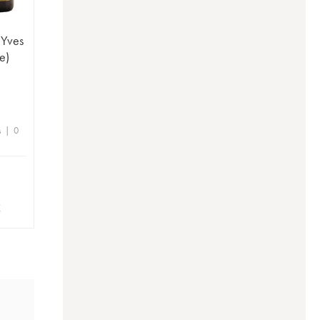
 Yves
e)
s | 0
€