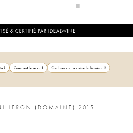
ISÉ & CERTIFIÉ PAR IDEALWINE
tu ?
Comment le servir ?
Combien va me coûter la livraison ?
UILLERON (DOMAINE) 2015