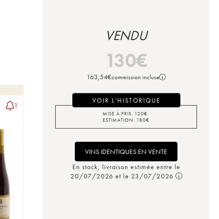
VENDU
130
€
163,54
€
commission incluse
VOIR L'HISTORIQUE
1
MISE À PRIX:
120
€
ESTIMATION:
180
€
VINS IDENTIQUES EN VENTE
En stock, livraison estimée entre le
20/07/2026 et le 23/07/2026