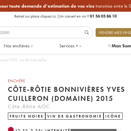
 pour toute demande d’estimation de vos vins
transmise entre le 
Retrait sur place
cliquez ici
|
Un conseil en vin ?
01 56 05 86 10
VENDRE MES VINS
Nos enchères
Services +
✨
Mon Som
aine) 2015 - Lot de 3 bouteilles
ENCHÈRE
CÔTE-RÔTIE BONNIVIÈRES YVES
CUILLERON (DOMAINE) 2015
Côte-Rôtie AOC
FRUITS NOIRS
VIN DE GASTRONOMIE
ICÔNE
12.5
%
2.25
L
INTENSITÉ