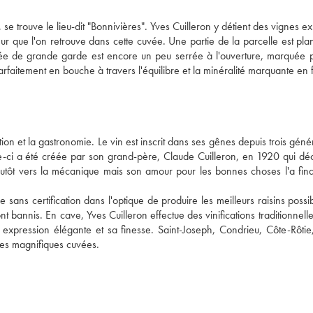
se trouve le lieu-dit "Bonnivières". Yves Cuilleron y détient des vignes e
ur que l'on retrouve dans cette cuvée. Une partie de la parcelle est plan
cuvée de grande garde est encore un peu serrée à l'ouverture, marquée p
ion et la gastronomie. Le vin est inscrit dans ses gênes depuis trois génér
lle-ci a été créée par son grand-père, Claude Cuilleron, en 1920 qui déc
plutôt vers la mécanique mais son amour pour les bonnes choses l'a fina
e sans certification dans l'optique de produire les meilleurs raisins possib
t bannis. En cave, Yves Cuilleron effectue des vinifications traditionnelles
pression élégante et sa finesse. Saint-Joseph, Condrieu, Côte-Rôtie,
es magnifiques cuvées. 