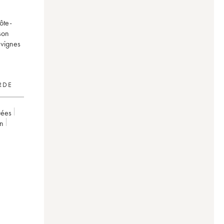
ôte-
 son
s vignes
RDE
uées
on