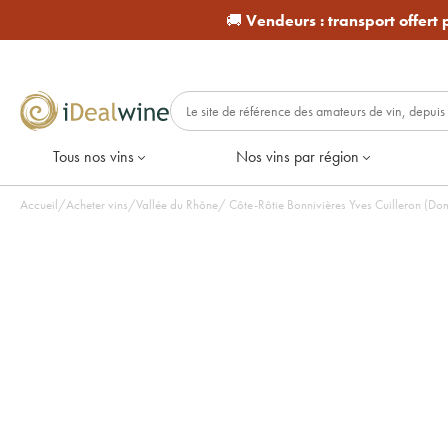
🚚
Vendeurs :
transport offert
Tous nos vins
Nos vins par région
Accueil
/
Acheter vins
/
Vallée du Rhône
/
Côte-Rôtie Bonnivières Yves Cuilleron (Dom