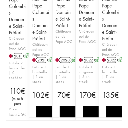
Pape
Pape
Pape
Pape
Colombi
Colombi
Domain
Domain
Colombi
s
s
e Saint-
e Saint-
s
Domain
Domain
Préfert
Préfert
Domain
e Saint-
e Saint-
Châteaun
Châteaun
e Saint-
Préfert
euf-du-
euf-du-
Préfert
Préfert
Châteaun
Pape AOC
Pape AOC
euf-du-
Châteaun
Châteaun
Pape AOC
euf-du-
euf-du-
Pape AOC
Pape AOC
2011
A
2021
A
2020
A
2022
A
2022
A
Lot de 2
Lot de 1
Lot de 1
Lot de 1
Lot de 1
bouteilles
bouteille
bouteille
magnum
bouteille
| 0
| 1 en
| 1 en
| 3 en
| 11 en
enchère
stock
stock
stock
stock
110
€
102
€
70
€
170
€
135
€
(
mise à
prix
)
Prix à
55
€
l'unité