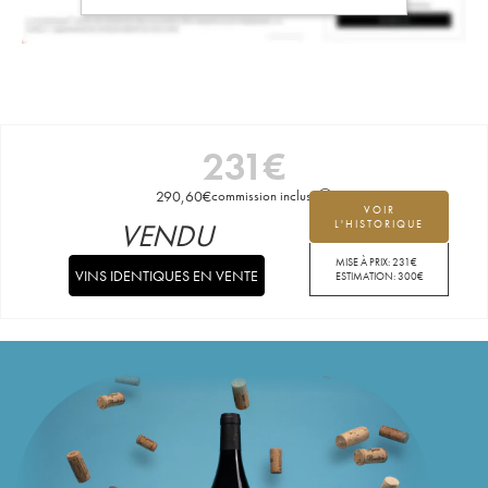
231
€
290,60
€
commission incluse
VOIR
VENDU
L'HISTORIQUE
MISE À PRIX:
231
€
VINS IDENTIQUES EN VENTE
ESTIMATION:
300
€