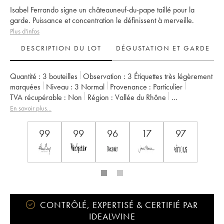
Isabel Ferrando signe un châteauneuf-du-pape taillé pour la
garde. Puissance et concentration le définissent à merveille.
Plus d'infos
DESCRIPTION DU LOT
DÉGUSTATION ET GARDE
Quantité :
3 bouteilles
Observation :
3 Étiquettes très légèrement
marquées
Niveau :
3
Normal
Provenance :
particulier
TVA récupérable :
non
Région :
Vallée du Rhône
Appellation :
Châteauneuf-du-Pape
En savoir plus...
Propriétaire :
Domaine Saint-Préfert
99
99
96
17
97
CONTRÔLÉ, EXPERTISÉ & CERTIFIÉ PAR
IDEALWINE