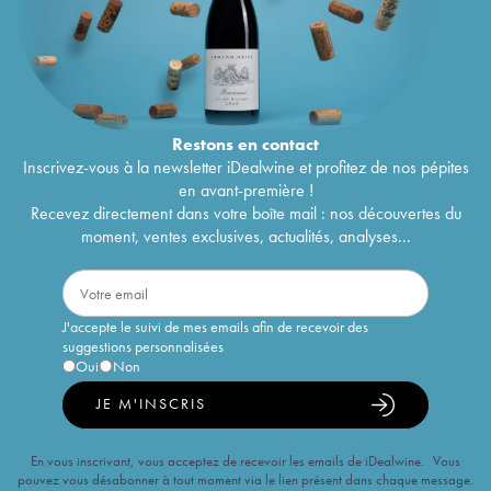
Restons en
contact
Inscrivez-vous à la newsletter iDealwine et profitez de nos pépites
en avant-première !
Recevez directement dans votre boîte mail : nos découvertes du
moment, ventes exclusives, actualités, analyses...
J'accepte le suivi de mes emails afin de recevoir des
suggestions personnalisées
Oui
Non
JE M'INSCRIS
En vous inscrivant, vous acceptez de recevoir les emails de iDealwine. Vous
pouvez vous désabonner à tout moment via le lien présent dans chaque message.