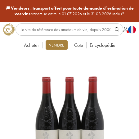
🚚
Vendeurs :
transport offert pour toute demande d’estimation de
vos vins
transmise entre le 01.07.2026 et le 31.08.2026 inclus*
Acheter
Cote
Encyclopédie
VENDRE