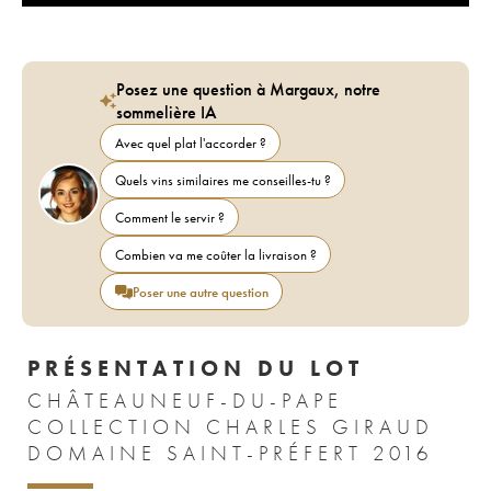
Posez une question à Margaux, notre
sommelière IA
Avec quel plat l'accorder ?
Quels vins similaires me conseilles-tu ?
Comment le servir ?
Combien va me coûter la livraison ?
Poser une autre question
PRÉSENTATION DU LOT
CHÂTEAUNEUF-DU-PAPE
COLLECTION CHARLES GIRAUD
DOMAINE SAINT-PRÉFERT 2016