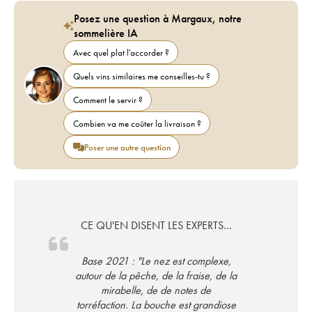
Posez une question à Margaux, notre
sommelière IA
Avec quel plat l'accorder ?
Quels vins similaires me conseilles-tu ?
Comment le servir ?
Combien va me coûter la livraison ?
Poser une autre question
CE QU'EN DISENT LES EXPERTS...
Base 2021 : "Le nez est complexe,
autour de la pêche, de la fraise, de la
mirabelle, de de notes de
torréfaction. La bouche est grandiose