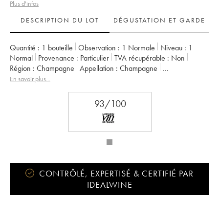
Plus d'infos
DESCRIPTION DU LOT
DÉGUSTATION ET GARDE
Quantité :
1 bouteille
Observation :
1 Normale
Niveau :
1
Normal
Provenance :
particulier
TVA récupérable :
non
Région :
Champagne
Appellation :
Champagne
Classement :
1er Cru
Propriétaire :
Elise Bougy
En savoir plus...
93/100
CONTRÔLÉ, EXPERTISÉ & CERTIFIÉ PAR
IDEALWINE