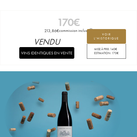
170
€
213,86
€
commission incluse
VOIR
VENDU
L'HISTORIQUE
MISE À PRIX:
140
€
VINS IDENTIQUES EN VENTE
ESTIMATION:
170
€