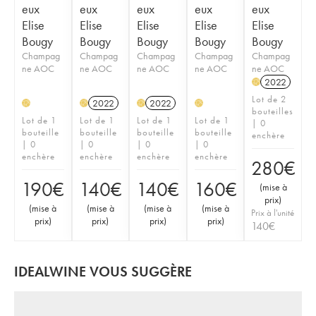
eux
eux
eux
eux
eux
Elise
Elise
Elise
Elise
Elise
Bougy
Bougy
Bougy
Bougy
Bougy
Champag
Champag
Champag
Champag
Champag
ne AOC
ne AOC
ne AOC
ne AOC
ne AOC
2022
H
Lot de 2
2022
2022
H
H
H
H
bouteilles
Lot de 1
Lot de 1
Lot de 1
Lot de 1
| 0
bouteille
bouteille
bouteille
bouteille
enchère
| 0
| 0
| 0
| 0
enchère
enchère
enchère
enchère
280
€
190
€
140
€
140
€
160
€
(
mise à
prix
)
(
mise à
(
mise à
(
mise à
(
mise à
Prix à l'unité
prix
)
prix
)
prix
)
prix
)
140
€
IDEALWINE VOUS SUGGÈRE