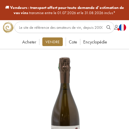
🚚
Vendeurs :
transport offert pour toute demande d’estimation de
vos vins
transmise entre le 01.07.2026 et le 31.08.2026 inclus*
Acheter
Cote
Encyclopédie
VENDRE