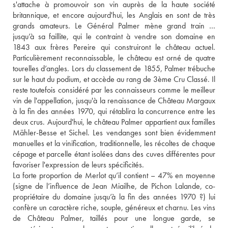
s'attache à promouvoir son vin auprès de la haute société 
britannique, et encore aujourd'hui, les Anglais en sont de très 
grands amateurs. Le Général Palmer mène grand train … 
jusqu’à sa faillite, qui le contraint à vendre son domaine en 
1843 aux frères Pereire qui construiront le château actuel. 
Particulièrement reconnaissable, le château est orné de quatre 
tourelles d’angles. Lors du classement de 1855, Palmer trébuche 
sur le haut du podium, et accède au rang de 3ème Cru Classé. Il 
reste toutefois considéré par les connaisseurs comme le meilleur 
vin de l'appellation, jusqu'à la renaissance de Château Margaux 
à la fin des années 1970, qui rétablira la concurrence entre les 
deux crus. Aujourd'hui, le château Palmer appartient aux familles 
Mähler-Besse et Sichel. Les vendanges sont bien évidemment 
manuelles et la vinification, traditionnelle, les récoltes de chaque 
cépage et parcelle étant isolées dans des cuves différentes pour 
favoriser l'expression de leurs spécificités. 
La forte proportion de Merlot qu’il contient – 47% en moyenne 
(signe de l’influence de Jean Miailhe, de Pichon Lalande, co-
propriétaire du domaine jusqu’à la fin des années 1970 ?) lui 
confère un caractère riche, souple, généreux et charnu. Les vins 
de Château Palmer, taillés pour une longue garde, se 