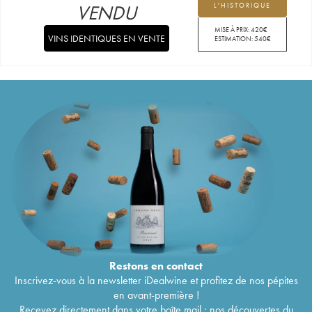
VENDU
L'HISTORIQUE
MISE À PRIX:
420
€
VINS IDENTIQUES EN VENTE
ESTIMATION:
540
€
Restons en
contact
Inscrivez-vous à la newsletter iDealwine et profitez de nos pépites
en avant-première !
Recevez directement dans votre boîte mail : nos découvertes du