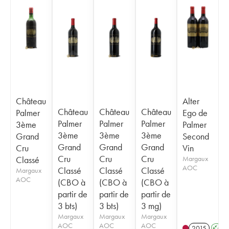
Château
Alter
Château
Château
Château
Palmer
Ego de
Palmer
Palmer
Palmer
3ème
Palmer
3ème
3ème
3ème
Grand
Second
Grand
Grand
Grand
Cru
Vin
Cru
Cru
Cru
Classé
Margaux
AOC
Classé
Classé
Classé
Margaux
AOC
(CBO à
(CBO à
(CBO à
partir de
partir de
partir de
3 bts)
3 bts)
3 mg)
Margaux
Margaux
Margaux
AOC
AOC
AOC
2015
A