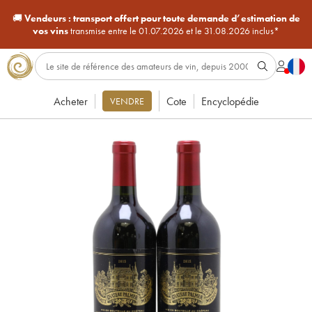
🚚
Vendeurs :
transport offert pour toute demande d’estimation de
vos vins
transmise entre le 01.07.2026 et le 31.08.2026 inclus*
Acheter
Cote
Encyclopédie
VENDRE