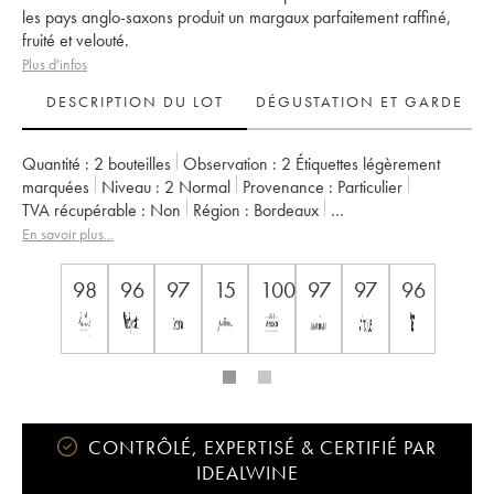
les pays anglo-saxons produit un margaux parfaitement raffiné,
fruité et velouté.
Plus d'infos
DESCRIPTION DU LOT
DÉGUSTATION ET GARDE
Quantité :
2 bouteilles
Observation :
2 Étiquettes légèrement
marquées
Niveau :
2
Normal
Provenance :
particulier
TVA récupérable :
non
Région :
Bordeaux
Appellation :
Margaux
Classement :
3ème Grand Cru Classé
En savoir plus...
Propriétaire :
SC du Château Palmer
98
96
97
15
100
97
97
96
CONTRÔLÉ, EXPERTISÉ & CERTIFIÉ PAR
IDEALWINE