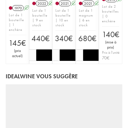
2022
A
T
2021
A
T
2021
A
T
Lot de 2
1970
A
Lot de 1
Lot de 1
Lot de 1
bouteilles
Lot de 1
bouteille
bouteille
magnum
| 0
bouteille
| 9 en
| 10 en
| 6 en
enchère
| 1
stock
stock
stock
enchère
140
€
440
€
340
€
680
€
145
€
(
mise à
prix
)
(
prix
Prix à l'unité
actuel
)
70
€
IDEALWINE VOUS SUGGÈRE