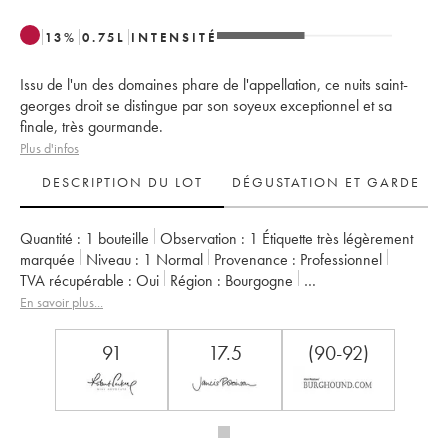
13
%
0.75
L
INTENSITÉ
Issu de l'un des domaines phare de l'appellation, ce nuits saint-
georges droit se distingue par son soyeux exceptionnel et sa
finale, très gourmande.
Plus d'infos
DESCRIPTION DU LOT
DÉGUSTATION ET GARDE
Quantité :
1 bouteille
Observation :
1 Étiquette très légèrement
marquée
Niveau :
1
Normal
Provenance :
professionnel
TVA récupérable :
oui
Région :
Bourgogne
Appellation :
Nuits-Saint-Georges
Classement :
1er Cru
En savoir plus...
Propriétaire :
Jacques-Frédéric Mugnier
91
17.5
(90-92)