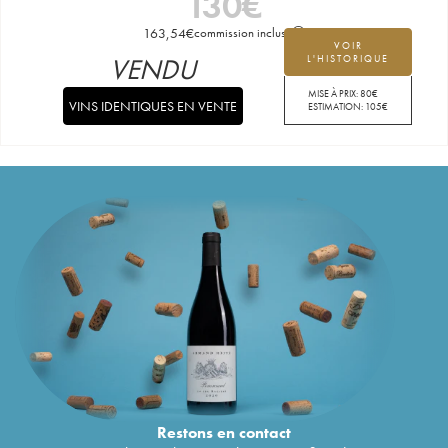
130
€
163,54
€
commission incluse
VOIR
VENDU
L'HISTORIQUE
MISE À PRIX:
80
€
VINS IDENTIQUES EN VENTE
ESTIMATION:
105
€
Restons en
contact