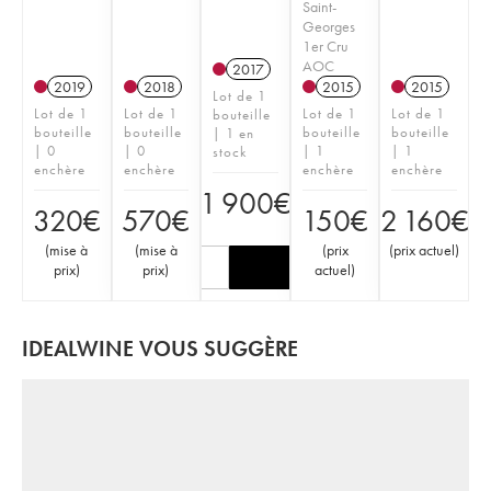
Saint-
Georges
1er Cru
AOC
2017
2019
2018
2015
2015
Lot de 1
Lot de 1
Lot de 1
Lot de 1
Lot de 1
bouteille
bouteille
bouteille
bouteille
bouteille
| 1 en
| 0
| 0
| 1
| 1
stock
enchère
enchère
enchère
enchère
1 900
€
320
€
570
€
150
€
2 160
€
(
mise à
(
mise à
(
prix
(
prix actuel
)
prix
)
prix
)
actuel
)
IDEALWINE VOUS SUGGÈRE