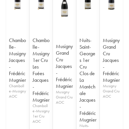
Chambo
Chambo
Nuits-
Musigny
Musigny
lle-
lle-
Saint-
Grand
Grand
Musigny
Musigny
George
Cru
Cru
Jacques
1er Cru
s 1er
Jacques
Jacques
-
Les
Cru
-
-
Frédéric
Fuées
Clos de
Frédéric
Frédéric
Mugnier
Jacques
La
Mugnier
Mugnier
Chamboll
-
Maréch
Musigny
e-Musigny
Grand Cru
Musigny
Frédéric
ale
AOC
AOC
Grand Cru
Mugnier
Jacques
AOC
Chamboll
-
e-Musigny
Frédéric
1er Cru
Mugnier
AOC
Nuits-