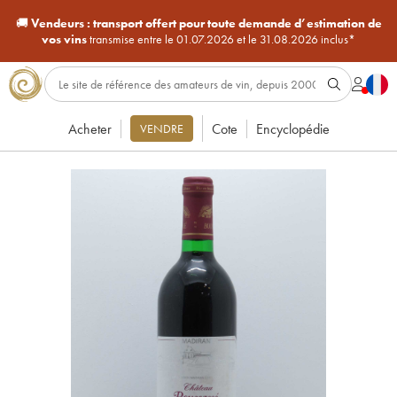
🚚
Vendeurs :
transport offert pour toute demande d’estimation de
vos vins
transmise entre le 01.07.2026 et le 31.08.2026 inclus*
Acheter
Cote
Encyclopédie
VENDRE