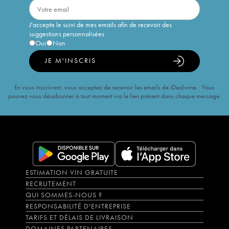
J'accepte le suivi de mes emails afin de recevoir des
suggestions personnalisées
Oui
Non
JE M'INSCRIS
En vous inscrivant, vous acceptez de recevoir les emails de iDealwine. Vous
pouvez vous désabonner à tout moment via le lien présent dans chaque message.
ESTIMATION VIN GRATUITE
RECRUTEMENT
QUI SOMMES-NOUS ?
RESPONSABILITÉ D'ENTREPRISE
TARIFS ET DÉLAIS DE LIVRAISON
DOMAINES PARTENAIRES