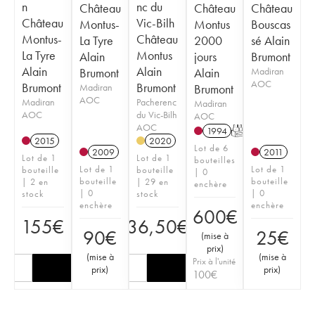
n
nc du
Château
Château
Château
Château
Vic-Bilh
Montus-
Montus
Bouscas
Montus-
Château
La Tyre
2000
sé Alain
La Tyre
Montus
Alain
jours
Brumont
Alain
Alain
Brumont
Alain
Madiran
AOC
Brumont
Brumont
Madiran
Brumont
AOC
Madiran
Pacherenc
Madiran
AOC
du Vic-Bilh
AOC
AOC
1994
T
2015
2020
Lot de 6
2009
2011
Lot de 1
Lot de 1
bouteilles
Lot de 1
Lot de 1
bouteille
bouteille
| 0
bouteille
bouteille
| 2 en
| 29 en
enchère
| 0
| 0
stock
stock
enchère
enchère
600
€
155
€
36,50
€
90
€
25
€
(
mise à
prix
)
(
mise à
(
mise à
Prix à l'unité
prix
)
prix
)
100
€