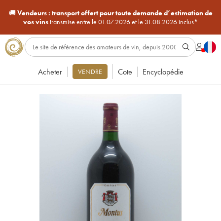
🚚
Vendeurs :
transport offert pour toute demande d’estimation de
vos vins
transmise entre le 01.07.2026 et le 31.08.2026 inclus*
Acheter
Cote
Encyclopédie
VENDRE