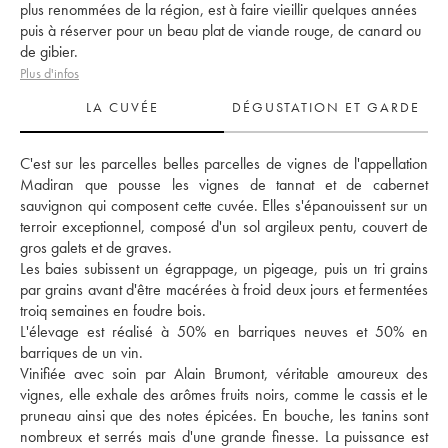
plus renommées de la région, est à faire vieillir quelques années
puis à réserver pour un beau plat de viande rouge, de canard ou
de gibier.
Plus d'infos
LA CUVÉE
DÉGUSTATION ET GARDE
C'est sur les parcelles belles parcelles de vignes de l'appellation 
Madiran que pousse les vignes de tannat et de cabernet 
sauvignon qui composent cette cuvée. Elles s'épanouissent sur un 
terroir exceptionnel, composé d'un sol argileux pentu, couvert de 
gros galets et de graves.
Les baies subissent un égrappage, un pigeage, puis un tri grains 
par grains avant d'être macérées à froid deux jours et fermentées 
troiq semaines en foudre bois.
L'élevage est réalisé à 50% en barriques neuves et 50% en 
barriques de un vin.
Vinifiée avec soin par Alain Brumont, véritable amoureux des 
vignes, elle exhale des arômes fruits noirs, comme le cassis et le 
pruneau ainsi que des notes épicées. En bouche, les tanins sont 
nombreux et serrés mais d'une grande finesse. La puissance est 