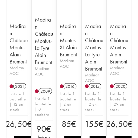
Madira
Madira
Madira
Madira
Madira
n
n
n
n
n
Château
Château
Montus-
Château
Château
Montus-
Montus
XL Alain
Montus-
Montus
La Tyre
Alain
Brumont
La Tyre
Alain
Alain
Brumont
Madiran
Alain
Brumont
Brumont
AOC
Madiran
Brumont
Madiran
Madiran
AOC
AOC
AOC
Madiran
AOC
2021
2016
2015
2020
2009
Lot de 1
Lot de 1
Lot de 1
Lot de 1
Lot de 1
bouteille
bouteille
bouteille
bouteille
bouteille
| 12 en
| 2 en
| 2 en
| 29 en
| 0
stock
stock
stock
stock
enchère
26,50
€
85
€
155
€
26,50
€
90
€
(
mise à