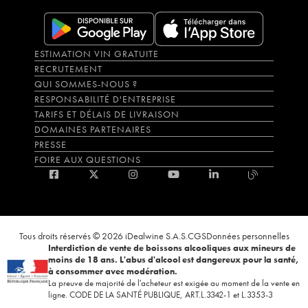
Blanc de Blancs Extra-Brut Larmandier-Bernier
54
€
ESTIMATION VIN GRATUITE
RECRUTEMENT
QUI SOMMES-NOUS ?
RESPONSABILITÉ D'ENTREPRISE
TARIFS ET DÉLAIS DE LIVRAISON
DOMAINES PARTENAIRES
PRESSE
FOIRE AUX QUESTIONS
Tous droits réservés © 2026 iDealwine S.A.S.
CGS
Données personnelles
Interdiction de vente de boissons alcooliques aux mineurs de
moins de 18 ans. L'abus d'alcool est dangereux pour la santé,
à consommer avec modération.
La preuve de majorité de l'acheteur est exigée au moment de la vente en
ligne. CODE DE LA SANTÉ PUBLIQUE, ART.L.3342-1 et L.3353-3