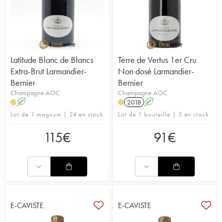
Latitude Blanc de Blancs
Terre de Vertus 1er Cru
Extra-Brut Larmandier-
Non dosé Larmandier-
Bernier
Bernier
Champagne AOC
Champagne AOC
A
2018
A
H
H
Lot de 1 magnum | 24 en stock
Lot de 1 bouteille | 5 en stock
115
€
91
€
E-CAVISTE
E-CAVISTE