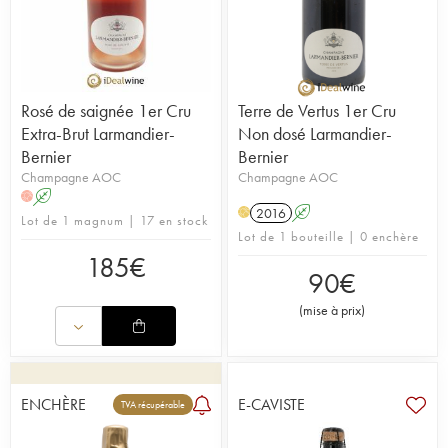
Rosé de saignée 1er Cru
Terre de Vertus 1er Cru
Extra-Brut Larmandier-
Non dosé Larmandier-
Bernier
Bernier
Champagne AOC
Champagne AOC
A
H
2016
A
H
Lot de 1 magnum | 17 en stock
Lot de 1 bouteille | 0 enchère
185
€
90
€
(
mise à prix
)
ENCHÈRE
E-CAVISTE
TVA récupérable