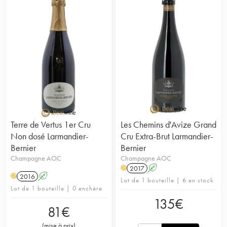
Terre de Vertus 1er Cru
Les Chemins d'Avize Grand
Non dosé Larmandier-
Cru Extra-Brut Larmandier-
Bernier
Bernier
Champagne AOC
Champagne AOC
2017
A
H
2016
A
H
Lot de 1 bouteille | 6 en stock
Lot de 1 bouteille | 0 enchère
135
€
81
€
(
mise à prix
)