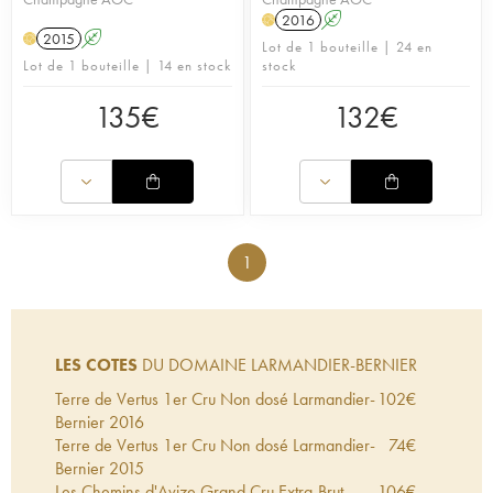
2016
A
H
2015
A
H
Lot de 1 bouteille | 24 en
Lot de 1 bouteille | 14 en stock
stock
135
€
132
€
1
LES COTES
DU DOMAINE LARMANDIER-BERNIER
Terre de Vertus 1er Cru Non dosé Larmandier-
102
€
Bernier
2016
Terre de Vertus 1er Cru Non dosé Larmandier-
74
€
Bernier
2015
Les Chemins d'Avize Grand Cru Extra-Brut
106
€