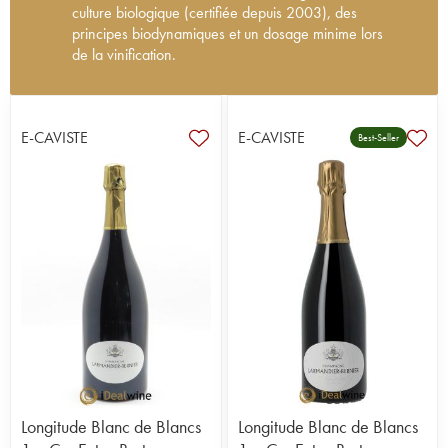
culture biologique (certifiée depuis 2003), des
principes biodynamiques et un dosage minime lors
de la vinification.
Les noms de Larmandier et Bernier sont inscrits
dans l'histoire des familles vigneronnes depuis la
Révolution française. Les Larmandier ont contribué
E-CAVISTE
E-CAVISTE
Best-Seller
à la renommée de la Côte des Blancs avec leur
célèbre cramant blanc de blancs nature. Dès le
début du 20ème siècle, les Larmandier élaborent
des champagnes qui prouvent très rapidement leur
grande qualité en se retrouvant, par exemple, sur
les grandes tables parisiennes (La Tour d'Argent,
Taillevent). En 1971, Philippe Larmandier, crée
avec sa femme Elisabeth Bernier - propriétaire de
vignobles à Vertus - le champagne Larmandier-
Bernier.
En 1988, Pierre, fils de Philippe et d’Elisabeth,
reprend le domaine avec sa femme et commence,
dès 1992, à redonner vie aux différents terroirs du
domaine par le travail du sol et par l'abandon des
Longitude Blanc de Blancs
Longitude Blanc de Blancs
herbicides. Depuis 1999, le domaine de 19