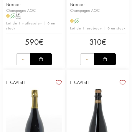
Bernier
Bernier
Champagne AOC
Champagne AOC
A
T
H
A
H
Lot de 1 mathusalem | 6 en
stock
Lot de 1 jeroboam | 6 en stock
590
€
310
€
E-CAVISTE
E-CAVISTE