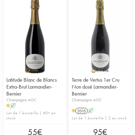
Latitude Blanc de Blancs
Terre de Vertus 1er Cru
Extra-Brut Larmandier-
Non dosé Larmandier-
Bernier
Bernier
Champagne AOC
Champagne AOC
A
H
2015
A
H
Lot de 1 bouteille | 60+ en
stock
Lot de 1 bouteille | 2 en stock
55
€
95
€