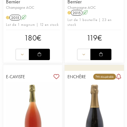
Bernier
Bernier
Champagne AOC
Champagne AOC
2015
A
H
2015
A
H
Lot de 1 bouteille | 23 en
Lot de 1 magnum | 12 en stock
stock
180
€
119
€
E-CAVISTE
ENCHÈRE
TVA récupérable