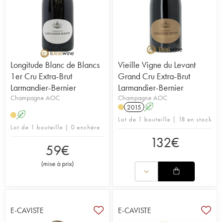
Longitude Blanc de Blancs
Vieille Vigne du Levant
1er Cru Extra-Brut
Grand Cru Extra-Brut
Larmandier-Bernier
Larmandier-Bernier
Champagne AOC
Champagne AOC
2015
A
H
A
H
Lot de 1 bouteille | 18 en stock
Lot de 1 bouteille | 0 enchère
132
€
59
€
(
mise à prix
)
E-CAVISTE
E-CAVISTE