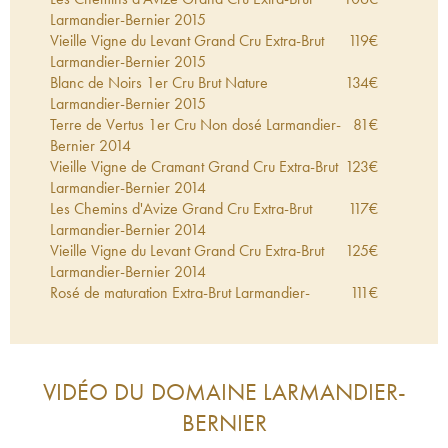
Larmandier-Bernier
2015
Vieille Vigne du Levant Grand Cru Extra-Brut
119
€
Larmandier-Bernier
2015
Blanc de Noirs 1er Cru Brut Nature
134
€
Larmandier-Bernier
2015
Terre de Vertus 1er Cru Non dosé Larmandier-
81
€
Bernier
2014
Vieille Vigne de Cramant Grand Cru Extra-Brut
123
€
Larmandier-Bernier
2014
Les Chemins d'Avize Grand Cru Extra-Brut
117
€
Larmandier-Bernier
2014
Vieille Vigne du Levant Grand Cru Extra-Brut
125
€
Larmandier-Bernier
2014
Rosé de maturation Extra-Brut Larmandier-
111
€
Bernier
2014
Vieille Vigne de Cramant Grand Cru Extra-Brut
129
€
Larmandier-Bernier
2013
Terre de Vertus 1er Cru Non dosé Larmandier-
82
€
VIDÉO DU DOMAINE
LARMANDIER-
Bernier
2013
BERNIER
Les Chemins d'Avize Grand Cru Extra-Brut
108
€
Larmandier-Bernier
2013