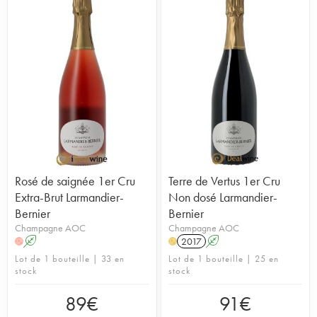
Rosé de saignée 1er Cru
Terre de Vertus 1er Cru
Extra-Brut Larmandier-
Non dosé Larmandier-
Bernier
Bernier
Champagne AOC
Champagne AOC
A
2017
A
H
H
Lot de 1 bouteille | 33 en
Lot de 1 bouteille | 25 en
stock
stock
89
€
91
€