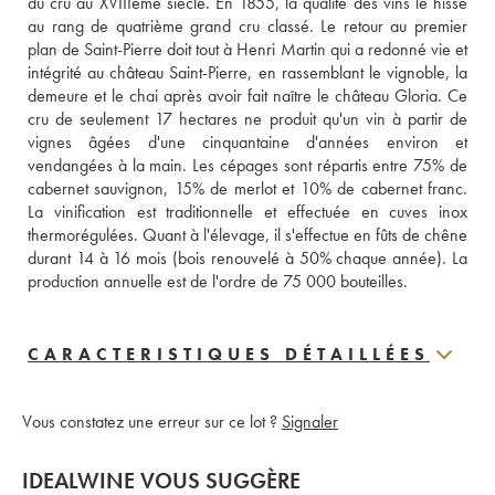
du cru au XVIIIème siècle. En 1855, la qualité des vins le hisse 
au rang de quatrième grand cru classé. Le retour au premier 
plan de Saint-Pierre doit tout à Henri Martin qui a redonné vie et 
intégrité au château Saint-Pierre, en rassemblant le vignoble, la 
demeure et le chai après avoir fait naître le château Gloria. Ce 
cru de seulement 17 hectares ne produit qu'un vin à partir de 
vignes âgées d'une cinquantaine d'années environ et 
vendangées à la main. Les cépages sont répartis entre 75% de 
cabernet sauvignon, 15% de merlot et 10% de cabernet franc. 
La vinification est traditionnelle et effectuée en cuves inox 
thermorégulées. Quant à l'élevage, il s'effectue en fûts de chêne 
durant 14 à 16 mois (bois renouvelé à 50% chaque année). La 
production annuelle est de l'ordre de 75 000 bouteilles.
CARACTERISTIQUES DÉTAILLÉES
Vous constatez une erreur sur ce lot ?
Signaler
IDEALWINE VOUS SUGGÈRE