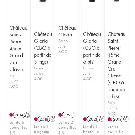
Château
Château
Château
Château
Château
Saint-
Gloria
Gloria
Gloria
Saint-
Pierre
Saint-
Julien
(CBO à
(CBO à
Pierre
4ème
AOC
partir de
partir de
4ème
Grand
3 mgs)
6 bts)
Grand
Cru
Saint-
Saint-
Cru
Classé
Julien
Julien
Classé
Saint-
AOC
AOC
Julien
(CBO à
AOC
partir de
6 bts)
Saint-
Julien
AOC
2014
T
1992
2018
T
2021
T
2019
T
Lot de 6
Lot de 2
Lot de 1
Lot de 1
Lot de 1
bouteilles
bouteilles
magnum
bouteille
bouteille
| 0
| 0