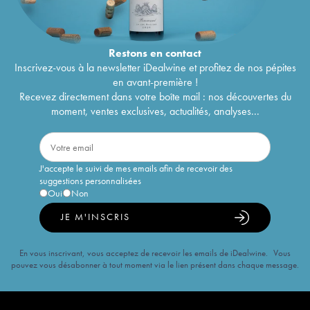
Restons en
contact
Inscrivez-vous à la newsletter iDealwine et profitez de nos pépites
en avant-première !
Recevez directement dans votre boîte mail : nos découvertes du
moment, ventes exclusives, actualités, analyses...
J'accepte le suivi de mes emails afin de recevoir des
suggestions personnalisées
Oui
Non
JE M'INSCRIS
En vous inscrivant, vous acceptez de recevoir les emails de iDealwine. Vous
pouvez vous désabonner à tout moment via le lien présent dans chaque message.