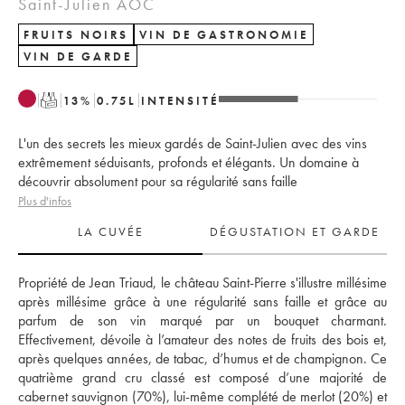
Saint-Julien AOC
FRUITS NOIRS
VIN DE GASTRONOMIE
VIN DE GARDE
T
13
%
0.75
L
INTENSITÉ
L'un des secrets les mieux gardés de Saint-Julien avec des vins
extrêmement séduisants, profonds et élégants. Un domaine à
découvrir absolument pour sa régularité sans faille
Plus d'infos
LA CUVÉE
DÉGUSTATION ET GARDE
Propriété de Jean Triaud, le château Saint-Pierre s'illustre millésime 
après millésime grâce à une régularité sans faille et grâce au 
parfum de son vin marqué par un bouquet charmant. 
Effectivement, dévoile à l’amateur des notes de fruits des bois et, 
après quelques années, de tabac, d’humus et de champignon. Ce 
quatrième grand cru classé est composé d’une majorité de 
cabernet sauvignon (70%), lui-même complété de merlot (20%) et 