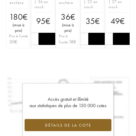
| 36 en
| 22 en
| 27 en
enchère
enchère
stock
stock
stock
180
€
36
€
95
€
35
€
49
€
(
mise à
(
mise à
prix
)
prix
)
Prix à l'unité
Prix à
30
€
18
€
l'unité
Accès gratuit et illimité
aux statistiques de plus de 150 000 cotes
DÉTAILS DE LA COTE