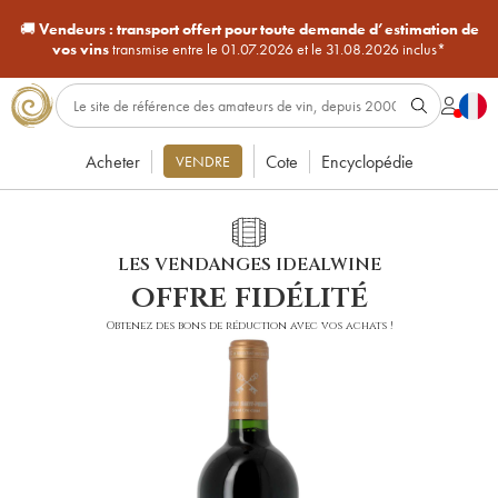
🚚
Vendeurs :
transport offert pour toute demande d’estimation de
vos vins
transmise entre le 01.07.2026 et le 31.08.2026 inclus*
Acheter
Cote
Encyclopédie
VENDRE
LES VENDANGES IDEALWINE
offre fidélité
Obtenez des bons de réduction avec vos achats !