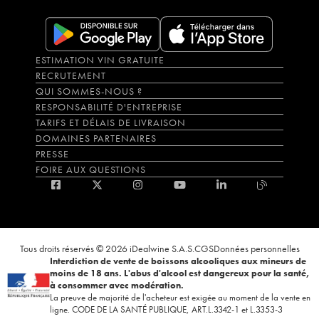
ESTIMATION VIN GRATUITE
RECRUTEMENT
QUI SOMMES-NOUS ?
RESPONSABILITÉ D'ENTREPRISE
TARIFS ET DÉLAIS DE LIVRAISON
DOMAINES PARTENAIRES
PRESSE
FOIRE AUX QUESTIONS
Tous droits réservés © 2026 iDealwine S.A.S.
CGS
Données personnelles
Interdiction de vente de boissons alcooliques aux mineurs de
moins de 18 ans. L'abus d'alcool est dangereux pour la santé,
à consommer avec modération.
La preuve de majorité de l'acheteur est exigée au moment de la vente en
ligne. CODE DE LA SANTÉ PUBLIQUE, ART.L.3342-1 et L.3353-3