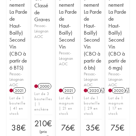
nement
nement
nement
nement
Classé
La Parde
La Parde
La Parde
La Parde
de
de
de
de
de
Graves
Haut-
Haut-
Haut-
Haut-
Pessac-
Léognan
Bailly)
Bailly)
Bailly)
Bailly)
AOC
Second
Second
Second
Second
Vin
Vin
Vin
Vin
(CBO à
Pessac-
(CBO à
(CBO à
Léognan
partir de
partir de
partir de
AOC
6 BTS)
6 bts)
6 mgs)
Pessac-
Pessac-
Pessac-
Léognan
Léognan
Léognan
AOC
AOC
AOC
2000
2021
2021
2020
T
2020
T
Lot de 3
Lot de 1
Lot de 1
Lot de 1
Lot de 1
bouteilles
bouteille
magnum
bouteille
magnum
| 1
| 41 en
| 21 en
| 29 en
| 17 en
enchère
stock
stock
stock
stock
210
€
38
€
76
€
35
€
75
€
(
prix