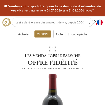
🚚
Vendeurs :
transport offert pour toute demande d’estimation de
vos vins
transmise entre le 01.07.2026 et le 31.08.2026 inclus*
Acheter
Cote
Encyclopédie
VENDRE
LES VENDANGES IDEALWINE
offre fidélité
Obtenez des bons de réduction avec vos achats !