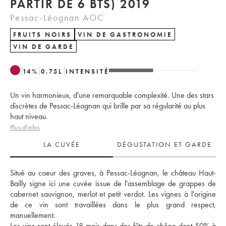
PARTIR DE 6 BTS) 2019
Pessac-Léognan AOC
FRUITS NOIRS
VIN DE GASTRONOMIE
VIN DE GARDE
14
%
0.75
L
INTENSITÉ
Un vin harmonieux, d'une remarquable complexité. Une des stars
discrètes de Pessac-Léognan qui brille par sa régularité au plus
haut niveau.
Plus d'infos
LA CUVÉE
DÉGUSTATION ET GARDE
Situé au coeur des graves, à Pessac-Léognan, le château Haut-
Bailly signe ici une cuvée issue de l'assemblage de grappes de 
cabernet sauvignon, merlot et petit verdot. Les vignes à l'origine 
de ce vin sont travaillées dans le plus grand respect, 
manuellement.
Les vins sont élevés 18 mois dans des fûts de chêne dont 50% à 