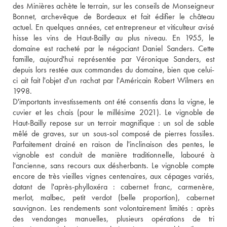
des Minières achète le terrain, sur les conseils de Monseigneur 
Bonnet, archevêque de Bordeaux et fait édifier le château 
actuel. En quelques années, cet entrepreneur et viticulteur avisé 
hisse les vins de Haut-Bailly au plus niveau. En 1955, le 
domaine est racheté par le négociant Daniel Sanders. Cette 
famille, aujourd'hui représentée par Véronique Sanders, est 
depuis lors restée aux commandes du domaine, bien que celui-
ci ait fait l'objet d'un rachat par l'Américain Robert Wilmers en 
1998.
D'importants investissements ont été consentis dans la vigne, le 
cuvier et les chais (pour le millésime 2021). Le vignoble de 
Haut-Bailly repose sur un terroir magnifique : un sol de sable 
mêlé de graves, sur un sous-sol composé de pierres fossiles. 
Parfaitement drainé en raison de l'inclinaison des pentes, le 
vignoble est conduit de manière traditionnelle, labouré à 
l'ancienne, sans recours aux désherbants. Le vignoble compte 
encore de très vieilles vignes centenaires, aux cépages variés, 
datant de l'après-phylloxéra : cabernet franc, carmenère, 
merlot, malbec, petit verdot (belle proportion), cabernet 
sauvignon. Les rendements sont volontairement limités : après 
des vendanges manuelles, plusieurs opérations de tri 