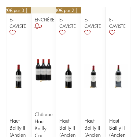
34,20
€
par 3 | -10%
68,40
€
par 2 | -10%
E-
ENCHÈRE
E-
E-
E-
CAVISTE
CAVISTE
CAVISTE
CAVISTE
3
Château
Haut
Haut
Haut
Haut
Haut-
Bailly II
Bailly II
Bailly II
Bailly II
Bailly
(Ancien
(Ancien
(Ancien
(Ancien
Cru