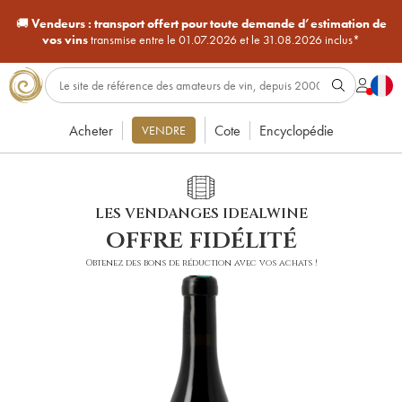
🚚
Vendeurs :
transport offert pour toute demande d’estimation de
vos vins
transmise entre le 01.07.2026 et le 31.08.2026 inclus*
Acheter
Cote
Encyclopédie
VENDRE
LES VENDANGES IDEALWINE
offre fidélité
Obtenez des bons de réduction avec vos achats !