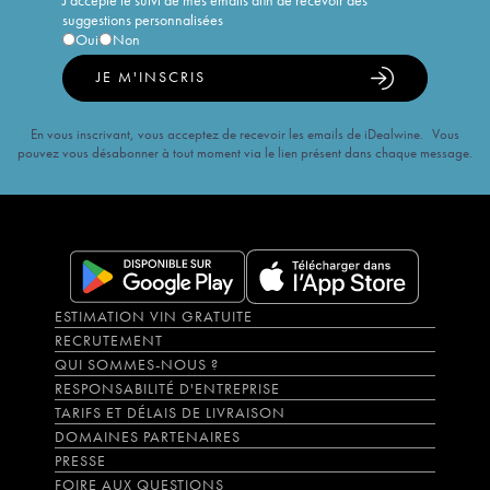
J'accepte le suivi de mes emails afin de recevoir des
suggestions personnalisées
Oui
Non
JE M'INSCRIS
En vous inscrivant, vous acceptez de recevoir les emails de iDealwine. Vous
pouvez vous désabonner à tout moment via le lien présent dans chaque message.
ESTIMATION VIN GRATUITE
RECRUTEMENT
QUI SOMMES-NOUS ?
RESPONSABILITÉ D'ENTREPRISE
TARIFS ET DÉLAIS DE LIVRAISON
DOMAINES PARTENAIRES
PRESSE
FOIRE AUX QUESTIONS