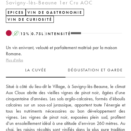
Savigny-lès-Beaune 1er Cru AOC
EPICES
VIN DE GASTRONOMIE
VIN DE CURIOSITÉ
A
12
%
0.75
L
INTENSITÉ
Un vin enivrant, velouté et parfaitement maîtrisé par la maison
Romane.
Plus d'infos
LA CUVÉE
DÉGUSTATION ET GARDE
Situé à côté du lieu-dit le Village, à Savigny-lès-Beaune, le climat 
Aux Cloux abrite des vieilles vignes de pinot noir, âgées d’une 
cinquantaine d’années. Les sols argilo-calcaires, formés d’éboulis 
calcaires sur un sous-sol jurassique, apportent toute l’énergie et 
tous les nutriments nécessaires au bon développement des 
vignes. Les vignes de pinot noir, exposées plein sud, profitent 
d’un ensoleillement idéal à une altitude d’environ 260 mètres. Au 
chai, les raisins récoltés sont vinifiés dans la plus pure tradition 