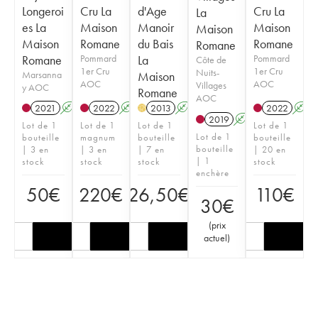
Longeroi
Cru La
d'Age
Cru La
La
es La
Maison
Manoir
Maison
Maison
Maison
Romane
du Bais
Romane
Romane
Romane
Pommard
La
Pommard
Côte de
1er Cru
1er Cru
Nuits-
Marsanna
Maison
AOC
AOC
Villages
y AOC
Romane
AOC
2021
A
2022
A
2013
A
K
2022
A
H
2019
A
Lot de 1
Lot de 1
Lot de 1
Lot de 1
Lot de 1
bouteille
magnum
bouteille
bouteille
bouteille
| 3 en
| 3 en
| 7 en
| 20 en
| 1
stock
stock
stock
stock
enchère
50
€
220
€
26,50
€
110
€
30
€
(
prix
actuel
)