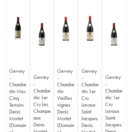
Gevrey
Gevrey
Gevrey
Gevrey
Gevrey
-
-
-
-
-
Chambe
Chambe
Chambe
Chambe
Chambe
rtin Mes
rtin
rtin 1er
rtin 1er
rtin 1er
Cinq
Vieilles
Cru
Cru Les
Cru
Terroirs
vignes
Lavaux
Champe
Lavaux
Denis
Denis
Saint
aux
Saint
Mortet
Mortet
Jacques
Denis
Jacques
(Domain
(Domain
Denis
Mortet
Denis
e)
e)
Mortet