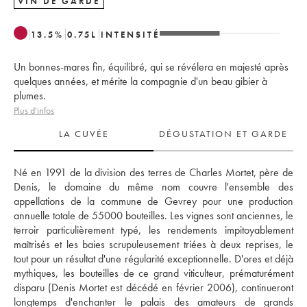
VIN DE GARDE
13.5
%
0.75
L
INTENSITÉ
Un bonnes-mares fin, équilibré, qui se révélera en majesté après
quelques années, et mérite la compagnie d'un beau gibier à
plumes.
Plus d'infos
LA CUVÉE
DÉGUSTATION ET GARDE
Né en 1991 de la division des terres de Charles Mortet, père de 
Denis, le domaine du même nom couvre l'ensemble des 
appellations de la commune de Gevrey pour une production 
annuelle totale de 55000 bouteilles. Les vignes sont anciennes, le 
terroir particulièrement typé, les rendements impitoyablement 
maîtrisés et les baies scrupuleusement triées à deux reprises, le 
tout pour un résultat d'une régularité exceptionnelle. D'ores et déjà 
mythiques, les bouteilles de ce grand viticulteur, prématurément 
disparu (Denis Mortet est décédé en février 2006), continueront 
longtemps d'enchanter le palais des amateurs de grands 