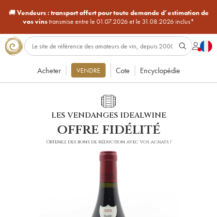
🚚
Vendeurs :
transport offert pour toute demande d’estimation de
vos vins
transmise entre le 01.07.2026 et le 31.08.2026 inclus*
Acheter
Cote
Encyclopédie
VENDRE
LES VENDANGES IDEALWINE
offre fidélité
Obtenez des bons de réduction avec vos achats !