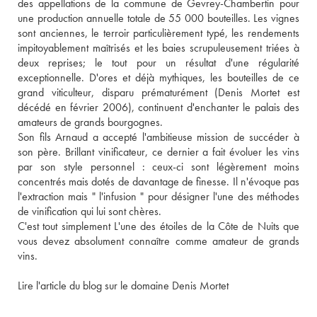
des appellations de la commune de Gevrey-Chambertin pour 
une production annuelle totale de 55 000 bouteilles. Les vignes 
sont anciennes, le terroir particulièrement typé, les rendements 
impitoyablement maîtrisés et les baies scrupuleusement triées à 
deux reprises; le tout pour un résultat d'une régularité 
exceptionnelle. D'ores et déjà mythiques, les bouteilles de ce 
grand viticulteur, disparu prématurément (Denis Mortet est 
décédé en février 2006), continuent d'enchanter le palais des 
amateurs de grands bourgognes. 
Son fils Arnaud a accepté l'ambitieuse mission de succéder à 
son père. Brillant vinificateur, ce dernier a fait évoluer les vins 
par son style personnel : ceux-ci sont légèrement moins 
concentrés mais dotés de davantage de finesse. Il n'évoque pas 
l'extraction mais " l'infusion " pour désigner l'une des méthodes 
de vinification qui lui sont chères. 
C'est tout simplement L'une des étoiles de la Côte de Nuits que 
vous devez absolument connaître comme amateur de grands 
vins.
Lire l'article du blog sur le domaine Denis Mortet