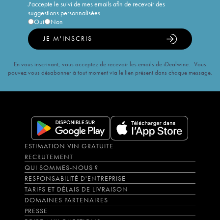
J'accepte le suivi de mes emails afin de recevoir des
suggestions personnalisées
Oui
Non
JE M'INSCRIS
En vous inscrivant, vous acceptez de recevoir les emails de iDealwine. Vous
pouvez vous désabonner à tout moment via le lien présent dans chaque message.
ESTIMATION VIN GRATUITE
RECRUTEMENT
QUI SOMMES-NOUS ?
RESPONSABILITÉ D'ENTREPRISE
TARIFS ET DÉLAIS DE LIVRAISON
DOMAINES PARTENAIRES
PRESSE