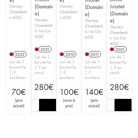
(Domain
Mortet
Gevrey-
Gevrey-
(Domain
Chamberti
Chamberti
e)
(Domain
e)
n AOC
n AOC
Gevrey-
e)
Gevrey-
Chamberti
Chamberti
Gevrey-
n 1er Cru
n 1er Cru
Chamberti
AOC
AOC
n 1er Cru
AOC
2021
2021
2022
2010
2011
Lot de 1
Lot de 1
Lot de 1
Lot de 1
Lot de 1
bouteille
bouteille
bouteille
bouteille
bouteille
| 5 en
| 2 en
| 5
| 0
| 1
stock
stock
enchères
enchère
enchère
280
€
280
€
70
€
100
€
140
€
(
prix
(
mise à
(
prix
actuel
)
prix
)
actuel
)