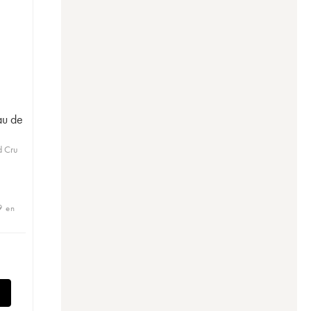
au de
d Cru
9 en