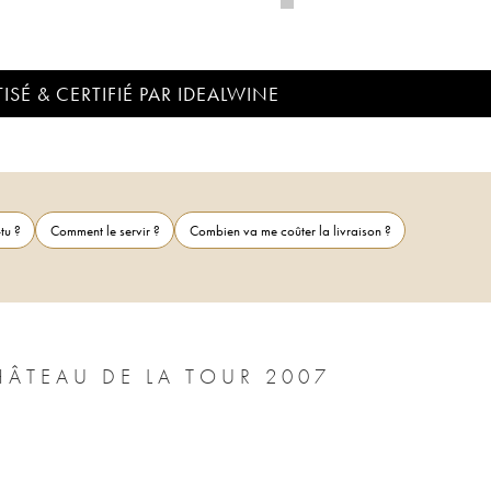
ISÉ & CERTIFIÉ PAR IDEALWINE
tu ?
Comment le servir ?
Combien va me coûter la livraison ?
ÂTEAU DE LA TOUR 2007