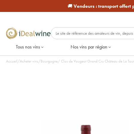
🚚
Vendeurs :
transport offert
Tous nos vins
Nos vins par région
Accueil
/
Acheter vins
/
Bourgogne
/
Clos de Vougeot Grand Cru Château de La Tour 