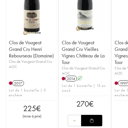
Clos de Vougeot
Clos de Vougeot
Clos d
Grand Cru Henri
Grand Cru Vieilles
Grand 
Rebourseau (Domaine)
Vignes Château de La
Vignes
Clos de Vougeot Grand Cru
Tour
Tour
AOC
Clos de Vougeot Grand Cru
Clos de
AOC
AOC
2014
A
2017
1997
Lot de 1 bouteille | 15 en
Lot de 1 bouteille | 0
Lot de 1
stock
enchère
enchère
270
€
225
€
(
mise à prix
)