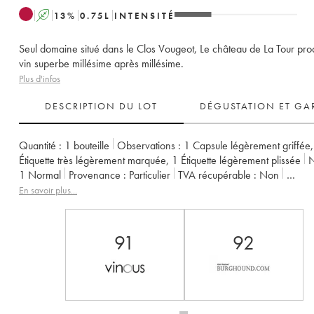
A
13
%
0.75
L
INTENSITÉ
Seul domaine situé dans le Clos Vougeot, Le château de La Tour prod
vin superbe millésime après millésime.
Plus d'infos
DESCRIPTION DU LOT
DÉGUSTATION ET GA
Quantité :
1 bouteille
Observations :
1 Capsule légèrement griffée
Étiquette très légèrement marquée
,
1 Étiquette légèrement plissée
N
1
Normal
Provenance :
particulier
TVA récupérable :
non
Région :
Bourgogne
Appellation :
Clos de Vougeot
En savoir plus...
Classement :
Grand Cru
Propriétaire :
Château de La Tour
91
92