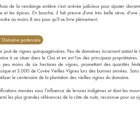
hoix de la vendange entière s'est avérée judicieux pour ajouter davant
 et les épices. En bouche, il fait preuve d'une très belle sève, d'une 
tendre au moins 8 ans pour qu'il se livre pleinement.
 Domaine partenaire
r jouit de vignes quinquagénaires. Peu de domaines incarnent autant le C
ine à se situer dans le Clos et en est l'un des principaux propriétaires. C
 peu moins de six hectares de vignes, promettant des quantités limité
ssique et 3.000 de Cuvée Vieilles Vignes lors des bonnes années. Sans o
rer le centenaire de la plantation des vieilles vignes du domaine.
ifications menées sous l’influence de levures indigènes et dont les mouv
parmi les plus grandes références de la côte de nuits, reconnue pour sa si