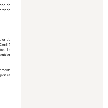
age de 
grande 
los de 
ertifié 
es. La 
ublier 
ements 
gnature 