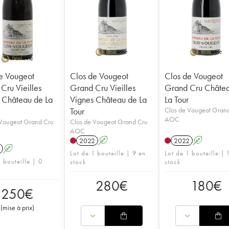
e Vougeot
Clos de Vougeot
Clos de Vougeot
Cru Vieilles
Grand Cru Vieilles
Grand Cru Châte
 Château de La
Vignes Château de La
La Tour
Tour
Clos de Vougeot Gran
AOC
 Vougeot Grand Cru
Clos de Vougeot Grand Cru
AOC
2022
A
2022
A
A
Lot de 1 bouteille | 9 en
Lot de 1 bouteille | 
 bouteille | 0
stock
stock
280
€
180
€
250
€
(
mise à prix
)