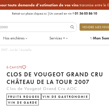
 pour toute demande d’estimation de vos vins
transmise entre le 
Retrait sur place
cliquez ici
|
Un conseil en vin ?
01 56 05 86 10
VENDRE MES VINS
Nos enchères
Services +
✨
Mon Som
2007 - Lot de 1 bouteille
E-CAVISTE
CLOS DE VOUGEOT GRAND CRU
CHÂTEAU DE LA TOUR 2007
Clos de Vougeot Grand Cru AOC
FRUITS ROUGES
VIN DE GASTRONOMIE
VIN DE GARDE