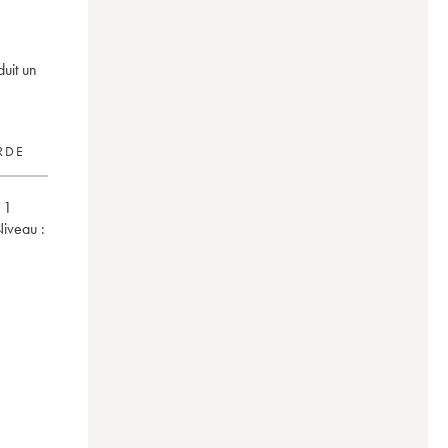
uit un
RDE
,
1
iveau :