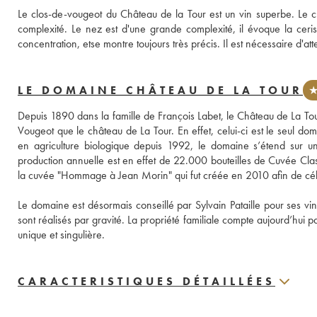
Le clos-de-vougeot du Château de la Tour est un vin superbe. Le c
complexité. Le nez est d'une grande complexité, il évoque la cerise
concentration, etse montre toujours très précis. Il est nécessaire d'at
LE DOMAINE CHÂTEAU DE LA TOUR
★
Depuis 1890 dans la famille de François Labet, le Château de La Tou
Vougeot que le château de La Tour. En effet, celui-ci est le seul doma
en agriculture biologique depuis 1992, le domaine s’étend sur un
production annuelle est en effet de 22.000 bouteilles de Cuvée Cla
la cuvée "Hommage à Jean Morin" qui fut créée en 2010 afin de céléb
Le domaine est désormais conseillé par Sylvain Pataille pour ses vin
sont réalisés par gravité. La propriété familiale compte aujourd’hui 
unique et singulière.
CARACTERISTIQUES DÉTAILLÉES