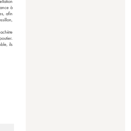
lation 
ance à 
, afin 
sillon, 
achète 
utier. 
e, ils 