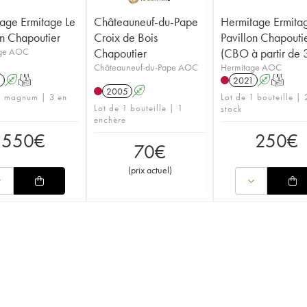
age Ermitage Le
Châteauneuf-du-Pape
Hermitage Ermita
on Chapoutier
Croix de Bois
Pavillon Chapouti
age AOC
Chapoutier
(CBO à partir de 3
Châteauneuf-du-Pape AOC
Hermitage AOC
1
A
T
2021
A
T
2005
A
1 magnum | 3 en
Lot de 1 bouteille | 
Lot de 1 bouteille | 1
stock
enchère
550
€
250
€
70
€
(
prix actuel
)