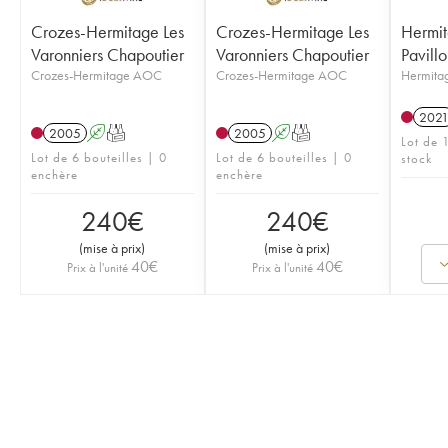
Crozes-Hermitage Les
Crozes-Hermitage Les
Hermit
Varonniers Chapoutier
Varonniers Chapoutier
Pavill
Crozes-Hermitage AOC
Crozes-Hermitage AOC
Hermit
202
2005
A
T
2005
A
T
Lot de 
Lot de 6 bouteilles | 0
Lot de 6 bouteilles | 0
stock
enchère
enchère
240
€
240
€
(
mise à prix
)
(
mise à prix
)
40
€
40
€
Prix à l'unité
Prix à l'unité