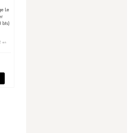
ge Le
er
 bts)
2 en