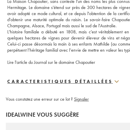
La Maison Chapoutier, sans conteste l'un des noms les plus connus de
Hermitage. Le domaine s'étend sur près de 300 hectares de vignes 
avoir adopté ce mode cultural, et ce depuis l'obtention de la certif
d'obtenir une maturité optimale du raisin. Le savoir-faire Chapoutie
Champagne, Alsace, Portugal mais aussi le sud de l'Australie.
L'histoire familiale a débuté en 1808, mais c'est véritablement e
quelques hectares de vignes pour devenir éleveur de vins et négoc
Celui-ci passe désormais la main à ses enfants Mathilde (au commer
perpétuent l’héritage familial avec l’envie de mettre en valeur les typ
Lire l'article du Journal sur le domaine Chapoutier
CARACTERISTIQUES DÉTAILLÉES
Vous constatez une erreur sur ce lot ?
Signaler
IDEALWINE VOUS SUGGÈRE