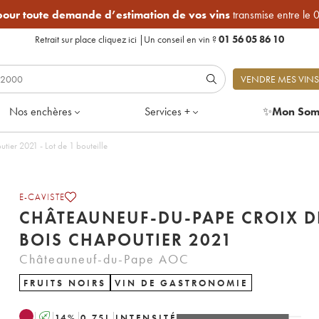
 pour toute demande d’estimation de vos vins
transmise entre le 
Retrait sur place
cliquez ici
|
Un conseil en vin ?
01 56 05 86 10
VENDRE MES VINS
Nos enchères
Services +
✨
Mon Som
ier 2021 - Lot de 1 bouteille
E-CAVISTE
CHÂTEAUNEUF-DU-PAPE CROIX D
BOIS CHAPOUTIER 2021
Châteauneuf-du-Pape AOC
FRUITS NOIRS
VIN DE GASTRONOMIE
A
14
%
0.75
L
INTENSITÉ