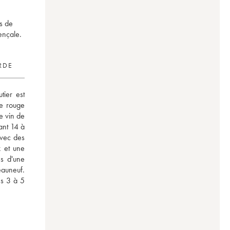
és de
ençale.
RDE
ier est 
e rouge 
 vin de 
ant 14 à 
vec des 
 et une 
s d'une 
auneuf. 
s 3 à 5 