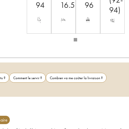
94
16.5
96
94)
tu ?
Comment le servir ?
Combien va me coûter la livraison ?
aire