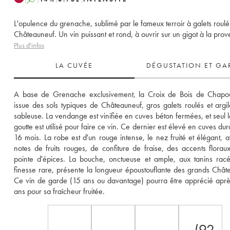
L'opulence du grenache, sublimé par le fameux terroir à galets roul
Châteauneuf. Un vin puissant et rond, à ouvrir sur un gigot à la prov
Plus d'infos
LA CUVÉE
DÉGUSTATION ET GA
A base de Grenache exclusivement, la Croix de Bois de Chapout
issue des sols typiques de Châteauneuf, gros galets roulés et argil
sableuse. La vendange est vinifiée en cuves béton fermées, et seul le
goutte est utilisé pour faire ce vin. Ce dernier est élevé en cuves dur
16 mois. La robe est d'un rouge intense, le nez fruité et élégant, a
notes de fruits rouges, de confiture de fraise, des accents floraux
pointe d'épices. La bouche, onctueuse et ample, aux tanins racé
finesse rare, présente la longueur époustouflante des grands Châte
Ce vin de garde (15 ans ou davantage) pourra être apprécié aprè
ans pour sa fraîcheur fruitée.
(92-