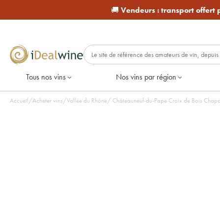
🚚
Vendeurs :
transport offert
Tous nos vins
Nos vins par région
Accueil
/
Acheter vins
/
Vallée du Rhône
/
Châteauneuf-du-Pape Croix de Bois Chapout