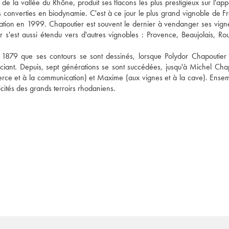
 la vallée du Rhône, produit ses flacons les plus prestigieux sur l'appel
converties en biodynamie. C'est à ce jour le plus grand vignoble de Fr
ication en 1999. Chapoutier est souvent le dernier à vendanger ses vignes
r s'est aussi étendu vers d'autres vignobles : Provence, Beaujolais, Rous
n 1879 que ses contours se sont dessinés, lorsque Polydor Chapoutier 
iant. Depuis, sept générations se sont succédées, jusqu'à Michel Chapo
ce et à la communication) et Maxime (aux vignes et à la cave). Ensembl
icités des grands terroirs rhodaniens.