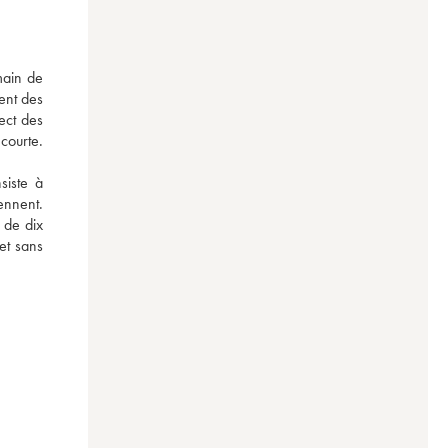
ain de 
ent des 
ct des 
courte. 
iste à 
nnent. 
de dix 
t sans 