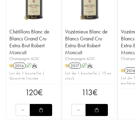
Chétillons Blanc de
Vozémieux Blanc de
Vozémi
Blancs Grand Cru
Blancs Grand Cru
Blancs
Extra-Brut Robert
Extra-Brut Robert
Extra-
Moncuit
Moncuit
Moncu
Champagne AOC
Champagne AOC
Champa
2016
A
K
2017
A
K
H
H
201
H
Lot de 1 bouteille |
Lot de 1 bouteille | 13 en
Lot de 1
Quantité limitée
stock
enchère
120
€
113
€