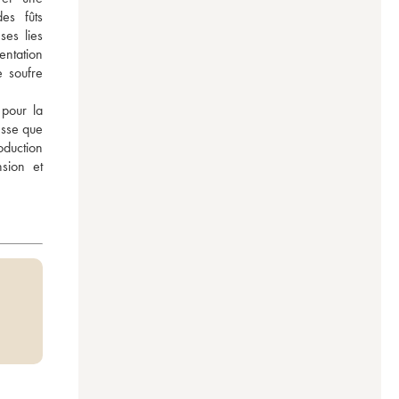
s fûts 
es lies 
tation 
 soufre 
pour la 
sse que 
uction 
sion et 