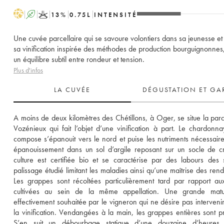
H
A
K
13
%
0.75
L
INTENSITÉ
Une cuvée parcellaire qui se savoure volontiers dans sa jeunesse et 
sa vinification inspirée des méthodes de production bourguignonnes,
un équilibre subtil entre rondeur et tension.
Plus d'infos
LA CUVÉE
DÉGUSTATION ET GA
A moins de deux kilomètres des Chétillons, à Oger, se situe la parce
Vozénieux qui fait l’objet d’une vinification à part. Le chardonnay
compose s’épanouit vers le nord et puise les nutriments nécessaire
épanouissement dans un sol d’argile reposant sur un socle de cr
culture est certifiée bio et se caractérise par des labours des s
palissage étudié limitant les maladies ainsi qu’une maîtrise des rend
Les grappes sont récoltées particulièrement tard par rapport aux
cultivées au sein de la même appellation. Une grande maturi
effectivement souhaitée par le vigneron qui ne désire pas intervenir 
la vinification. Vendangées à la main, les grappes entières sont pr
S’en suit un débourbage statique d’une douzaine d’heures 