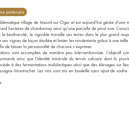
e partenaire
lématique village de Mesnil-sur-Oger et est aujourd’hui gérée d’une m
e neuf hectares de chardonnay ainsi qu’une parcelle de pinot noir. Consci
 biodiversité, le vignoble travaille ses terres dans le plus grand respe
er ses vignes de façon étudiée et limiter les rendements grâce à une taille 
fin de laisser la personnalité de chacune s’exprimer. 
ions sont accomplies de manière peu interventionniste. L’objectif cons
rmands ainsi que l’identité minérale du terroir calcaire dont ils provie
ocède à des fermentations malolactiques ainsi que des élevages sur lies 
sagne-Montrachet. Les vins sont mis en bouteille sans ajout de soufre e
Lire l'article du blog sur la maison Robert Moncuit 