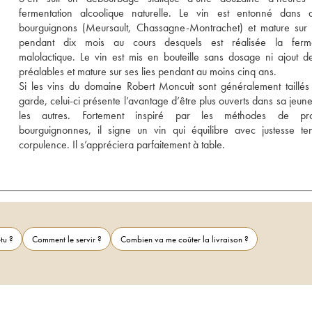
fermentation alcoolique naturelle. Le vin est entonné dans de
bourguignons (Meursault, Chassagne-Montrachet) et mature sur s
pendant dix mois au cours desquels est réalisée la fermen
malolactique. Le vin est mis en bouteille sans dosage ni ajout de
préalables et mature sur ses lies pendant au moins cinq ans. 
Si les vins du domaine Robert Moncuit sont généralement taillés 
garde, celui-ci présente l’avantage d’être plus ouverts dans sa jeune
les autres. Fortement inspiré par les méthodes de prod
bourguignonnes, il signe un vin qui équilibre avec justesse ten
corpulence. Il s’appréciera parfaitement à table.
tu ?
Comment le servir ?
Combien va me coûter la livraison ?