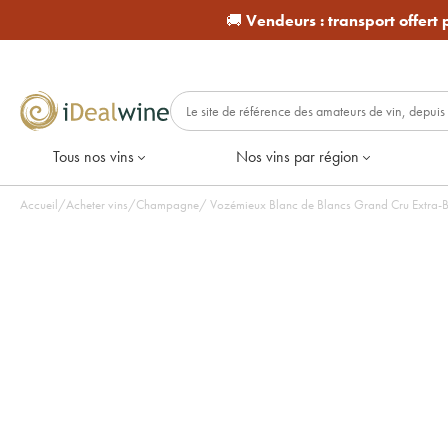
🚚
Vendeurs :
transport offert
Tous nos vins
Nos vins par région
Accueil
/
Acheter vins
/
Champagne
/
Vozémieux Blanc de Blancs Grand Cru Extra-Bru