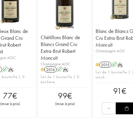
eux Blanc de
Blanc de Blancs 
Chétillons Blanc de
 Grand Cru
Cru Extra-Brut Rob
Blancs Grand Cru
Brut Robert
Moncuit
Extra-Brut Robert
it
Champagne AOC
Moncuit
gne AOC
Champagne AOC
2015
A
K
H
6
A
K
2016
A
K
H
Lot de 1 bouteille |
 bouteille | 0
Lot de 1 bouteille | 0
stock
enchère
91
€
77
€
99
€
(
mise à prix
)
(
mise à prix
)