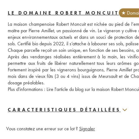
LE DOMAINE ROBERT MONCUIT
★ Domain
La maison champenoise Robert Moncuit est nichée au pied de l’emb
maître par Pierre Amillet, un passionné de vin. Le vigneron y cultiv
enjeux environnementaux actuels et dans un souci de protection de la
sols. Certifié bio depuis 2022, il s’attache à labourer ses sols, paliss
Chaque parcelle reçoit un soin unique, en fonction de ses besoins, a
Après des vendanges réalisées entièrement à la main, les vinificat
permettre aux fruits de libérer naturellement tous leurs arômes gou
Fortement inspiré par les vignerons bourguignons, Pierre Amillet pr
mois dans de vieux fûts (3 ou 4 vins) issus de Meursault et de Chas
dosage préalables. 
Plus d'informations : 
CARACTERISTIQUES DÉTAILLÉES
Vous constatez une erreur sur ce lot ?
Signaler