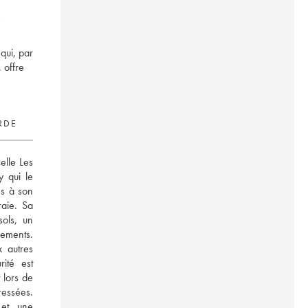
qui, par
 offre
RDE
lle Les 
 qui le 
s à son 
aie. Sa 
ols, un 
ements. 
 autres 
té est 
lors de 
essées. 
et une 