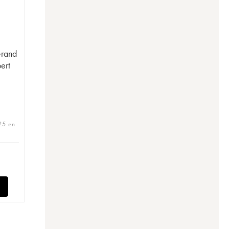
Grand
ert
 25 en