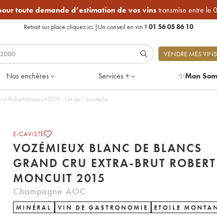
 pour toute demande d’estimation de vos vins
transmise entre le 
Retrait sur place
cliquez ici
|
Un conseil en vin ?
01 56 05 86 10
VENDRE MES VINS
Nos enchères
Services +
✨
Mon Som
t Robert Moncuit 2015 - Lot de 1 bouteille
E-CAVISTE
VOZÉMIEUX BLANC DE BLANCS
GRAND CRU EXTRA-BRUT ROBERT
MONCUIT 2015
Champagne AOC
MINÉRAL
VIN DE GASTRONOMIE
ETOILE MONTA