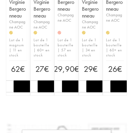
Virginie
Virginie
Bergero
Virginie
Bergero
Bergero
Bergero
nneau
Bergero
nneau
nneau
nneau
Champag
nneau
Champag
ne AOC
ne AOC
Champag
Champag
Champag
ne AOC
ne AOC
ne AOC
H
H
H
H
H
Lot de 1
Lot de 1
Lot de 1
Lot de 1
Lot de 1
magnum
bouteille
bouteille
bouteille
bouteille
| 11 en
| 60+ en
| 57 en
| 34 en
| 60+ en
stock
stock
stock
stock
stock
62
€
27
€
29,90
€
29
€
26
€