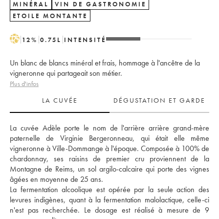
MINÉRAL
VIN DE GASTRONOMIE
ETOILE MONTANTE
H
12
%
0.75
L
INTENSITÉ
Un blanc de blancs minéral et frais, hommage à l'ancêtre de la
vigneronne qui partageait son métier.
Plus d'infos
LA CUVÉE
DÉGUSTATION ET GARDE
La cuvée Adèle porte le nom de l'arrière arrière grand-mère 
paternelle de Virginie Bergeronneau, qui était elle même 
vigneronne à Ville-Dommange à l'époque. Composée à 100% de 
chardonnay, ses raisins de premier cru proviennent de la 
Montagne de Reims, un sol argilo-calcaire qui porte des vignes 
âgées en moyenne de 25 ans. 
La fermentation alcoolique est opérée par la seule action des 
levures indigènes, quant à la fermentation malolactique, celle-ci 
n'est pas recherchée. Le dosage est réalisé à mesure de 9 