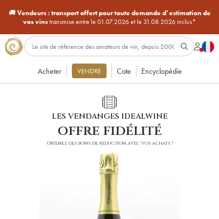
🚚
Vendeurs :
transport offert pour toute demande d’estimation de
vos vins
transmise entre le 01.07.2026 et le 31.08.2026 inclus*
Acheter
Cote
Encyclopédie
VENDRE
LES VENDANGES IDEALWINE
offre fidélité
Obtenez des bons de réduction avec vos achats !