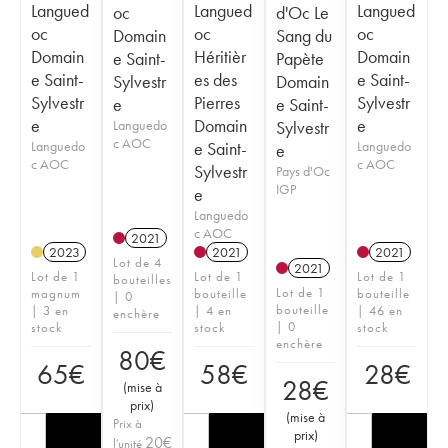
Langued
Langued
Langued
oc
d'Oc Le
oc
oc
oc
Domain
Sang du
Domain
Héritièr
Domain
e Saint-
Papète
e Saint-
es des
e Saint-
Sylvestr
Domain
Sylvestr
Pierres
Sylvestr
e
e Saint-
e
Domain
e
Languedo
Sylvestr
c AOC
Languedo
e Saint-
Languedo
e
c AOC
c AOC
Sylvestr
Pays d'Oc
IGP
e
Languedo
c AOC
2021
2023
2021
2021
Lot de 4
2021
Lot de 1
Lot de 1
Lot de 1
bouteilles
Lot de 1
magnum
bouteille
bouteille
| 0
bouteille
| 3 en
| 4 en
| 46 en
enchère
| 0
stock
stock
stock
enchère
80
€
65
€
58
€
28
€
28
€
(
mise à
prix
)
(
mise à
Prix à
prix
)
20
€
l'unité