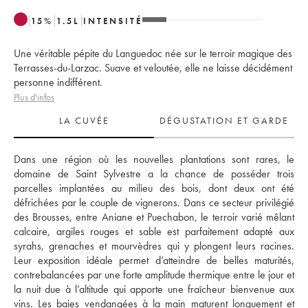
15
%
1.5
L
INTENSITÉ
Une véritable pépite du Languedoc née sur le terroir magique des
Terrasses-du-Larzac. Suave et veloutée, elle ne laisse décidément
personne indifférent.
Plus d'infos
LA CUVÉE
DÉGUSTATION ET GARDE
Dans une région où les nouvelles plantations sont rares, le 
domaine de Saint Sylvestre a la chance de posséder trois 
parcelles implantées au milieu des bois, dont deux ont été 
défrichées par le couple de vignerons. Dans ce secteur privilégié 
des Brousses, entre Aniane et Puechabon, le terroir varié mêlant 
calcaire, argiles rouges et sable est parfaitement adapté aux 
syrahs, grenaches et mourvèdres qui y plongent leurs racines. 
Leur exposition idéale permet d’atteindre de belles maturités, 
contrebalancées par une forte amplitude thermique entre le jour et 
la nuit due à l’altitude qui apporte une fraîcheur bienvenue aux 
vins. Les baies vendangées à la main maturent longuement et 