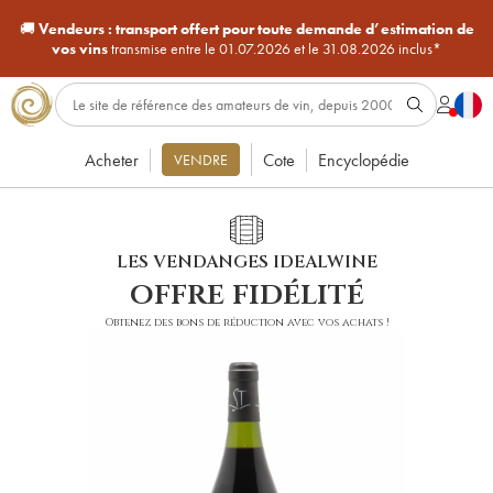
🚚
Vendeurs :
transport offert pour toute demande d’estimation de
vos vins
transmise entre le 01.07.2026 et le 31.08.2026 inclus*
Acheter
Cote
Encyclopédie
VENDRE
LES VENDANGES IDEALWINE
offre fidélité
Obtenez des bons de réduction avec vos achats !