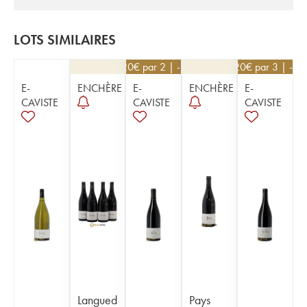
LOTS SIMILAIRES
52,20
€
par 2 | -10%
25,20
€
par 3 | -10
E-
ENCHÈRE
E-
ENCHÈRE
E-
CAVISTE
CAVISTE
CAVISTE
Langued
Pays