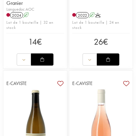
Granier
Languedoc AOC
2024
A
2022
A
K
Lot de 1 bouteille | 32 en
Lot de 1 bouteille | 24 en
stock
stock
14
€
26
€
E-CAVISTE
E-CAVISTE