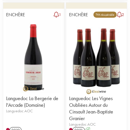
ENCHÈRE
ENCHÈRE
1
2
TVA récupérable
Languedoc La Bergerie de
Languedoc Les Vignes
l'Arcade (Domaine)
Oubliées Autour du
Languedoc AOC
Cinsault Jean-Baptiste
Granier
Languedoc AOC
2019
2021
A