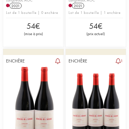
Languedoc AOC
Languedoc AOC
2021
2021
Lot de 1 bouteille | 0 enchère
Lot de 1 bouteille | 1 enchère
54
€
54
€
(
mise à prix
)
(
prix actuel
)
ENCHÈRE
ENCHÈRE
1