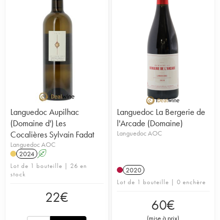
Languedoc Aupilhac
Languedoc La Bergerie de
(Domaine d') Les
l'Arcade (Domaine)
Cocalières Sylvain Fadat
Languedoc AOC
Languedoc AOC
2024
A
Lot de 1 bouteille | 26 en
2020
stock
Lot de 1 bouteille | 0 enchère
22
€
60
€
(
mise à prix
)