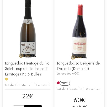
Languedoc Héritage du Pic
Languedoc La Bergerie de
Saint-Loup (anciennement
l'Arcade (Domaine)
Ermitage) Pic & Bulles
Languedoc AOC
2023
Lot de 1 bouteille | 11 en stock
Lot de 1 bouteille | 0 enchère
22
€
60
€
(
mise à prix
)