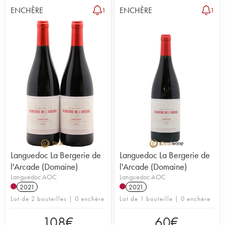
ENCHÈRE
ENCHÈRE
1
1
Languedoc La Bergerie de
Languedoc La Bergerie de
l'Arcade (Domaine)
l'Arcade (Domaine)
Languedoc AOC
Languedoc AOC
2021
2021
Lot de 2 bouteilles | 0 enchère
Lot de 1 bouteille | 0 enchère
108
€
60
€