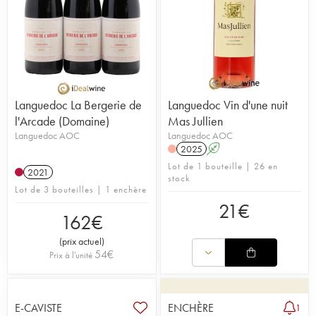
Languedoc La Bergerie de
Languedoc Vin d'une nuit
l'Arcade (Domaine)
Mas Jullien
Languedoc AOC
Languedoc AOC
2025
A
Lot de 1 bouteille | 26 en
2021
stock
Lot de 3 bouteilles | 1 enchère
21
€
162
€
(
prix actuel
)
54
€
Prix à l'unité
E-CAVISTE
ENCHÈRE
1