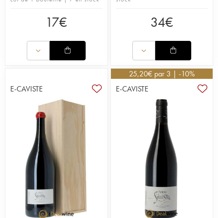
17
€
34
€
25,20
€
par 3 | -10%
E-CAVISTE
E-CAVISTE