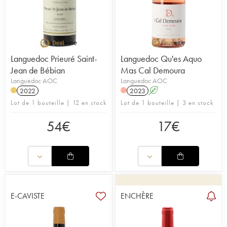
Languedoc Prieuré Saint-
Languedoc Qu'es Aquo
Jean de Bébian
Mas Cal Demoura
Languedoc AOC
Languedoc AOC
2022
2023
A
Lot de 1 bouteille | 12 en stock
Lot de 1 bouteille | 3 en stock
54
€
17
€
E-CAVISTE
ENCHÈRE