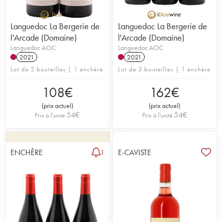
Languedoc La Bergerie de
Languedoc La Bergerie de
l'Arcade (Domaine)
l'Arcade (Domaine)
Languedoc AOC
Languedoc AOC
2021
2021
Lot de 2 bouteilles | 1 enchère
Lot de 3 bouteilles | 1 enchère
108
€
162
€
(
prix actuel
)
(
prix actuel
)
54
€
54
€
Prix à l'unité
Prix à l'unité
ENCHÈRE
E-CAVISTE
1