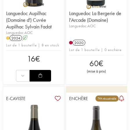
Languedoc Aupilhac
Languedoc La Bergerie de
(Domaine d') Cuvée
l'Arcade (Domaine)
Aupilhac Sylvain Fadat
Languedoc AOC
Languedoc AOC
2024
A
2020
Lot de 1 bouteille | 8 en stock
Lot de 1 bouteille | 0 enchère
16
€
60
€
(
mise à prix
)
E-CAVISTE
ENCHÈRE
TVA récupérable