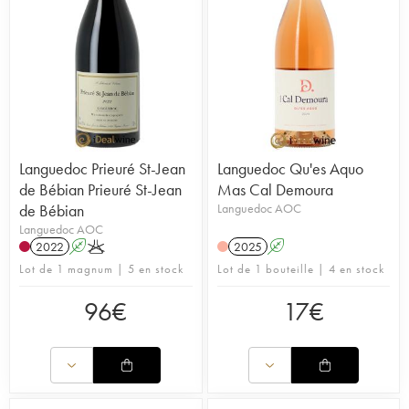
Languedoc Prieuré St-Jean
Languedoc Qu'es Aquo
de Bébian Prieuré St-Jean
Mas Cal Demoura
de Bébian
Languedoc AOC
Languedoc AOC
2022
A
K
2025
A
Lot de 1 magnum | 5 en stock
Lot de 1 bouteille | 4 en stock
96
€
17
€