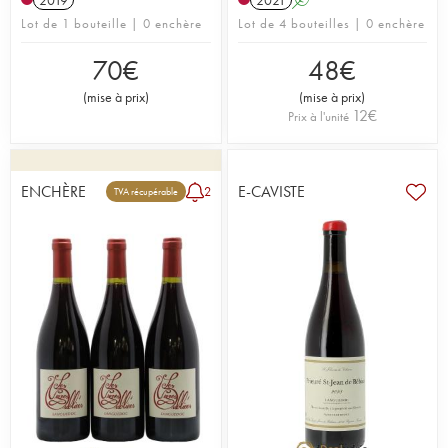
Lot de 1 bouteille | 0 enchère
Lot de 4 bouteilles | 0 enchère
70
€
48
€
(
mise à prix
)
(
mise à prix
)
12
€
Prix à l'unité
ENCHÈRE
E-CAVISTE
2
TVA récupérable