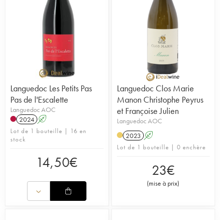
Languedoc Les Petits Pas
Languedoc Clos Marie
Pas de l'Escalette
Manon Christophe Peyrus
Languedoc AOC
et Françoise Julien
2024
A
Languedoc AOC
Lot de 1 bouteille | 16 en
2023
A
stock
Lot de 1 bouteille | 0 enchère
14,50
€
23
€
(
mise à prix
)