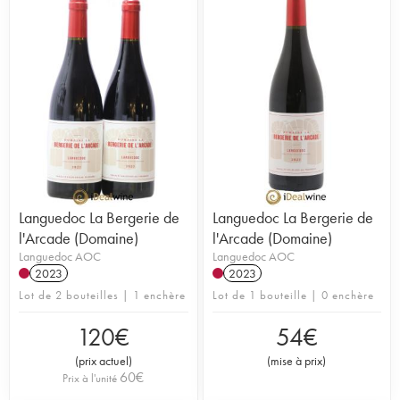
Languedoc La Bergerie de
Languedoc La Bergerie de
l'Arcade (Domaine)
l'Arcade (Domaine)
Languedoc AOC
Languedoc AOC
2023
2023
Lot de 2 bouteilles | 1 enchère
Lot de 1 bouteille | 0 enchère
120
€
54
€
(
prix actuel
)
(
mise à prix
)
60
€
Prix à l'unité