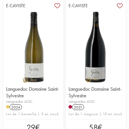
E-CAVISTE
E-CAVISTE
Languedoc Domaine Saint-
Languedoc Domaine Saint-
Sylvestre
Sylvestre
Languedoc AOC
Languedoc AOC
2024
2021
Lot de 1 bouteille | 5 en stock
Lot de 1 magnum | 10 en stock
29
€
58
€