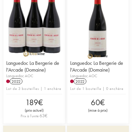
Languedoc La Bergerie de
Languedoc La Bergerie de
l'Arcade (Domaine)
l'Arcade (Domaine)
Languedoc AOC
Languedoc AOC
2022
2022
Lot de 3 bouteilles | 1 enchère
Lot de 1 bouteille | 0 enchère
189
€
60
€
(
prix actuel
)
(
mise à prix
)
63
€
Prix à l'unité