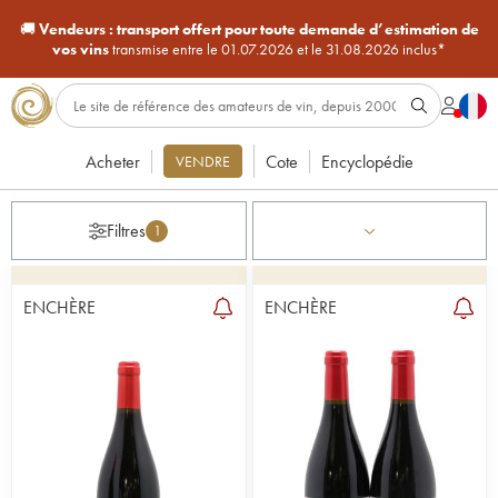
🚚
Vendeurs :
transport offert pour toute demande d’estimation de
vos vins
transmise entre le 01.07.2026 et le 31.08.2026 inclus*
Acheter
Cote
Encyclopédie
VENDRE
Filtres
1
ENCHÈRE
ENCHÈRE