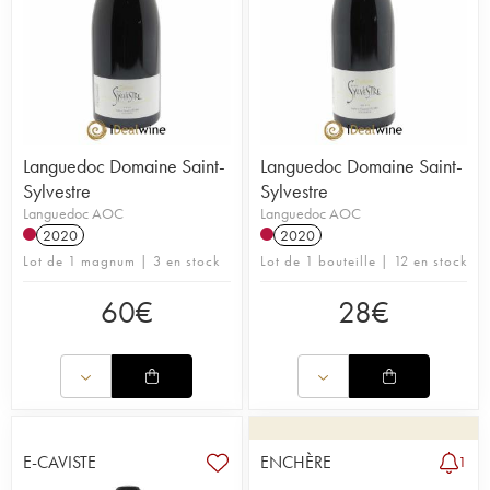
Languedoc Domaine Saint-
Languedoc Domaine Saint-
Sylvestre
Sylvestre
Languedoc AOC
Languedoc AOC
2020
2020
Lot de 1 magnum | 3 en stock
Lot de 1 bouteille | 12 en stock
60
€
28
€
E-CAVISTE
ENCHÈRE
1