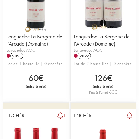
Languedoc La Bergerie de
Languedoc La Bergerie de
l'Arcade (Domaine)
l'Arcade (Domaine)
Languedoc AOC
Languedoc AOC
2021
2022
Lot de 1 bouteille | 0 enchère
Lot de 2 bouteilles | 0 enchère
60
€
126
€
(
mise à prix
)
(
mise à prix
)
63
€
Prix à l'unité
ENCHÈRE
ENCHÈRE
1