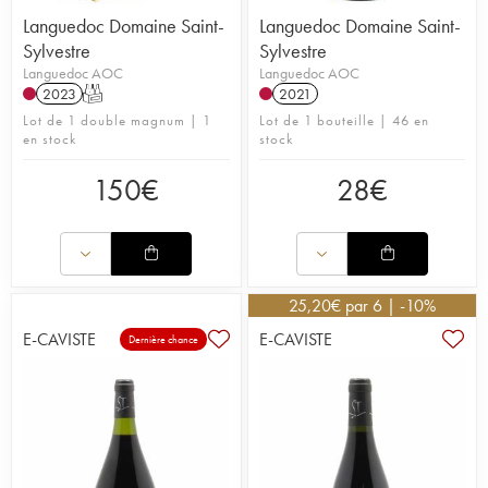
Languedoc Domaine Saint-
Languedoc Domaine Saint-
Sylvestre
Sylvestre
Languedoc AOC
Languedoc AOC
2023
T
2021
Lot de 1 double magnum | 1
Lot de 1 bouteille | 46 en
en stock
stock
150
€
28
€
25,20
€
par 6 | -10%
E-CAVISTE
E-CAVISTE
Dernière chance