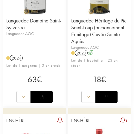
Languedoc Domaine Saint-
Languedoc Héritage du Pic
Sylvestre
Saint-Loup (anciennement
Languedoc AOC
Ermitage) Cuvée Sainte
Agnès
Languedoc AOC
2023
A
2024
Lot de 1 bouteille | 23 en
Lot de 1 magnum | 3 en stock
stock
63
€
18
€
ENCHÈRE
ENCHÈRE
3