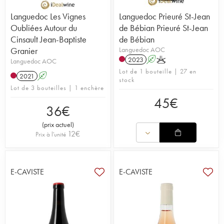
Languedoc Les Vignes
Languedoc Prieuré St-Jean
Oubliées Autour du
de Bébian Prieuré St-Jean
Cinsault Jean-Baptiste
de Bébian
Granier
Languedoc AOC
2023
A
K
Languedoc AOC
Lot de 1 bouteille | 27 en
2021
A
stock
Lot de 3 bouteilles | 1 enchère
45
€
36
€
(
prix actuel
)
12
€
Prix à l'unité
E-CAVISTE
E-CAVISTE