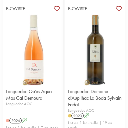
E-CAVISTE
E-CAVISTE
Languedoc Qu'es Aquo
Languedoc Domaine
Mas Cal Demoura
d'Aupilhac La Boda Sylvain
Languedoc AOC
Fadat
Languedoc AOC
2023
A
2024
A
Lot de 1 bouteille | 19 en
Lot de 1 bouteille | 7 en stock
stock