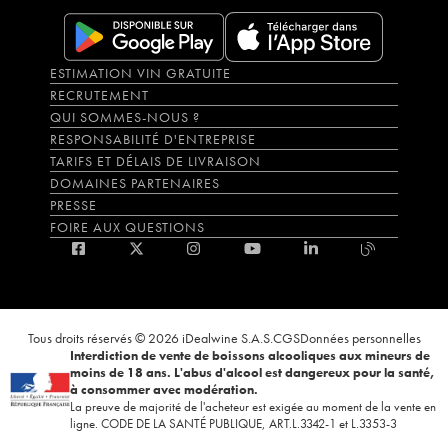
ESTIMATION VIN GRATUITE
RECRUTEMENT
QUI SOMMES-NOUS ?
RESPONSABILITÉ D'ENTREPRISE
TARIFS ET DÉLAIS DE LIVRAISON
DOMAINES PARTENAIRES
PRESSE
FOIRE AUX QUESTIONS
Tous droits réservés © 2026 iDealwine S.A.S.
CGS
Données personnelles
Interdiction de vente de boissons alcooliques aux mineurs de
moins de 18 ans. L'abus d'alcool est dangereux pour la santé,
à consommer avec modération.
La preuve de majorité de l'acheteur est exigée au moment de la vente en
ligne. CODE DE LA SANTÉ PUBLIQUE, ART.L.3342-1 et L.3353-3