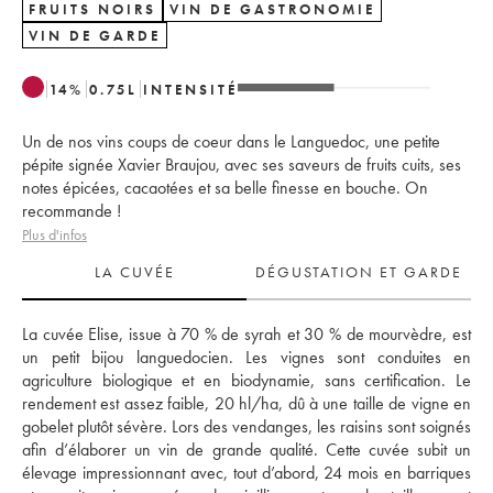
FRUITS NOIRS
VIN DE GASTRONOMIE
VIN DE GARDE
14
%
0.75
L
INTENSITÉ
Un de nos vins coups de coeur dans le Languedoc, une petite
pépite signée Xavier Braujou, avec ses saveurs de fruits cuits, ses
notes épicées, cacaotées et sa belle finesse en bouche. On
recommande !
Plus d'infos
LA CUVÉE
DÉGUSTATION ET GARDE
La cuvée Elise, issue à 70 % de syrah et 30 % de mourvèdre, est 
un petit bijou languedocien. Les vignes sont conduites en 
agriculture biologique et en biodynamie, sans certification. Le 
rendement est assez faible, 20 hl/ha, dû à une taille de vigne en 
gobelet plutôt sévère. Lors des vendanges, les raisins sont soignés 
afin d’élaborer un vin de grande qualité. Cette cuvée subit un 
élevage impressionnant avec, tout d’abord, 24 mois en barriques 