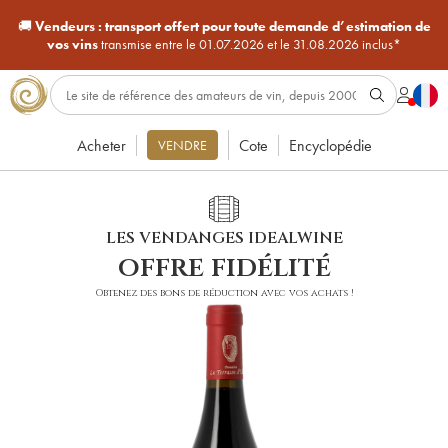
🚚
Vendeurs :
transport offert pour toute demande d’estimation de
vos vins
transmise entre le 01.07.2026 et le 31.08.2026 inclus*
Acheter
Cote
Encyclopédie
VENDRE
LES VENDANGES IDEALWINE
offre fidélité
Obtenez des bons de réduction avec vos achats !