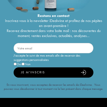
Restons en
contact
Inscrivez-vous à la newsletter iDealwine et profitez de nos pépites
en avant-première !
Recevez directement dans votre boîte mail : nos découvertes du
moment, ventes exclusives, actualités, analyses...
J'accepte le suivi de mes emails afin de recevoir des
suggestions personnalisées
Oui
Non
JE M'INSCRIS
En vous inscrivant, vous acceptez de recevoir les emails de iDealwine. Vous
pouvez vous désabonner à tout moment via le lien présent dans chaque message.