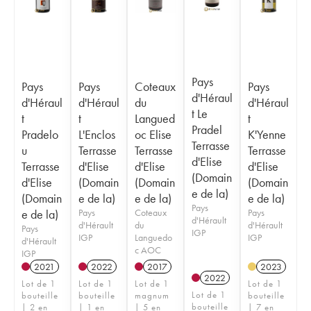
Pays
Pays
Pays
Coteaux
Pays
d'Héraul
d'Héraul
d'Héraul
du
d'Héraul
t Le
t
t
Langued
t
Pradel
Pradelo
L'Enclos
oc Elise
K'Yenne
Terrasse
u
Terrasse
Terrasse
Terrasse
d'Elise
Terrasse
d'Elise
d'Elise
d'Elise
(Domain
d'Elise
(Domain
(Domain
(Domain
e de la)
(Domain
e de la)
e de la)
e de la)
Pays
e de la)
Pays
Coteaux
Pays
d'Hérault
d'Hérault
du
d'Hérault
Pays
IGP
IGP
Languedo
IGP
d'Hérault
c AOC
IGP
2021
2022
2017
2023
2022
Lot de 1
Lot de 1
Lot de 1
Lot de 1
Lot de 1
bouteille
bouteille
magnum
bouteille
bouteille
| 2 en
| 1 en
| 5 en
| 7 en