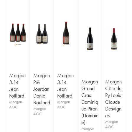
Morgon
Morgon
Morgon
Morgon
Morgon
3.14
Pré
3.14
Grand
Côte du
Jean
Jourdan
Jean
Cras
Py Louis-
Foillard
Daniel
Foillard
Dominiq
Claude
Morgon
Bouland
Morgon
AOC
AOC
ue Piron
Desvign
Morgon
AOC
(Domain
es
e)
Morgon
AOC
Morgon