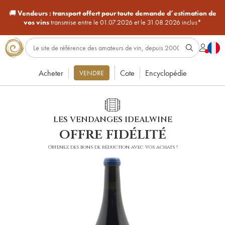
🚚
Vendeurs :
transport offert pour toute demande d’estimation de
vos vins
transmise entre le 01.07.2026 et le 31.08.2026 inclus*
Acheter
Cote
Encyclopédie
VENDRE
LES VENDANGES IDEALWINE
offre fidélité
Obtenez des bons de réduction avec vos achats !