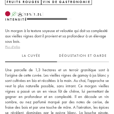
FRUITS ROUGES
VIN DE GASTRONOMIE
A
K
13
%
1.5
L
INTENSITÉ
Un morgon à la texture soyeuse et veloutée qui doit sa complexité
aux vieilles vignes dont il provient et sa profondeur à un élevage
sous bois.
Plus d'infos
LA CUVÉE
DÉGUSTATION ET GARDE
Une parcelle de 1,3 hectares et un terroir granitique sont à 
l’origine de cette cuvée. Les vieilles vignes de gamay à jus blanc y 
sont cultivées en bio et récoltées à la main. Au chai, l’approche se 
veut la plus naturelle possible, sans intrant. Ce morgon vieilles 
vignes a passé un an en vieux fût de chêne, lui permettant de 
gagner en profondeur et en complexité. Il en découle un vin 
sombre, au nez parfumé marqué par des notes de cerise, de 
fraise des bois et par une touche de mûre. A l’aération, les épices 
se révèlent, dominées par le poivre blanc. La bouche pinote, 