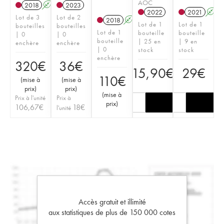
AOC
2018
A
K
2023
2022
2021
A
Lot de 3
Lot de 2
2018
A
K
Lot de 1
Lot de 1
bouteilles
bouteilles
Lot de 1
bouteille
bouteille
| 0
| 0
bouteille
| 25 en
| 9 en
enchère
enchère
| 0
stock
stock
enchère
320
€
36
€
15,90
€
29
€
110
€
(
mise à
(
mise à
prix
)
prix
)
(
mise à
Prix à l'unité
Prix à
prix
)
106,67
€
18
€
l'unité
Accès gratuit et illimité
aux statistiques de plus de 150 000 cotes