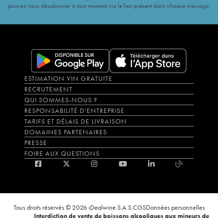
pouvez vous désabonner à tout moment via le lien présent dans chaque message.
ESTIMATION VIN GRATUITE
RECRUTEMENT
QUI SOMMES-NOUS ?
RESPONSABILITÉ D'ENTREPRISE
TARIFS ET DÉLAIS DE LIVRAISON
DOMAINES PARTENAIRES
PRESSE
FOIRE AUX QUESTIONS
Tous droits réservés © 2026 iDealwine S.A.S.
CGS
Données personnelles
Interdiction de vente de boissons alcooliques aux mineurs de