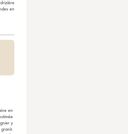
rizière 
ndes en 
ine en 
estimée 
nier y 
ranit. 