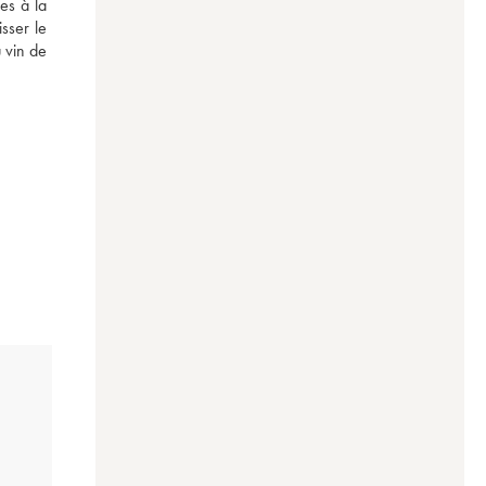
s à la 
sser le 
 vin de 