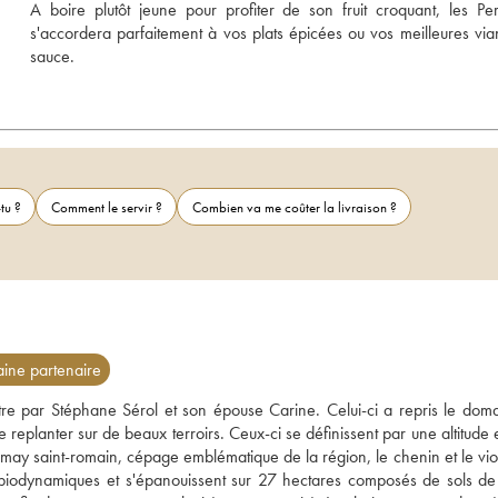
A boire plutôt jeune pour profiter de son fruit croquant, les Perd
s'accordera parfaitement à vos plats épicées ou vos meilleures via
sauce.
tu ?
Comment le servir ?
Combien va me coûter la livraison ?
ne partenaire
re par Stéphane Sérol et son épouse Carine. Celui-ci a repris le doma
e replanter sur de beaux terroirs. Ceux-ci se définissent par une altitude 
amay saint-romain, cépage emblématique de la région, le chenin et le viog
biodynamiques et s'épanouissent sur 27 hectares composés de sols de g