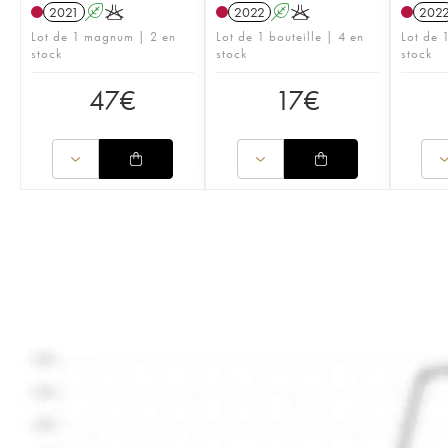
2021
A
K
2022
A
K
202
Lot de 1 magnum | 2 en
Lot de 1 bouteille | 4 en
Lot de 1
stock
stock
stock
47
€
17
€