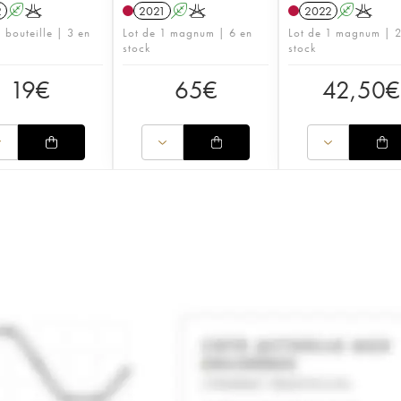
2
A
K
2021
A
K
2022
A
K
 bouteille | 3 en
Lot de 1 magnum | 6 en
Lot de 1 magnum | 2
stock
stock
19
€
65
€
42,50
€