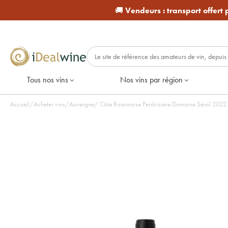
🚚
Vendeurs :
transport offert
Tous nos vins
Nos vins par région
Accueil
/
Acheter vins
/
Auvergne
/
Côte Roannaise P