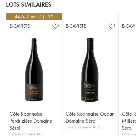
LOTS SIMILAIRES
44,65
€
par 2 | -5%
E-CAVISTE
E-CAVISTE
E-CAVI
Côte Roannaise
Côte Roannaise Oudan
Côte R
Perdrizière Domaine
Domaine Sérol
Miller
Sérol
Côte Roannaise AOC
Sérol
Côte Roannaise AOC
Côte Ro