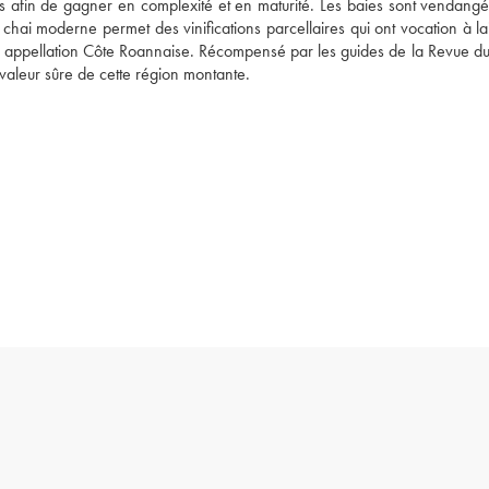
s afin de gagner en complexité et en maturité. Les baies sont vendangée
Le chai moderne permet des vinifications parcellaires qui ont vocation à lai
é en appellation Côte Roannaise. Récompensé par les guides de la Revue du
aleur sûre de cette région montante. 