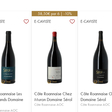
58,50
€
par 6 | -10%
STE
E-CAVISTE
E-CAVISTE
oannaise Les
Côte Roannaise Chez
Côte Roannaise 
ands Domaine
Muron Domaine Sérol
Domaine Sérol
Côte Roannaise AOC
Côte Roannaise AOC
annaise AOC