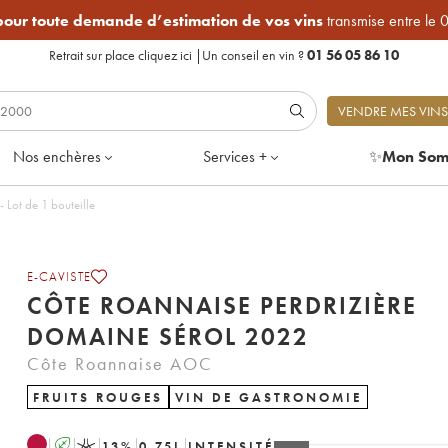
 pour toute demande d’estimation de vos vins
transmise entre le 
Retrait sur place
cliquez ici
|
Un conseil en vin ?
01 56 05 86 10
VENDRE MES VINS
Nos enchères
Services +
✨
Mon Som
erdrizière Domaine Sérol 2022 - Lot de 1 bouteille
E-CAVISTE
CÔTE ROANNAISE PERDRIZIÈRE
DOMAINE SÉROL 2022
Côte Roannaise AOC
FRUITS ROUGES
VIN DE GASTRONOMIE
A
K
13
%
0.75
L
INTENSITÉ