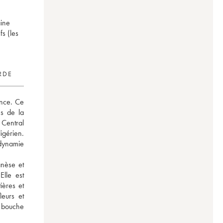
aine
fs (les
RDE
nce. Ce 
s de la 
Central 
gérien. 
dynamie 
nèse et 
lle est 
ères et 
eurs et 
e bouche 