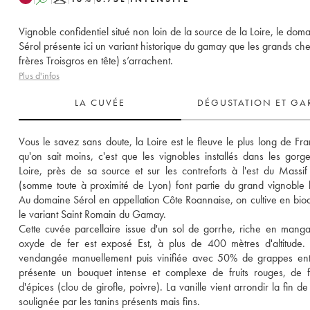
Vignoble confidentiel situé non loin de la source de la Loire, le dom
Sérol présente ici un variant historique du gamay que les grands che
frères Troisgros en tête) s’arrachent.
Plus d'infos
LA CUVÉE
DÉGUSTATION ET GA
Vous le savez sans doute, la Loire est le fleuve le plus long de Fra
qu'on sait moins, c'est que les vignobles installés dans les gorge
Loire, près de sa source et sur les contreforts à l'est du Massif 
(somme toute à proximité de Lyon) font partie du grand vignoble li
Au domaine Sérol en appellation Côte Roannaise, on cultive en bio
le variant Saint Romain du Gamay. 
Cette cuvée parcellaire issue d'un sol de gorrhe, riche en manga
oxyde de fer est exposé Est, à plus de 400 mètres d'altitude. E
vendangée manuellement puis vinifiée avec 50% de grappes enti
présente un bouquet intense et complexe de fruits rouges, de fl
d'épices (clou de girofle, poivre). La vanille vient arrondir la fin d
soulignée par les tanins présents mais fins. 