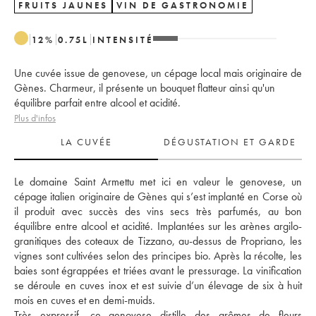
FRUITS JAUNES
VIN DE GASTRONOMIE
12
%
0.75
L
INTENSITÉ
Une cuvée issue de genovese, un cépage local mais originaire de
Gènes. Charmeur, il présente un bouquet flatteur ainsi qu'un
équilibre parfait entre alcool et acidité.
Plus d'infos
LA CUVÉE
DÉGUSTATION ET GARDE
Le domaine Saint Armettu met ici en valeur le genovese, un 
cépage italien originaire de Gènes qui s’est implanté en Corse où 
il produit avec succès des vins secs très parfumés, au bon 
équilibre entre alcool et acidité. Implantées sur les arènes argilo-
granitiques des coteaux de Tizzano, au-dessus de Propriano, les 
vignes sont cultivées selon des principes bio. Après la récolte, les 
baies sont égrappées et triées avant le pressurage. La vinification 
se déroule en cuves inox et est suivie d’un élevage de six à huit 
mois en cuves et en demi-muids. 
Très expressif, ce genovese distille des arômes de fleurs 