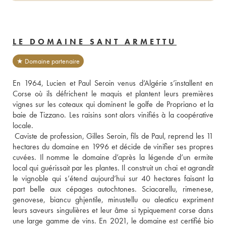
LE DOMAINE SANT ARMETTU
★ Domaine partenaire
En 1964, Lucien et Paul Seroin venus d’Algérie s’installent en 
Corse où ils défrichent le maquis et plantent leurs premières 
vignes sur les coteaux qui dominent le golfe de Propriano et la 
baie de Tizzano. Les raisins sont alors vinifiés à la coopérative 
locale. 
 Caviste de profession, Gilles Seroin, fils de Paul, reprend les 11 
hectares du domaine en 1996 et décide de vinifier ses propres 
cuvées. Il nomme le domaine d’après la légende d’un ermite 
local qui guérissait par les plantes. Il construit un chai et agrandit 
le vignoble qui s’étend aujourd’hui sur 40 hectares faisant la 
part belle aux cépages autochtones. Sciacarellu, rimenese, 
genovese, biancu ghjentile, minustellu ou aleaticu expriment 
leurs saveurs singulières et leur âme si typiquement corse dans 
une large gamme de vins. En 2021, le domaine est certifié bio 