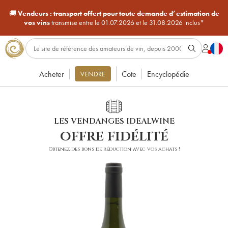
🚚
Vendeurs :
transport offert pour toute demande d’estimation de
vos vins
transmise entre le 01.07.2026 et le 31.08.2026 inclus*
Acheter
Cote
Encyclopédie
VENDRE
LES VENDANGES IDEALWINE
offre fidélité
Obtenez des bons de réduction avec vos achats !