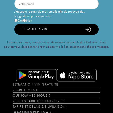
J'accepte le suivi de mes emails afin de recevoir des
suggestions personnalisées
Oui
Non
JE M'INSCRIS
En vous inscrivant, vous acceptez de recevoir les emails de iDealwine. Vous
pouvez vous désabonner à tout moment via le lien présent dans chaque message.
ESTIMATION VIN GRATUITE
RECRUTEMENT
QUI SOMMES-NOUS ?
RESPONSABILITÉ D'ENTREPRISE
TARIFS ET DÉLAIS DE LIVRAISON
DOMAINES PARTENAIRES