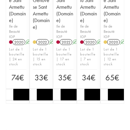
e Sant
Genove
Sant
lu Sant
e Sant
Armettu
se Sant
Armettu
Armettu
Armettu
(Domain
Armettu
(Domain
(Domain
(Domain
e)
(Domain
e)
e)
e)
Ile de
e)
Ile de
Ile de
Ile de
Beauté
Beauté
Beauté
Beauté
IGP
IGP
IGP
IGP
2020
A
2022
A
2022
A
2020
A
2020
A
Lot de 1
Lot de 1
Lot de 1
Lot de 1
Lot de 1
bouteille
bouteille
bouteille
bouteille
bouteille
| 24 en
| 15 en
| 17 en
| 7 en
| 12 en
stock
stock
stock
stock
stock
74
€
33
€
35
€
34
€
65
€