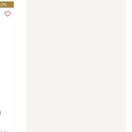
-10%
)
11 en