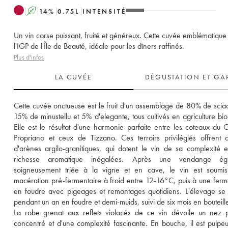
A
14
%
0.75
L
INTENSITÉ
Un vin corse puissant, fruité et généreux. Cette cuvée emblématique
l'IGP de l'Île de Beauté, idéale pour les dîners raffinés.
Plus d'infos
LA CUVÉE
DÉGUSTATION ET GA
Cette cuvée onctueuse est le fruit d'un assemblage de 80% de sciacc
15% de minustellu et 5% d'elegante, tous cultivés en agriculture biol
Elle est le résultat d'une harmonie parfaite entre les coteaux du G
Propriano et ceux de Tizzano. Ces terroirs privilégiés offrent d
d'arènes argilo-granitiques, qui dotent le vin de sa complexité e
richesse aromatique inégalées. Après une vendange égr
soigneusement triée à la vigne et en cave, le vin est soumis
macération pré-fermentaire à froid entre 12-16°C, puis à une ferme
en foudre avec pigeages et remontages quotidiens. L'élevage se p
pendant un an en foudre et demi-muids, suivi de six mois en bouteill
La robe grenat aux reflets violacés de ce vin dévoile un nez pu
concentré et d'une complexité fascinante. En bouche, il est pulpeux,