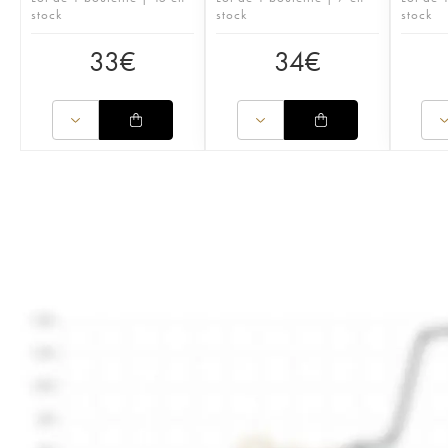
stock
stock
stock
33
€
34
€