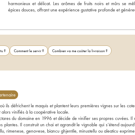
harmonieux et délicat. Les arômes de fruits noirs et mûrs se mêl
épices douces, offrant une expérience gustative profonde et génére
tu ?
Comment le servir ?
Combien va me coûter la livraison ?
rtenaire
ù ils défrichent le maquis et plantent leurs premières vignes sur les cote
alors vinifiés à la coopérative locale. 
hectares du domaine en 1996 et décide de vinifier ses propres cuvées. Il
 plantes. Il construit un chai et agrandit le vignoble qui s’étend aujourd’
lu, rimenese, genovese, biancu ghjentile, minustellu ou aleaticu exprimen