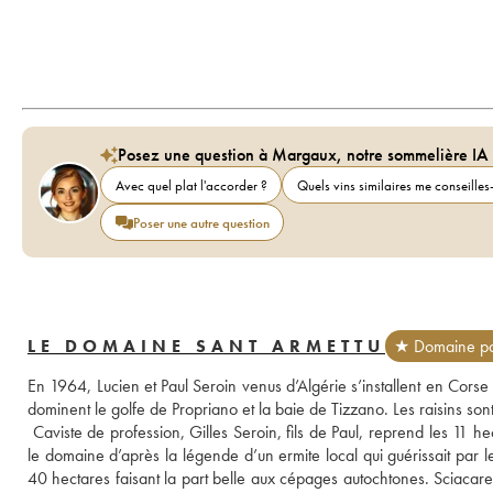
Posez une question à Margaux, notre sommelière IA
Avec quel plat l'accorder ?
Quels vins similaires me conseilles-
Poser une autre question
LE DOMAINE SANT ARMETTU
★ Domaine pa
En 1964, Lucien et Paul Seroin venus d’Algérie s’installent en Corse o
dominent le golfe de Propriano et la baie de Tizzano. Les raisins sont 
 Caviste de profession, Gilles Seroin, fils de Paul, reprend les 11 
le domaine d’après la légende d’un ermite local qui guérissait par les
40 hectares faisant la part belle aux cépages autochtones. Sciacarel