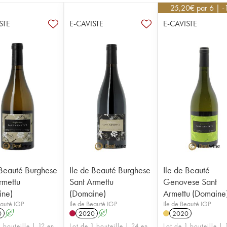
25,20
€
par 6 | 
STE
E-CAVISTE
E-CAVISTE
 Beauté Burghese
Ile de Beauté Burghese
Ile de Beauté
rmettu
Sant Armettu
Genovese Sant
ine)
(Domaine)
Armettu (Domaine
eauté IGP
Ile de Beauté IGP
Ile de Beauté IGP
0
A
2020
A
2020
 bouteille | 12 en
Lot de 1 bouteille | 24 en
Lot de 1 bouteille | 