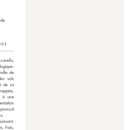
 de
RDE
arellu, 
ogique. 
olfe de 
es sols 
t de sa 
appée, 
 à une 
ntation 
oursuit 
es.
issant, 
 frais, 