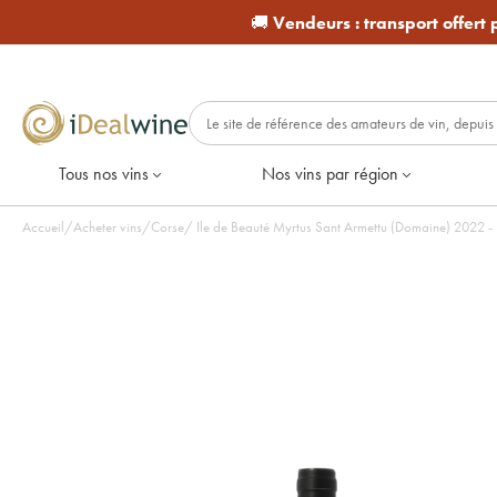
🚚
Vendeurs :
transport offert
Tous nos vins
Nos vins par région
Accueil
/
Acheter vins
/
Corse
/
Ile de Beauté Myrtus Sant Armettu (Domaine) 2022 - L