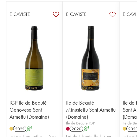
E-CAVISTE
E-CAVISTE
E-CAVI
IGP Ile de Beauté
Ile de Beauté
Ile de
Genovese Sant
Minustellu Sant Armettu
Sant A
Armettu (Domaine)
(Domaine)
(Doma
Ile de Beauté IGP
Ile de B
2022
A
2020
A
202
Lot de 1 bouteille | 15 en
Lot de 1 bouteille | 7 en
Lot de 1