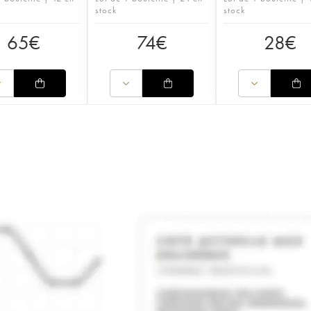
stock
stock
65
€
74
€
28
€