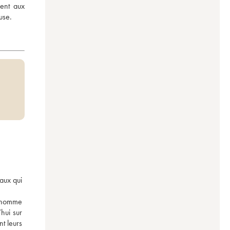
ent aux 
use.
aux qui 
 nomme 
hui sur 
t leurs 