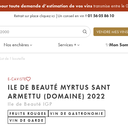
 pour toute demande d’estimation de vos vins
transmise entre le 
Retrait sur place
cliquez ici
|
Un conseil en vin ?
01 56 05 86 10
VENDRE MES VINS
Nos enchères
Services +
✨
Mon Som
ot de 1 bouteille
E-CAVISTE
ILE DE BEAUTÉ MYRTUS SANT
ARMETTU (DOMAINE) 2022
Ile de Beauté IGP
FRUITS ROUGES
VIN DE GASTRONOMIE
VIN DE GARDE