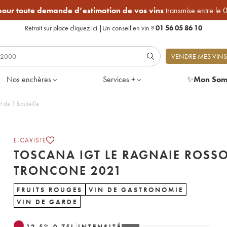
 pour toute demande d’estimation de vos vins
transmise entre le 
Retrait sur place
cliquez ici
|
Un conseil en vin ?
01 56 05 86 10
VENDRE MES VINS
Nos enchères
Services +
✨
Mon Som
Rosso Troncone 2021 - Lot de 1 bouteille
E-CAVISTE
TOSCANA IGT LE RAGNAIE ROSS
TRONCONE 2021
FRUITS ROUGES
VIN DE GASTRONOMIE
VIN DE GARDE
12.5
%
0.75
L
INTENSITÉ