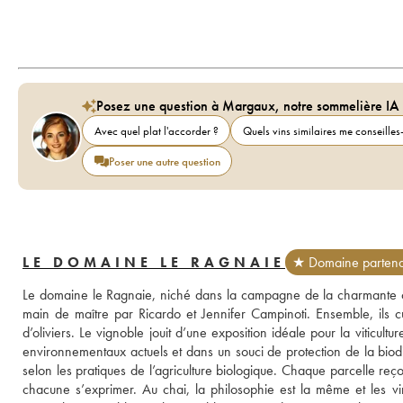
Posez une question à Margaux, notre sommelière IA
Avec quel plat l'accorder ?
Quels vins similaires me conseilles-
Poser une autre question
LE DOMAINE LE RAGNAIE
★ Domaine partena
Le domaine le Ragnaie, niché dans la campagne de la charmante c
main de maître par Ricardo et Jennifer Campinoti. Ensemble, ils cu
d’oliviers. Le vignoble jouit d’une exposition idéale pour la viticultur
environnementaux actuels et dans un souci de protection de la biodiv
selon les pratiques de l’agriculture biologique. Chaque parcelle reço
chacune s’exprimer. Au chai, la philosophie est la même et les vin