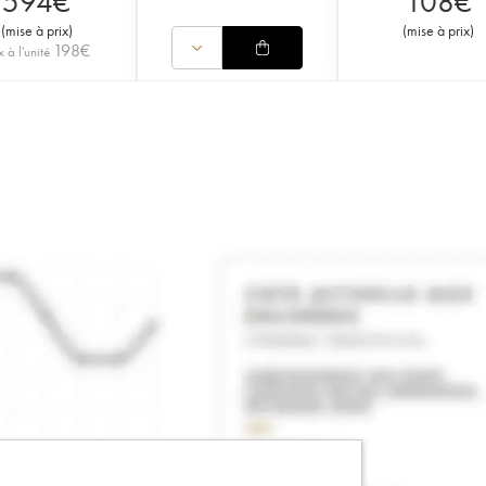
594
€
108
€
(
mise à prix
)
(
mise à prix
)
198
€
x à l'unité