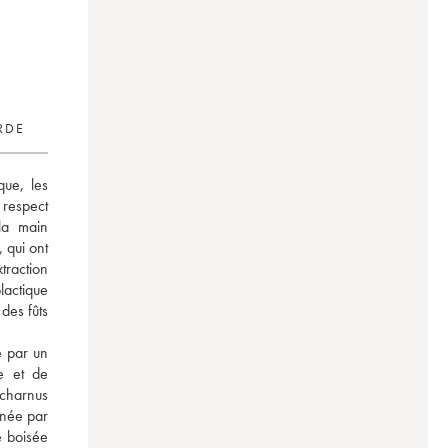
RDE
ue, les 
respect 
la main 
qui ont 
raction 
actique 
es fûts 
 par un 
e et de 
charnus 
née par 
 boisée 