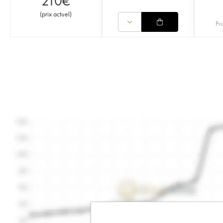
210
€
(
prix actuel
)
Pri