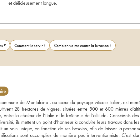
et délicieusement longue.
tu ?
Comment le servir ?
Combien va me coûter la livraison ?
ire
ommune de Montalcino , au cœur du paysage viticole italien, est mené
ltivent 28 hectares de vignes, situées entre 500 et 600 mètres d’altitu
e, entre la chaleur de l’Italie et la fraîcheur de l’altitude. Conscients des
ersité, ils mettent un point d’honneur à conduire leurs travaux dans les 
it un soin unique, en fonction de ses besoins, afin de laisser la personna
ifications sont accomplies de manière peu interventionniste. C’est dans