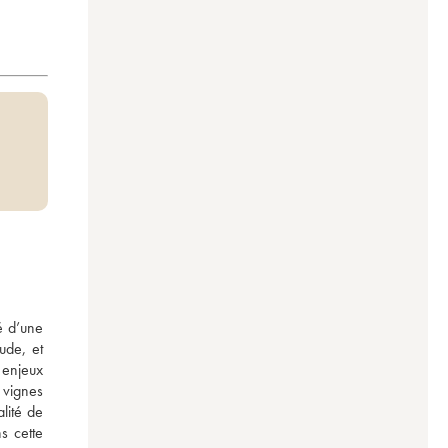
 d’une 
de, et 
 enjeux 
vignes 
lité de 
 cette 