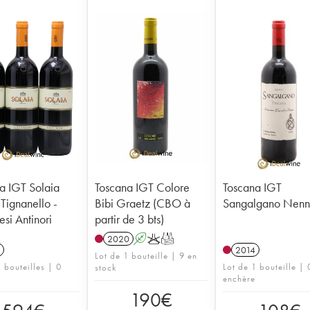
a IGT Solaia
Toscana IGT Colore
Toscana IGT
 Tignanello -
Bibi Graetz (CBO à
Sangalgano Nenn
si Antinori
partir de 3 bts)
2020
A
K
T
2014
Lot de 1 bouteille | 9 en
 bouteilles | 0
Lot de 1 bouteille | 
stock
enchère
190
€