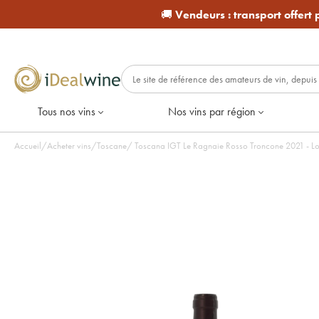
🚚
Vendeurs :
transport offert
Tous nos vins
Nos vins par région
Accueil
/
Acheter vins
/
Toscane
/
Toscana IGT Le Ragnaie 