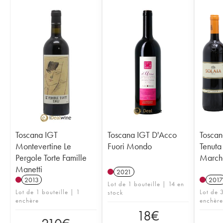
Toscana IGT
Toscana IGT D'Acco
Toscan
Montevertine Le
Fuori Mondo
Tenuta
Pergole Torte Famille
Marche
Manetti
2021
2013
2017
Lot de 1 bouteille | 14 en
Lot de 1 bouteille | 1
Lot de 3
stock
enchère
enchère
18
€