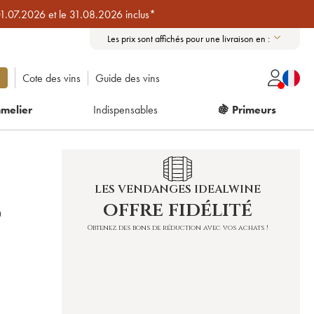
01.07.2026 et le 31.08.2026 inclus*
Les prix sont affichés pour une livraison en :
Cote des vins
Guide des vins
melier
Indispensables
🍇 Primeurs
LES VENDANGES IDEALWINE
offre fidélité
O
Obtenez des bons de réduction avec vos achats !