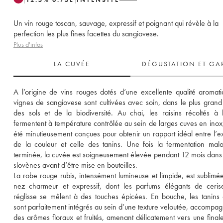
Un vin rouge toscan, sauvage, expressif et poignant qui révèle à la
perfection les plus fines facettes du sangiovese.
Plus d'infos
LA CUVÉE
DÉGUSTATION ET GA
A l’origine de vins rouges dotés d’une excellente qualité aromatiq
vignes de sangiovese sont cultivées avec soin, dans le plus grand 
des sols et de la biodiversité. Au chai, les raisins récoltés à 
fermentent à température contrôlée au sein de larges cuves en inox, 
été minutieusement conçues pour obtenir un rapport idéal entre l’ext
de la couleur et celle des tanins. Une fois la fermentation malol
terminée, la cuvée est soigneusement élevée pendant 12 mois dans d
slovènes avant d’être mise en bouteilles. 
La robe rouge rubis, intensément lumineuse et limpide, est sublimée
nez charmeur et expressif, dont les parfums élégants de ceris
réglisse se mêlent à des touches épicées. En bouche, les tanins 
sont parfaitement intégrés au sein d’une texture veloutée, accompag
des arômes floraux et fruités, amenant délicatement vers une finale