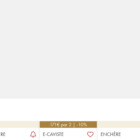
171
€
par 2 | -10%
RE
E-CAVISTE
ENCHÈRE