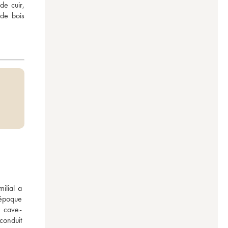
e cuir, 
de bois 
lial a 
époque 
e cave-
onduit 