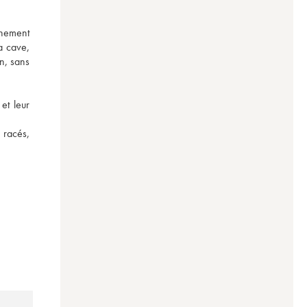
nement 
a cave, 
, sans 
t leur 
 racés, 