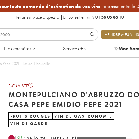
 pour toute demande d’estimation de vos vins
transmise entre le 
Retrait sur place
cliquez ici
|
Un conseil en vin ?
01 56 05 86 10
VENDRE MES VINS
Nos enchères
Services +
✨
Mon Som
Pepe 2021 - Lot de 1 bouteille
E-CAVISTE
MONTEPULCIANO D'ABRUZZO D
CASA PEPE EMIDIO PEPE 2021
FRUITS ROUGES
VIN DE GASTRONOMIE
VIN DE GARDE
A
13
%
0.75
L
INTENSITÉ