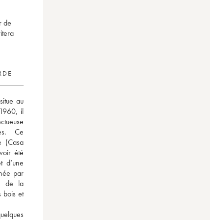
r de
itera
RDE
itue au 
960, il 
ectueuse 
es. Ce 
e (Casa 
oir été 
t d’une 
hée par 
 de la 
bois et 
uelques 