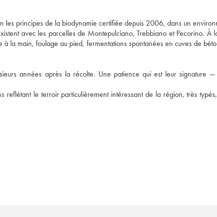
 les principes de la biodynamie certifiée depuis 2006, dans un environ
coexistent avec les parcelles de Montepulciano, Trebbiano et Pecorino. À l
e à la main, foulage au pied, fermentations spontanées en cuves de béton
usieurs années après la récolte. Une patience qui est leur signature — e
reflétant le terroir particulièrement intéressant de la région, très typés,