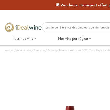
🚚
Vendeurs :
transport offert
Tous nos vins
Nos vins par région
Accueil
/
Acheter vins
/
Abruzzes
/
Montepulciano d'Abruzzo DOC Casa Pepe Emidio 