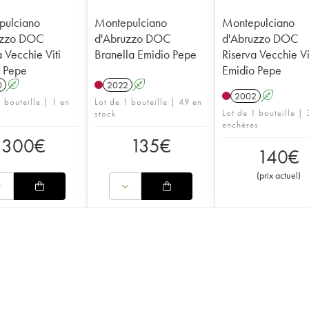
pulciano
Montepulciano
Montepulciano
uzzo DOC
d'Abruzzo DOC
d'Abruzzo DOC
 Vecchie Viti
Branella Emidio Pepe
Riserva Vecchie Vi
 Pepe
Emidio Pepe
0
A
2022
A
2002
A
 bouteille | 1 en
Lot de 1 bouteille | 49 en
Lot de 1 bouteille | 
stock
enchères
300
€
135
€
140
€
(
prix actuel
)