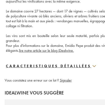
aujourd'hui les vinifications avec la même exigence.

Le domaine couvre 27 hectares — dont 17 de vignes — cultivés selon
de polyculture vivante où blés anciens, oliviers et arbres fruitiers 
tout est fait à la main et aux pieds : vendanges manuelles, égrappag
collage ni filtration. 

Les vins sont mis en bouteille selon leur seule maturité, parfois pl
grandeur.
Pour plus d'informations sur le domaine, Emidio Pepe produit des vins 
élégants.
lire notre article sur le blog iDealwine.
CARACTERISTIQUES DÉTAILLÉES
Vous constatez une erreur sur ce lot ?
Signaler
IDEALWINE VOUS SUGGÈRE