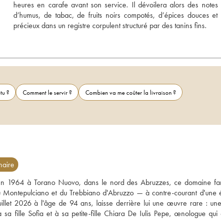
heures en carafe avant son service. Il dévoilera alors des notes d
d’humus, de tabac, de fruits noirs compotés, d’épices douces et 
précieux dans un registre corpulent structuré par des tanins fins.
tu ?
Comment le servir ?
Combien va me coûter la livraison ?
naire
 en 1964 à Torano Nuovo, dans le nord des Abruzzes, ce domaine fami
du Montepulciano et du Trebbiano d'Abruzzo — à contre-courant d'une 
juillet 2026 à l'âge de 94 ans, laisse derrière lui une œuvre rare : un
a fille Sofia et à sa petite-fille Chiara De Iulis Pepe, œnologue qui c