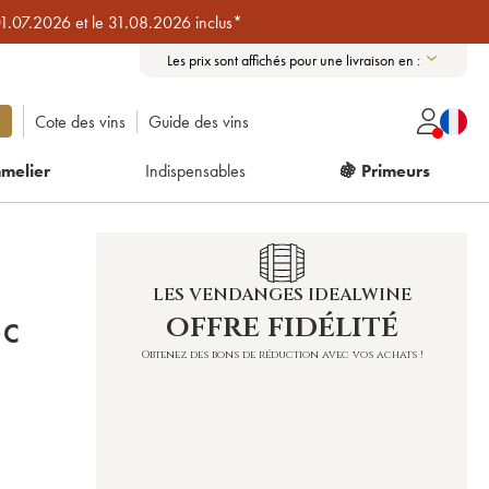
01.07.2026 et le 31.08.2026 inclus*
Les prix sont affichés pour une livraison en :
Cote des vins
Guide des vins
melier
Indispensables
🍇 Primeurs
LES VENDANGES IDEALWINE
offre fidélité
OC
Obtenez des bons de réduction avec vos achats !