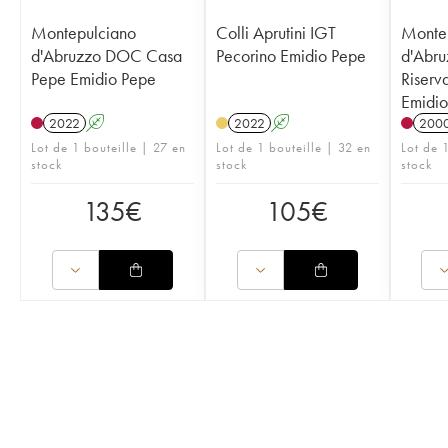
Montepulciano
Colli Aprutini IGT
Monte
d'Abruzzo DOC Casa
Pecorino Emidio Pepe
d'Abr
Pepe Emidio Pepe
Riserva
Emidio
2022
A
2022
A
200
Lot de 1 bouteille | 27 en
Lot de 1 bouteille | 32 en
Lot de 1
stock
stock
stock
135
€
105
€