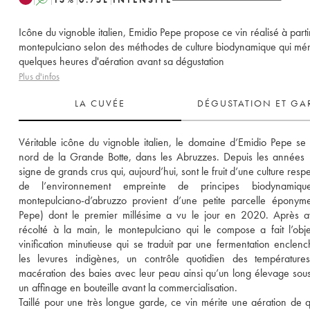
Icône du vignoble italien, Emidio Pepe propose ce vin réalisé à parti
montepulciano selon des méthodes de culture biodynamique qui mér
quelques heures d'aération avant sa dégustation
Plus d'infos
LA CUVÉE
DÉGUSTATION ET GA
Véritable icône du vignoble italien, le domaine d’Emidio Pepe se s
nord de la Grande Botte, dans les Abruzzes. Depuis les années 1
signe de grands crus qui, aujourd’hui, sont le fruit d’une culture resp
de l’environnement empreinte de principes biodynamiqu
montepulciano-d’abruzzo provient d’une petite parcelle éponym
Pepe) dont le premier millésime a vu le jour en 2020. Après av
récolté à la main, le montepulciano qui le compose a fait l’obje
vinification minutieuse qui se traduit par une fermentation enclenc
les levures indigènes, un contrôle quotidien des températures
macération des baies avec leur peau ainsi qu’un long élevage sous 
un affinage en bouteille avant la commercialisation. 
Taillé pour une très longue garde, ce vin mérite une aération de q