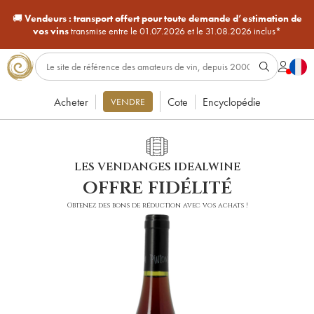
🚚
Vendeurs :
transport offert pour toute demande d’estimation de
vos vins
transmise entre le 01.07.2026 et le 31.08.2026 inclus*
Acheter
Cote
Encyclopédie
VENDRE
LES VENDANGES IDEALWINE
offre fidélité
Obtenez des bons de réduction avec vos achats !