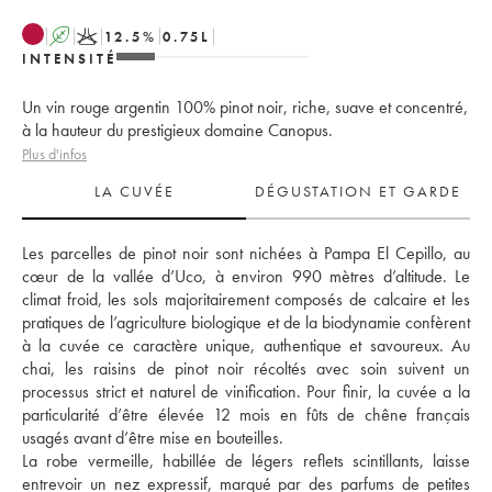
A
K
12.5
%
0.75
L
INTENSITÉ
Un vin rouge argentin 100% pinot noir, riche, suave et concentré,
à la hauteur du prestigieux domaine Canopus.
Plus d'infos
LA CUVÉE
DÉGUSTATION ET GARDE
Les parcelles de pinot noir sont nichées à Pampa El Cepillo, au 
cœur de la vallée d’Uco, à environ 990 mètres d’altitude. Le 
climat froid, les sols majoritairement composés de calcaire et les 
pratiques de l’agriculture biologique et de la biodynamie confèrent 
à la cuvée ce caractère unique, authentique et savoureux. Au 
chai, les raisins de pinot noir récoltés avec soin suivent un 
processus strict et naturel de vinification. Pour finir, la cuvée a la 
particularité d’être élevée 12 mois en fûts de chêne français 
usagés avant d’être mise en bouteilles. 
La robe vermeille, habillée de légers reflets scintillants, laisse 
entrevoir un nez expressif, marqué par des parfums de petites 