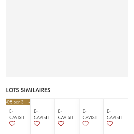
LOTS SIMILAIRES
82,80
€
par 3 | -10%
E-
E-
E-
E-
E-
CAVISTE
CAVISTE
CAVISTE
CAVISTE
CAVISTE