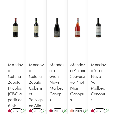
Mendoz
Mendoz
Mendoz
Mendoz
Mendoz
a
a
a La
a Pintom
a Y La
Catena
Catena
Gran
Subversi
Nave
Zapata
Zapata
Nave
vo Pinot
Va
Nicolas
Cabern
Malbec
Noir
Malbec
(CBO à
et
Canopu
Canopu
Canopu
partir de
Sauvign
s
s
s
6 bts)
on Alta
2020
A
K
T
2019
A
K
2018
A
K
2021
A
K
2020
A