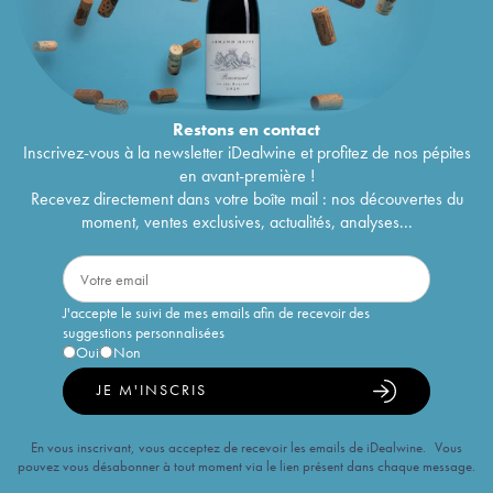
Restons en
contact
Inscrivez-vous à la newsletter iDealwine et profitez de nos pépites
en avant-première !
Recevez directement dans votre boîte mail : nos découvertes du
moment, ventes exclusives, actualités, analyses...
J'accepte le suivi de mes emails afin de recevoir des
suggestions personnalisées
Oui
Non
JE M'INSCRIS
En vous inscrivant, vous acceptez de recevoir les emails de iDealwine. Vous
pouvez vous désabonner à tout moment via le lien présent dans chaque message.