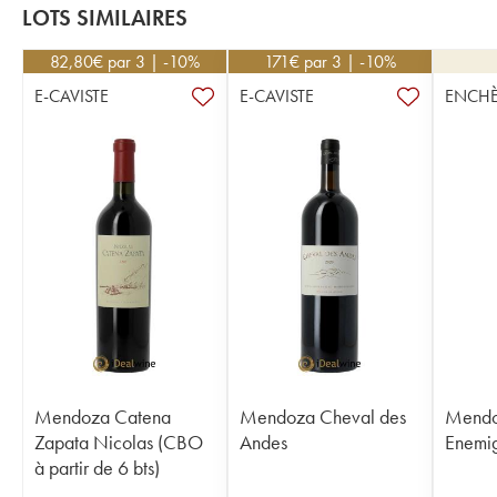
LOTS SIMILAIRES
82,80
€
par 3 | -10%
171
€
par 3 | -10%
E-CAVISTE
E-CAVISTE
ENCHÈ
Mendoza Catena
Mendoza Cheval des
Mendo
Zapata Nicolas (CBO
Andes
Enemig
à partir de 6 bts)