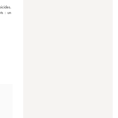
cides. 
s : un 