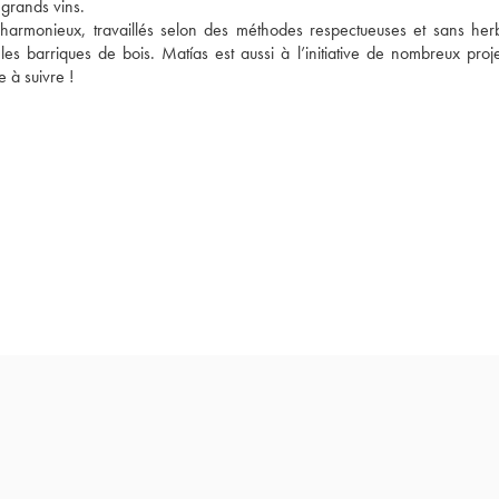
 grands vins. 
et harmonieux, travaillés selon des méthodes respectueuses et sans herbi
barriques de bois. Matías est aussi à l’initiative de nombreux projet
à suivre ! 