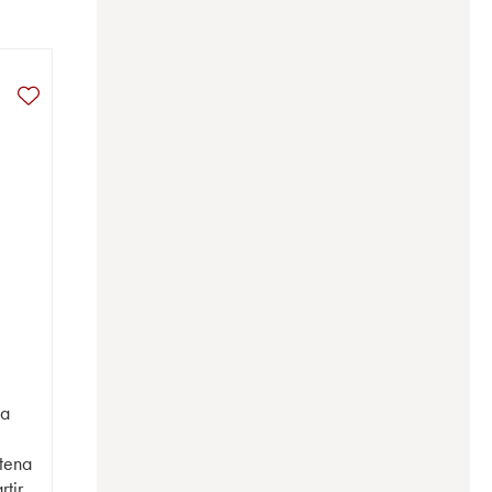
na
atena
tir