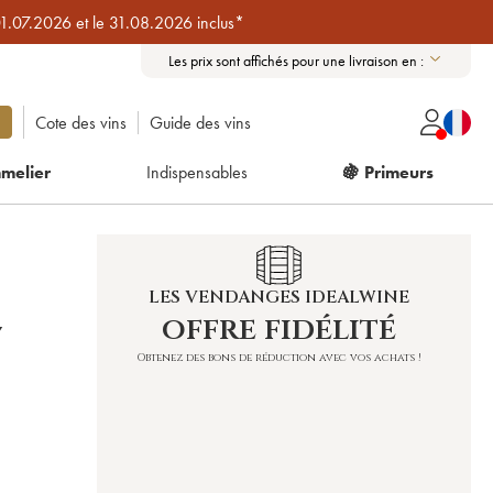
01.07.2026 et le 31.08.2026 inclus*
Les prix sont affichés pour une livraison en :
Cote des vins
Guide des vins
melier
Indispensables
🍇 Primeurs
LES VENDANGES IDEALWINE
offre fidélité
Y
Obtenez des bons de réduction avec vos achats !