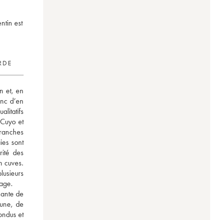
ntin est
RDE
 et, en 
nc d’en 
litatifs 
Cuyo et 
ranches 
es sont 
ité des 
 cuves. 
usieurs 
age. 
ante de 
une, de 
ndus et 