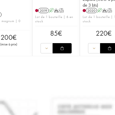
de 3 bts)
2019
A
K
T
2020
A
K
T
Lot de 1 bouteille | 6 en
Lot de 1 bouteille | 
1 magnum | 0
stock
stock
85
€
220
€
200
€
(
mise à prix
)