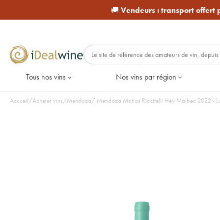
🚚
Vendeurs :
transport offert
Tous nos vins
Nos vins par région
Accueil
/
Acheter vins
/
Mendoza
/
Mendoza Matias Riccit