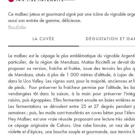
Ce malbec juteux et gourmand signé par une icône du vignoble arge
aussi son entrée de gamme, délicieuse.
Plus d'infos
LA CUVÉE
DÉGUSTATION ET GA
Le malbec est le cépage le plus emblématique du vignoble Argentin
particulier, de la région de Mendoza. Matias Riccitelli se devait do
proposer sa version, fraîche et fruitée, issue des terroirs les plus qua
de Mendoza, situés à plus de 1 000 mètres d’altitude, à Lujan de 
dans la Uco Valley. Les vignes sont, pour la majorité, anciennes et f
de pieds.  Pour préserver la fraîcheur permise par l’altitude, les bai
vendangées tôt dans la saison, à la main pour préserver l’intégr
raisins, puis égrappées. Elles fermentent ensuite en baies entières en
Les fermentations se déroulent entre 25 et 27 degrés pendant pl
semaines ; puis, les moûts sont transférés en cuves béton pour l’élev
Hey Malbec est une vraie réussite proposant une lecture très séduis
ce cépage originaire de Cahors. Une robe foncée, un nez de pr
violette et d’épices, une bouche souple et gourmande, aux tannins fo