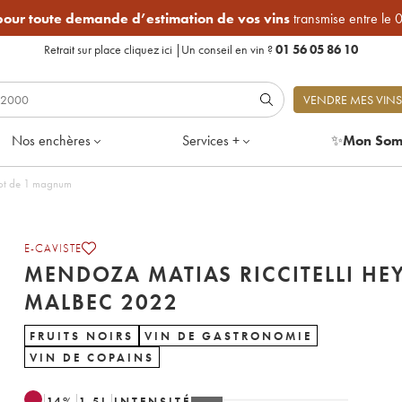
 pour toute demande d’estimation de vos vins
transmise entre le 
Retrait sur place
cliquez ici
|
Un conseil en vin ?
01 56 05 86 10
VENDRE MES VINS
Nos enchères
Services +
✨
Mon Som
elli Hey Malbec 2022 - Lot de 1 magnum
E-CAVISTE
MENDOZA MATIAS RICCITELLI HE
MALBEC 2022
FRUITS NOIRS
VIN DE GASTRONOMIE
VIN DE COPAINS
14
%
1.5
L
INTENSITÉ