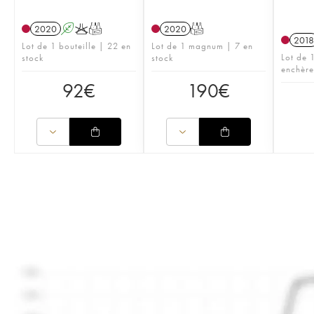
2020
A
K
T
2020
T
2018
Lot de 1 bouteille | 22 en
Lot de 1 magnum | 7 en
Lot de 
stock
stock
enchère
92
€
190
€