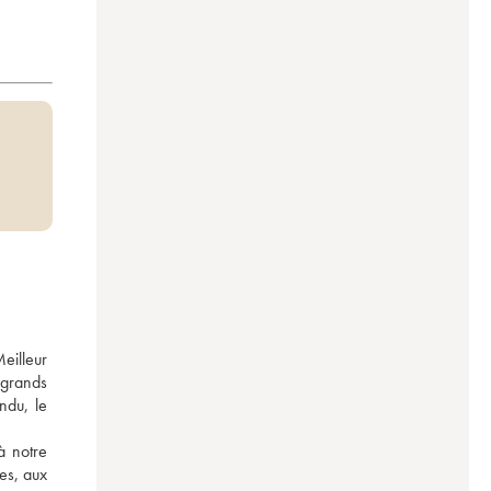
eilleur 
grands 
du, le 
 notre 
es, aux 