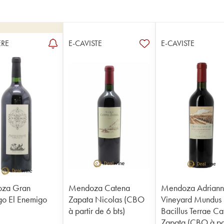
RE
E-CAVISTE
E-CAVISTE
za Gran
Mendoza Catena
Mendoza Adrian
o El Enemigo
Zapata Nicolas (CBO
Vineyard Mundus
à partir de 6 bts)
Bacillus Terrae C
Zapata (CBO à par