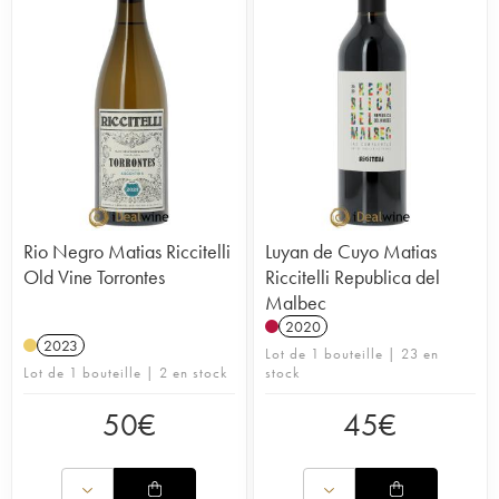
Rio Negro Matias Riccitelli
Luyan de Cuyo Matias
Old Vine Torrontes
Riccitelli Republica del
Malbec
2020
2023
Lot de 1 bouteille | 23 en
Lot de 1 bouteille | 2 en stock
stock
50
€
45
€