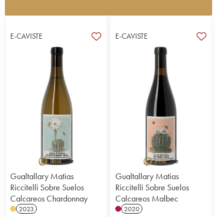
Il faut grimper bien haut au sein de l’appellation
argentine Lujan de Cuyo pour atteindre ce
domaine éponyme. Fils de Jorge Riccitelli (élu «
E-CAVISTE
E-CAVISTE
Meilleur Vigneron de l’année » en 2012 par Wine
Enthusiast), Matías Riccitelli est donc à la tête de
cette propriété de 20 hectares qui réalise de
grands vins, élégants et raffinés à partir de vignes
plantées entre 900 et 1800m d’altitude. Les
cépages qu’il excelle à valoriser sont bien
entendu, le malbec, mais aussi tant d’autres, la
bonarda, le torrontés, ou encore le cabernet
franc, le cabernet sauvignon, le chardonnay…
« Ma génération a un grand avantage, c’est le
développement de la viticulture en altitude, ce qui
n’existait pas auparavant » confiait-il à notre
importateur. C’est l’art de ce vigneron et de ses
pairs que d’apprivoiser l’altitude des Andes, son
Gualtallary Matias
Gualtallary Matias
climat unique (du notamment aux nuits fraîches,
Riccitelli Sobre Suelos
Riccitelli Sobre Suelos
aux variations de températures dans la journée, au
Calcareos Chardonnay
Calcareos Malbec
vent), pour y faire de grands vins.
2023
2020
Pari réussi ! Ses vins sont soignés, équilibrés et