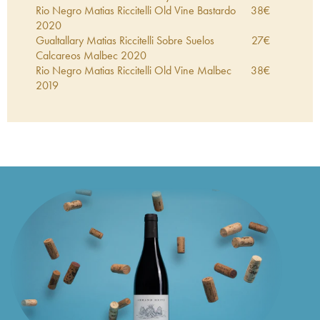
Rio Negro Matias Riccitelli Old Vine Bastardo
38
€
2020
Gualtallary Matias Riccitelli Sobre Suelos
27
€
Calcareos Malbec
2020
Rio Negro Matias Riccitelli Old Vine Malbec
38
€
2019
Rio Negro Matias Riccitelli Old Vine Merlot
2019
41
€
Luyan de Cuyo Matias Riccitelli Republica del
45
€
Malbec
2016