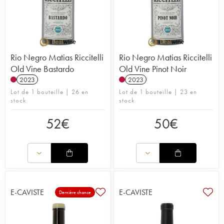
Rio Negro Matias Riccitelli
Rio Negro Matias Riccitelli
Old Vine Bastardo
Old Vine Pinot Noir
2023
2023
Lot de 1 bouteille | 26 en
Lot de 1 bouteille | 23 en
stock
stock
52
€
50
€
E-CAVISTE
E-CAVISTE
Dernière chance