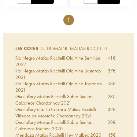
1
LES COTES
DU DOMAINE MATIAS RICCITELLI
Rio Negro Matias Riccitelli Old Vine Semillon
41
€
2022
Rio Negro Matias Riccitelli Old Vine Bastardo
37
€
2021
Rio Negro Matias Riccitelli Old Vine Torrontes
38
€
2021
Gualtallary Matias Riccitelli Sobre Suelos
23
€
Calcareos Chardonnay
2021
Gualtallary and La Carrera Matias Riccitelli
32
€
Viñedos de Montaña Chardonnay
2021
Gualtallary Matias Riccitelli Sobre Suelos
38
€
Calcareos Malbec
2020
Mendoza Matias Riccitelli Hey Malbec
2020
15
€