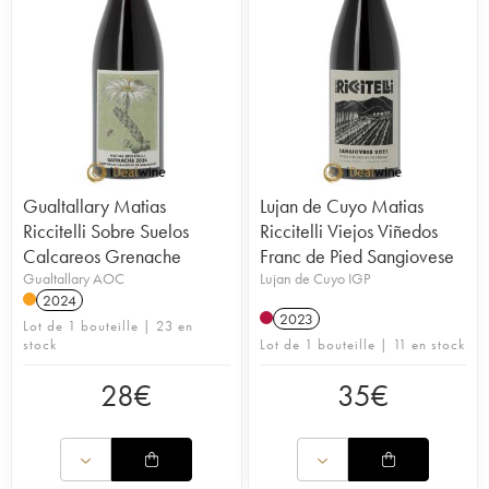
Gualtallary Matias
Lujan de Cuyo Matias
Riccitelli Sobre Suelos
Riccitelli Viejos Viñedos
Calcareos Grenache
Franc de Pied Sangiovese
Gualtallary AOC
Lujan de Cuyo IGP
2024
2023
Lot de 1 bouteille | 23 en
stock
Lot de 1 bouteille | 11 en stock
28
€
35
€