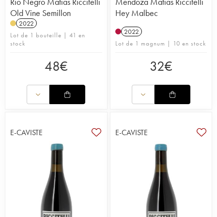
Rio Negro Matias Riccitelli
Mendoza Matias Riccitelli
Old Vine Semillon
Hey Malbec
2022
2022
Lot de 1 bouteille | 41 en
stock
Lot de 1 magnum | 10 en stock
48
€
32
€
E-CAVISTE
E-CAVISTE