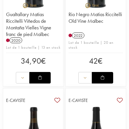
Gualtallary Matias
Rio Negro Matias Riccitelli
Riccitelli Viñedos de
Old Vine Malbec
Montaña Vielles Vigne
franc de pied Malbec
2022
2020
Lot de 1 bouteille | 20 en
Lot de 1 bouteille | 13 en stock
stock
34,90
€
42
€
E-CAVISTE
E-CAVISTE