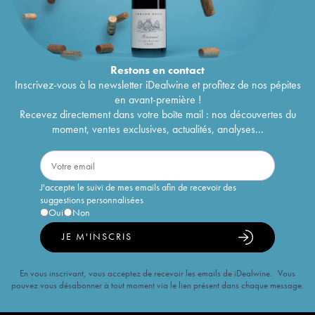
Restons en
contact
Inscrivez-vous à la newsletter iDealwine et profitez de nos pépites
en avant-première !
Recevez directement dans votre boîte mail : nos découvertes du
moment, ventes exclusives, actualités, analyses...
J'accepte le suivi de mes emails afin de recevoir des
suggestions personnalisées
Oui
Non
JE M'INSCRIS
En vous inscrivant, vous acceptez de recevoir les emails de iDealwine. Vous
pouvez vous désabonner à tout moment via le lien présent dans chaque message.