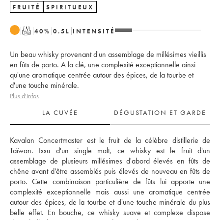
FRUITÉ
SPIRITUEUX
T
40
%
0.5
L
INTENSITÉ
Un beau whisky provenant d'un assemblage de millésimes vieillis
en fûts de porto. A la clé, une complexité exceptionnelle ainsi
qu'une aromatique centrée autour des épices, de la tourbe et
d'une touche minérale.
Plus d'infos
LA CUVÉE
DÉGUSTATION ET GARDE
Kavalan Concertmaster est le fruit de la célèbre distillerie de 
Taïwan. Issu d'un single malt, ce whisky est le fruit d'un 
assemblage de plusieurs millésimes d'abord élevés en fûts de 
chêne avant d'être assemblés puis élevés de nouveau en fûts de 
porto. Cette combinaison particulière de fûts lui apporte une 
complexité exceptionnelle mais aussi une aromatique centrée 
autour des épices, de la tourbe et d'une touche minérale du plus 
belle effet. En bouche, ce whisky suave et complexe dispose 