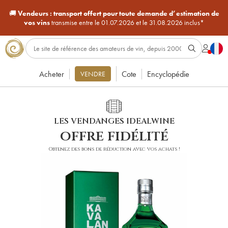
🚚
Vendeurs :
transport offert pour toute demande d’estimation de
vos vins
transmise entre le 01.07.2026 et le 31.08.2026 inclus*
Acheter
Cote
Encyclopédie
VENDRE
LES VENDANGES IDEALWINE
offre fidélité
Obtenez des bons de réduction avec vos achats !