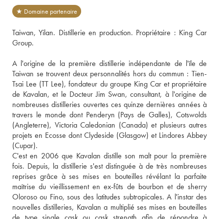
★ Domaine partenaire
Taiwan, Yilan. Distillerie en production. Propriétaire : King Car 
Group. 
A l'origine de la première distillerie indépendante de l'île de 
Taiwan se trouvent deux personnalités hors du commun : Tien-
Tsai Lee (TT Lee), fondateur du groupe King Car et propriétaire 
de Kavalan, et le Docteur Jim Swan, consultant, à l'origine de 
nombreuses distilleries ouvertes ces quinze dernières années à 
travers le monde dont Penderyn (Pays de Galles), Cotswolds 
(Angleterre), Victoria Caledonian (Canada) et plusieurs autres 
projets en Ecosse dont Clydeside (Glasgow) et Lindores Abbey 
(Cupar).
C'est en 2006 que Kavalan distille son malt pour la première 
fois. Depuis, la distillerie s'est distinguée à de très nombreuses 
reprises grâce à ses mises en bouteilles révélant la parfaite 
maîtrise du vieillissement en ex-fûts de bourbon et de sherry 
Oloroso ou Fino, sous des latitudes subtropicales. A l'instar des 
nouvelles distilleries, Kavalan a multiplié ses mises en bouteilles 
de type single cask ou cask strength afin de répondre à 