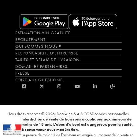
ESTIMATION VIN GRATUITE
RECRUTEMENT
QUI SOMMES-NOUS ?
RESPONSABILITÉ D'ENTREPRISE
TARIFS ET DÉLAIS DE LIVRAISON
DOMAINES PARTENAIRES
PRESSE
FOIRE AUX QUESTIONS
Tous droits réservés © 2026 iDealwine S.A.S.
CGS
Données personnelles
Interdiction de vente de boissons alcooliques aux mineurs de
moins de 18 ans. L'abus d'alcool est dangereux pour la santé,
à consommer avec modération.
La preuve de majorité de l'acheteur est exigée au moment de la vente en