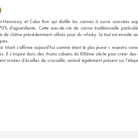
t-Hennessy et Cuba Ron qui distille les cannes à sucre sourcées aup
% d’aguardiente. Cette eau-de-vie de canne traditionnelle particuliè
fûts de chêne précédemment utilisés pour du whisky. Le tout est ensuite a
ques. 
r Marti s’affirme aujourd’hui comme étant le plus jeune « maestro roner
. Il s’inspire donc des rhums cubains du XIXème siècle pour créer des n
t ornées d’écailles de crocodile, animal également présent sur l’étiquet