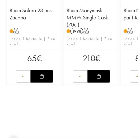
Rhum Solera 23 ans
Rhum Monymusk
Rhum N
Zacapa
MMW Single Cask
par Ne
(70cl)
T
1998
T
T
Lot de 1 bouteille | 2 en
Lot de 1 bouteille | 2 en
Lot de 1
stock
stock
stock
65
€
210
€