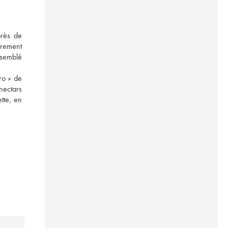
rès de 
rement 
ssemblé 
o » de 
ectars 
te, en 