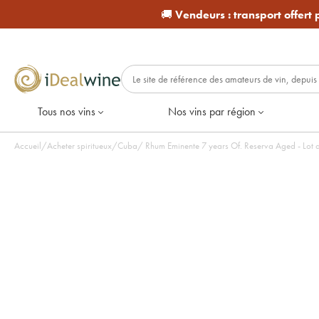
🚚
Vendeurs :
transport offert
Tous nos vins
Nos vins par région
Accueil
/
Acheter spiritueux
/
Cuba
/
Rhum Eminente 7 ye