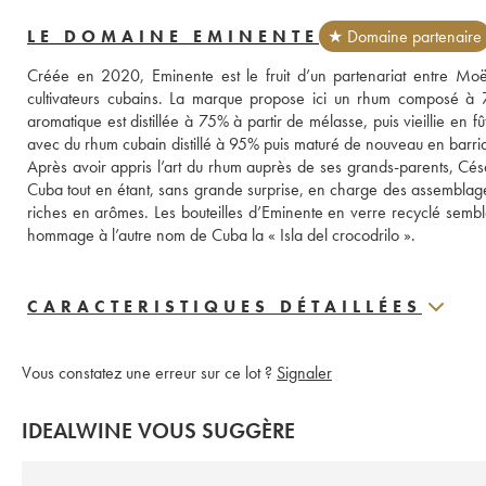
LE DOMAINE EMINENTE
★ Domaine partenaire
Créée en 2020, Eminente est le fruit d’un partenariat entre Moë
cultivateurs cubains. La marque propose ici un rhum composé à 70
aromatique est distillée à 75% à partir de mélasse, puis vieillie en 
avec du rhum cubain distillé à 95% puis maturé de nouveau en barri
Après avoir appris l’art du rhum auprès de ses grands-parents, Césa
Cuba tout en étant, sans grande surprise, en charge des assemblages
riches en arômes. Les bouteilles d’Eminente en verre recyclé semblen
hommage à l’autre nom de Cuba la « Isla del crocodrilo ».
CARACTERISTIQUES DÉTAILLÉES
Vous constatez une erreur sur ce lot ?
Signaler
IDEALWINE VOUS SUGGÈRE