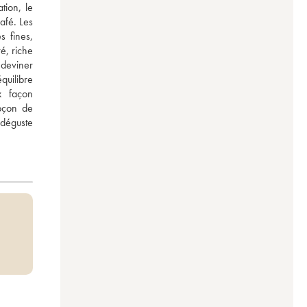
ion, le 
fé. Les 
 fines, 
, riche 
 deviner 
uilibre 
 façon 
pçon de 
déguste 