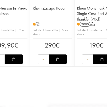
eisson Le Vieux
Rhum Zacapa Royal
Rhum Monymusk
isson
Single Cask Rest 
thankful (70cl)
T
2000
T
 bouteille | 12 en
Lot de 1 bouteille | 6 en
Lot de 1 bouteille | 
stock
stock
89,90
€
290
€
190
€