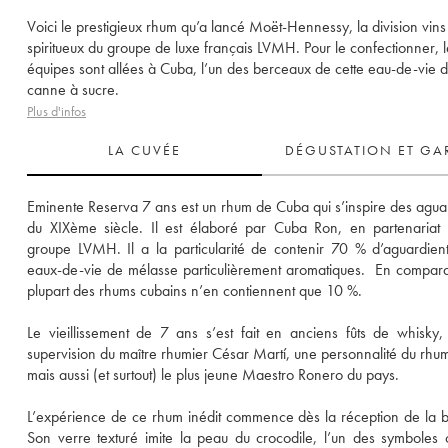
Voici le prestigieux rhum qu’a lancé Moët-Hennessy, la division vins
spiritueux du groupe de luxe français LVMH. Pour le confectionner, l
équipes sont allées à Cuba, l’un des berceaux de cette eau-de-vie 
canne à sucre.
Plus d'infos
LA CUVÉE
DÉGUSTATION ET GA
Eminente Reserva 7 ans est un rhum de Cuba qui s’inspire des aguar
du XIXème siècle. Il est élaboré par Cuba Ron, en partenariat 
groupe LVMH. Il a la particularité de contenir 70 % d’aguardient
eaux-de-vie de mélasse particulièrement aromatiques.  En comparai
plupart des rhums cubains n’en contiennent que 10 %.
Le vieillissement de 7 ans s’est fait en anciens fûts de whisky, 
supervision du maître rhumier César Martí, une personnalité du rhum
mais aussi (et surtout) le plus jeune Maestro Ronero du pays. 
L’expérience de ce rhum inédit commence dès la réception de la bou
Son verre texturé imite la peau du crocodile, l’un des symboles c