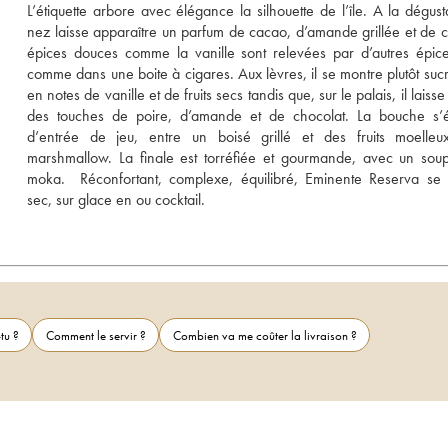
L’étiquette arbore avec élégance la silhouette de l’île. A la dégustat
nez laisse apparaître un parfum de cacao, d’amande grillée et de ca
épices douces comme la vanille sont relevées par d’autres épices
comme dans une boite à cigares. Aux lèvres, il se montre plutôt sucré
en notes de vanille et de fruits secs tandis que, sur le palais, il laisse
des touches de poire, d’amande et de chocolat. La bouche s’éq
d’entrée de jeu, entre un boisé grillé et des fruits moelleux
marshmallow. La finale est torréfiée et gourmande, avec un sou
moka.  Réconfortant, complexe, équilibré, Eminente Reserva se 
sec, sur glace en ou cocktail.
tu ?
Comment le servir ?
Combien va me coûter la livraison ?