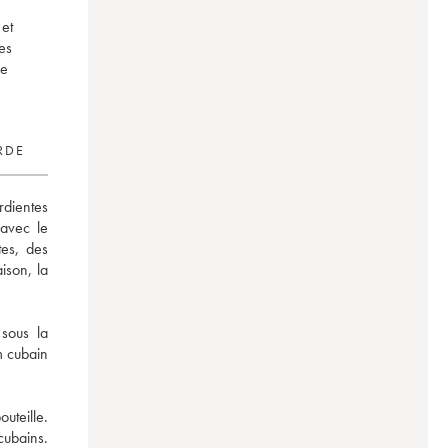
 et
es
de
RDE
dientes 
avec le 
es, des 
son, la 
sous la 
 cubain 
teille. 
ubains. 