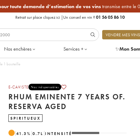
 pour toute demande d’estimation de vos vins
transmise entre le 
Retrait sur place
cliquez ici
|
Un conseil en vin ?
01 56 05 86 10
VENDRE MES VINS
Nos enchères
Services +
✨
Mon Som
ars Of. Reserva Aged - Lot de 1 bouteille
E-CAVISTE
Nos indispensables
RHUM EMINENTE 7 YEARS OF.
RESERVA AGED
SPIRITUEUX
41.3
%
0.7
L
INTENSITÉ