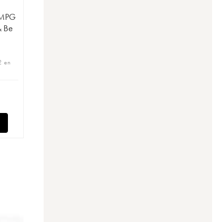
 MPG
& Be
2 en