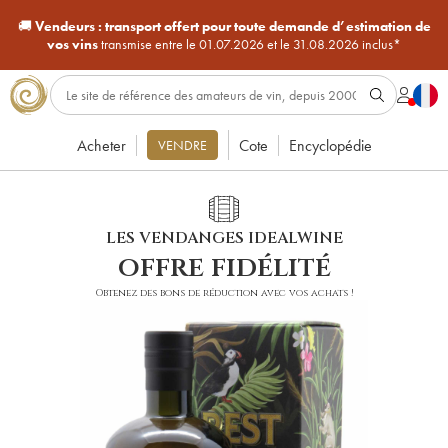
🚚
Vendeurs :
transport offert pour toute demande d’estimation de
vos vins
transmise entre le 01.07.2026 et le 31.08.2026 inclus*
Acheter
Cote
Encyclopédie
VENDRE
LES VENDANGES IDEALWINE
offre fidélité
Obtenez des bons de réduction avec vos achats !