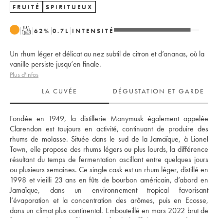
FRUITÉ
SPIRITUEUX
T
62
%
0.7
L
INTENSITÉ
Un rhum léger et délicat au nez subtil de citron et d’ananas, où la
vanille persiste jusqu’en finale.
Plus d'infos
LA CUVÉE
DÉGUSTATION ET GARDE
Fondée en 1949, la distillerie Monymusk également appelée 
Clarendon est toujours en activité, continuant de produire des 
rhums de molasse. Située dans le sud de la Jamaïque, à Lionel 
Town, elle propose des rhums légers ou plus lourds, la différence 
résultant du temps de fermentation oscillant entre quelques jours 
ou plusieurs semaines. Ce single cask est un rhum léger, distillé en 
1998 et vieilli 23 ans en fûts de bourbon américain, d’abord en 
Jamaïque, dans un environnement tropical favorisant 
l’évaporation et la concentration des arômes, puis en Ecosse, 
dans un climat plus continental. Embouteillé en mars 2022 brut de 