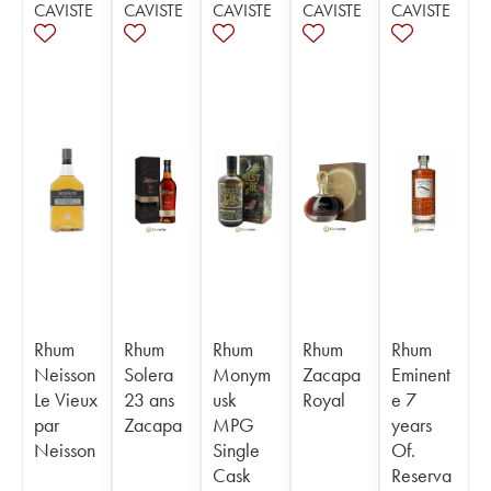
CAVISTE
CAVISTE
CAVISTE
CAVISTE
CAVISTE
Rhum
Rhum
Rhum
Rhum
Rhum
Neisson
Solera
Monym
Zacapa
Eminent
Le Vieux
23 ans
usk
Royal
e 7
par
Zacapa
MPG
years
Neisson
Single
Of.
Cask
Reserva