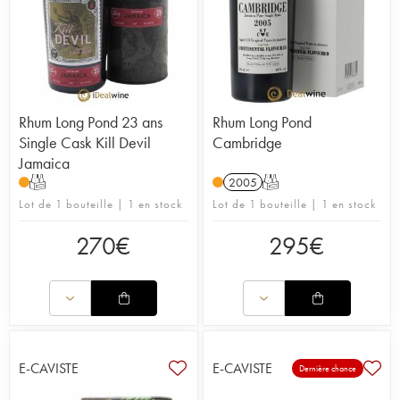
Rhum Long Pond 23 ans
Rhum Long Pond
Single Cask Kill Devil
Cambridge
Jamaica
T
2005
T
Lot de 1 bouteille | 1 en stock
Lot de 1 bouteille | 1 en stock
270
€
295
€
E-CAVISTE
E-CAVISTE
Dernière chance