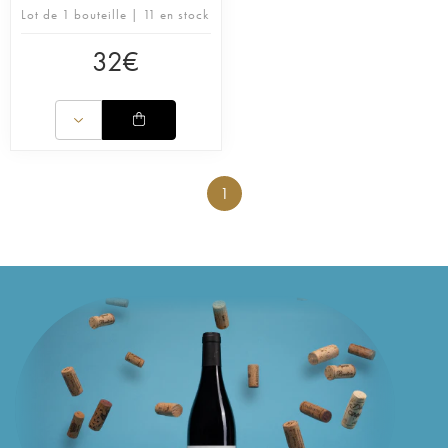
Lot de 1 bouteille | 11 en stock
32
€
1