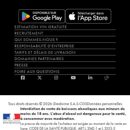
ESTIMATION VIN GRATUITE
RECRUTEMENT
QUI SOMMES-NOUS ?
RESPONSABILITÉ D'ENTREPRISE
TARIFS ET DÉLAIS DE LIVRAISON
DOMAINES PARTENAIRES
PRESSE
FOIRE AUX QUESTIONS
Tous droits réservés © 2026 iDealwine S.A.S.
CGS
Données personnelles
Interdiction de vente de boissons alcooliques aux mineurs de
moins de 18 ans. L'abus d'alcool est dangereux pour la santé,
à consommer avec modération.
La preuve de majorité de l'acheteur est exigée au moment de la vente en
ligne. CODE DE LA SANTÉ PUBLIQUE, ART.L.3342-1 et L.3353-3