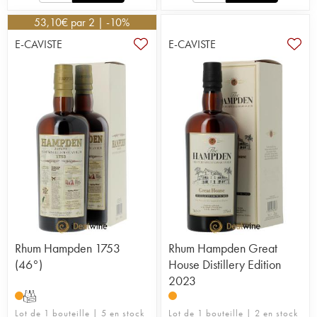
53,10
€
par 2 | -10%
E-CAVISTE
E-CAVISTE
Rhum Hampden 1753
Rhum Hampden Great
(46°)
House Distillery Edition
2023
T
Lot de 1 bouteille | 5 en stock
Lot de 1 bouteille | 2 en stock