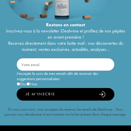
Restons en
contact
Inscrivez-vous à la newsletter iDealwine et profitez de nos pépites
en avant-première !
Recevez directement dans votre boîte mail : nos découvertes du
moment, ventes exclusives, actualités, analyses...
J'accepte le suivi de mes emails afin de recevoir des
suggestions personnalisées
Oui
Non
JE M'INSCRIS
En vous inscrivant, vous acceptez de recevoir les emails de iDealwine. Vous
pouvez vous désabonner à tout moment via le lien présent dans chaque message.