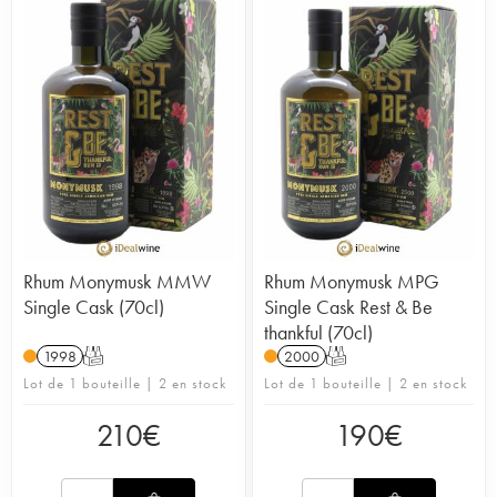
Rhum Monymusk MMW
Rhum Monymusk MPG
Single Cask (70cl)
Single Cask Rest & Be
thankful (70cl)
1998
T
2000
T
Lot de 1 bouteille | 2 en stock
Lot de 1 bouteille | 2 en stock
210
€
190
€