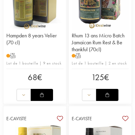
Hampden 8 years Velier
Rhum 13 ans Micro Batch
(70 cl)
Jamaican Rum Rest & Be
thankful (70cl)
T
T
Lot de 1 bouteille | 9 en stock
Lot de 1 bouteille | 2 en stock
68
€
125
€
E-CAVISTE
E-CAVISTE