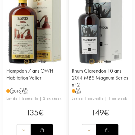
Hampden 7 ans OWH
Rhum Clarendon 10 ans
Habitation Velier
2014 MBS Magnum Series
n°2
2016
T
T
Lot de 1 bouteille | 2 en stock
Lot de 1 bouteille | 1 en stock
135
€
149
€