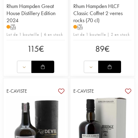
Rhum Hampden Great
Rhum Hampden HLCF
House Distillery Edition
Classic Coffret 2 verres
2024
rocks (70 cl)
T
T
Lot de 1 bouteille | 6 en stock
Lot de 1 bouteille | 2 en stock
115
€
89
€
E-CAVISTE
E-CAVISTE