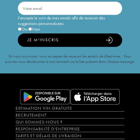
J'accepte le suivi de mes emails afin de recevoir des
suggestions personnalisées
Oui
Non
JE M'INSCRIS
En vous inscrivant, vous acceptez de recevoir les emails de iDealwine. Vous
pouvez vous désabonner à tout moment via le lien présent dans chaque message.
ESTIMATION VIN GRATUITE
RECRUTEMENT
QUI SOMMES-NOUS ?
RESPONSABILITÉ D'ENTREPRISE
TARIFS ET DÉLAIS DE LIVRAISON