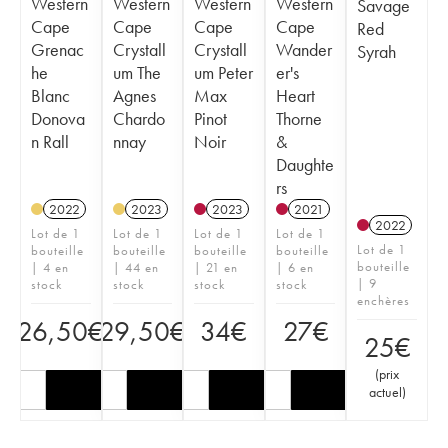
Western
Western
Western
Western
Savage
Cape
Cape
Cape
Cape
Red
Grenac
Crystall
Crystall
Wander
Syrah
he
um The
um Peter
er's
Blanc
Agnes
Max
Heart
Donova
Chardo
Pinot
Thorne
n Rall
nnay
Noir
&
Daughte
rs
2022
2023
2023
2021
2022
Lot de 1
Lot de 1
Lot de 1
Lot de 1
Lot de 1
bouteille
bouteille
bouteille
bouteille
bouteille
| 4 en
| 44 en
| 21 en
| 6 en
| 9
stock
stock
stock
stock
enchères
26,50
€
29,50
€
34
€
27
€
25
€
(
prix
actuel
)