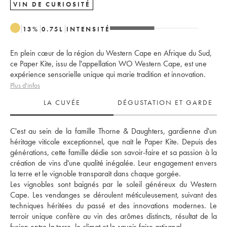
VIN DE CURIOSITÉ
13
%
0.75
L
INTENSITÉ
En plein cœur de la région du Western Cape en Afrique du Sud,
ce Paper Kite, issu de l'appellation WO Western Cape, est une
expérience sensorielle unique qui marie tradition et innovation.
Plus d'infos
LA CUVÉE
DÉGUSTATION ET GARDE
C'est au sein de la famille Thorne & Daughters, gardienne d'un 
héritage viticole exceptionnel, que naît le Paper Kite. Depuis des 
générations, cette famille dédie son savoir-faire et sa passion à la 
création de vins d'une qualité inégalée. Leur engagement envers 
la terre et le vignoble transparaît dans chaque gorgée.
Les vignobles sont baignés par le soleil généreux du Western 
Cape. Les vendanges se déroulent méticuleusement, suivant des 
techniques héritées du passé et des innovations modernes. Le 
terroir unique confère au vin des arômes distincts, résultat de la 
fusion entre la terre, le climat et le savoir-faire artisanal.