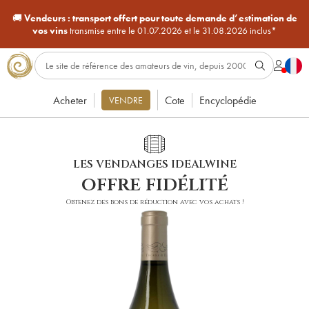
🚚
Vendeurs :
transport offert pour toute demande d’estimation de
vos vins
transmise entre le 01.07.2026 et le 31.08.2026 inclus*
Acheter
Cote
Encyclopédie
VENDRE
LES VENDANGES IDEALWINE
offre fidélité
Obtenez des bons de réduction avec vos achats !